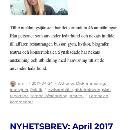
Till Anmälningstjänsten har det kommit in 46 anmälningar
från personer som använder ledarhund och nekats inträde
till affärer, restauranger, bussar, gym, kyrkor, biografer,
teatrar och konsertlokaler. Synskadade har nekats
anställning och utbildning med hänvisning till att de
använder ledarhund.
Författare
Publicerat
Kategorier
emil
2017-04-24
Aktioner
,
Diskriminering
,
den
Etiketter
Intervjuer
,
Politik
civilsamhälle
,
diskrimineringsfall
,
reportage
,
samhällsförändring
,
strategi
Lämna en
till
kommentar
CIVILSAMHÄLLE:
Sveriges
ledarhundsförare
NYHETSBREV: April 2017
vill