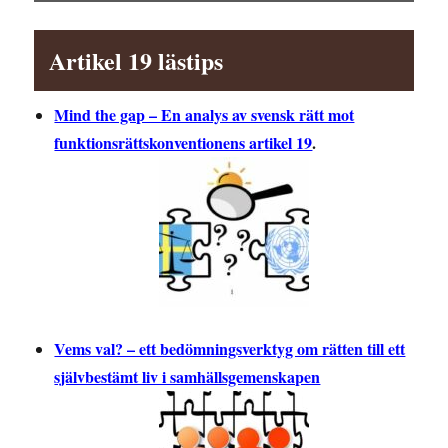
Artikel 19 lästips
Mind the gap – En analys av svensk rätt mot
funktionsrättskonventionens artikel 19
.
Vems val? – ett bedömningsverktyg om rätten till ett
självbestämt liv i samhällsgemenskapen