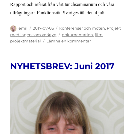
Rapport och referat från vårt lunchseminarium och våra
utfrågningar i Funktionsrätt Sveriges tält den 4 juli:
Författare
Publicerat
Kategorier
emil
2017-07-05
Konferenser och möten
,
Projekt
den
Etiketter
med lagen som verktyg
dokumentation
,
film
,
till
projektmaterial
Lämna en kommentar
ALMEDALEN:
Lagen
som
NYHETSBREV: Juni 2017
verktyg
i
Almedalen
2017