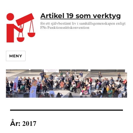
Artikel 19 som verktyg
för ett självbestämt liv i samhällsgemenskapen enligt
FNs Funktionsrättskonvention
MENY
2017
År: