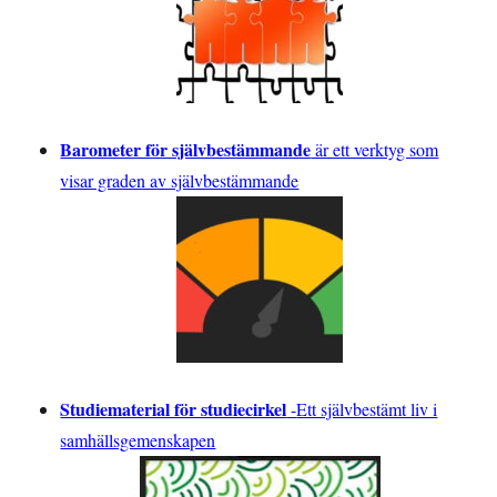
Barometer för självbestämmande
är ett verktyg som
visar graden av självbestämmande
Studiematerial för studiecirkel
-
Ett självbestämt liv i
samhällsgemenskapen