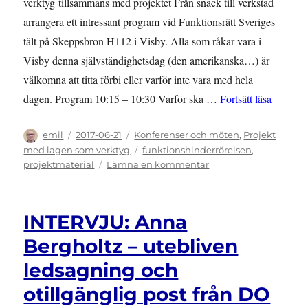
verktyg tillsammans med projektet Från snack till verkstad
arrangera ett intressant program vid Funktionsrätt Sveriges
tält på Skeppsbron H112 i Visby. Alla som råkar vara i
Visby denna självständighetsdag (den amerikanska…) är
välkomna att titta förbi eller varför inte vara med hela
”ALMEDA
dagen. Program 10:15 – 10:30 Varför ska …
Fortsätt läsa
Författare
Publicerat
Kategorier
emil
2017-06-21
Konferenser och möten
,
Projekt
den
Etiketter
med lagen som verktyg
funktionshinderrörelsen
,
till
projektmaterial
Lämna en kommentar
ALMEDALEN:
Program
4
INTERVJU: Anna
juli
i
Bergholtz – utebliven
Almedalen
ledsagning och
otillgänglig post från DO