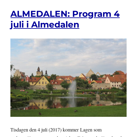
Tvist
om
ALMEDALEN: Program 4
diskriminering
på
juli i Almedalen
grund
av
funktionsnedsättning
i
arbetslivet
Tisdagen den 4 juli (2017) kommer Lagen som