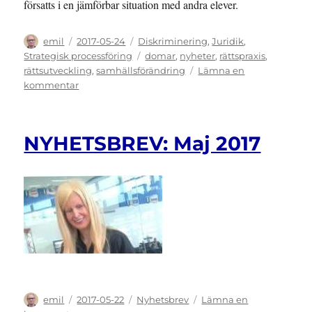
försatts i en jämförbar situation med andra elever.
Författare
Publicerat
Kategorier
emil
2017-05-24
Diskriminering
,
Juridik
,
den
Etiketter
Strategisk processföring
domar
,
nyheter
,
rättspraxis
,
rättsutveckling
,
samhällsförändring
Lämna en
till
kommentar
DOM:
Vara
kommun
NYHETSBREV: Maj 2017
är
ansvarig
för
diskriminering
i
form
av
bristande
tillgänglighet
Författare
Publicerat
Kategorier
emil
2017-05-22
Nyhetsbrev
Lämna en