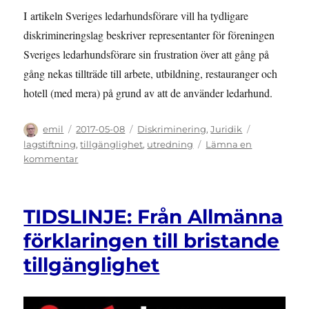
I artikeln Sveriges ledarhundsförare vill ha tydligare
diskrimineringslag beskriver representanter för föreningen
Sveriges ledarhundsförare sin frustration över att gång på
gång nekas tillträde till arbete, utbildning, restauranger och
hotell (med mera) på grund av att de använder ledarhund.
Författare
Publicerat
Kategorier
Etiketter
emil
2017-05-08
Diskriminering
,
Juridik
den
lagstiftning
,
tillgänglighet
,
utredning
Lämna en
till
kommentar
UTREDNING:
Vad
säger
TIDSLINJE: Från Allmänna
juridiken
om
förklaringen till bristande
tillgänglighet
tillgänglighet
för
ledarhundsförare?