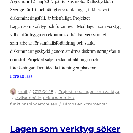
Ägde rum 12 maj 2017 på Sensus möte. Rättsskyddet i
Sverige för fri- och rättighetskränkningar, inklussive i
diskrimineringsfall, är bristfälligt. Projektet
Lagen som verktyg och föreningen Med lagen som verktyg
vill därför bygga en ekonomiskt hållbar verksamhet
som arbetar för samhällsförändring och stärkt
diskrimineringsskydd genom att driva diskrimineringsfall till
domstol. Projektet säljer redan utbildningar och
föreläsningar. Den ideella föreningen planerar …
”Framtidsseminarium”
Fortsätt läsa
Författare
Publicerat
Kategorier
emil
2017-04-18
Projekt med lagen som verktyg
den
Etiketter
civilsamhälle
,
dokumentation
,
till
funktionshinderrörelsen
Lämna en kommentar
Framtidssem
Lagen som verktyg söker