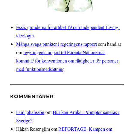
Essä: grunderna för artikel 19 och Independent Living-
ideologin
Många svaga punkter i regeringens rapport
som handlar
om
regeringens rapport till Förenta Nationernas
kommitté för konventionen om rättigheter för personer
med funktionsnedsättning
KOMMENTARER
liam johansson
om
Hur kan Artikel 19 implementeras i
Sverige?
Håkan Rosenglim
om
REPORTAGE: Kampen om