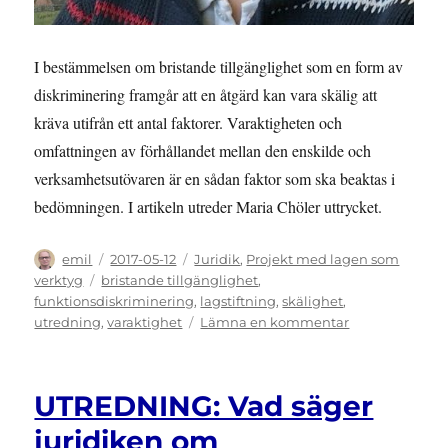
I bestämmelsen om bristande tillgänglighet som en form av
diskriminering framgår att en åtgärd kan vara skälig att
kräva utifrån ett antal faktorer. Varaktigheten och
omfattningen av förhållandet mellan den enskilde och
verksamhetsutövaren är en sådan faktor som ska beaktas i
bedömningen. I artikeln utreder Maria Chöler uttrycket.
Författare
Publicerat
Kategorier
emil
2017-05-12
Juridik
,
Projekt med lagen som
den
Etiketter
verktyg
bristande tillgänglighet
,
funktionsdiskriminering
,
lagstiftning
,
skälighet
,
till
utredning
,
varaktighet
Lämna en kommentar
UTREDNING:
Varaktigt
förhållande
UTREDNING: Vad säger
och
bristande
juridiken om
tillgänglighet