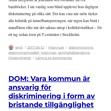
barnböcker. I sin vardag som blind upplever hon dagligen
diskriminering på olika sätt. Det kan vara när snön täcker
alla ledstråk på tunnelbaneperrongen, när ingen kan bistå i
mataffären eller när det saknas utrop i kollektivtrafiken – för
ett tag sedan även på T-centralen i Stockholm.
Författare
Publicerat
Kategorier
Etiketter
emil
2017-06-12
Intervjuer
diskriminering
,
den
diskrimineringsfall
,
intervjuer
,
samhällsförändring
,
till
tillgänglighet
Lämna en kommentar
INTERVJU:
Anna
Bergholtz
DOM: Vara kommun är
–
utebliven
ansvarig för
ledsagning
diskriminering i form av
och
otillgänglig
bristande tillgänglighet
post
från