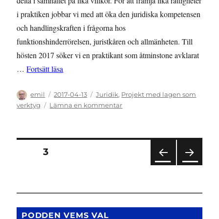
delta i samhället på lika villkor. För att främja lika rättigheter
i praktiken jobbar vi med att öka den juridiska kompetensen
och handlingskraften i frågorna hos
funktionshinderrörelsen, juristkåren och allmänheten. Till
hösten 2017 söker vi en praktikant som åtminstone avklarat
”Lagen som verktyg söker juristpraktikant”
…
Fortsätt läsa
Författare
Publicerat
Kategorier
emil
2017-04-13
Juridik
,
Projekt med lagen som
den
till
verktyg
Lämna en kommentar
Lagen
som
verktyg
söker
Sidnumrering
SIDA
3
juristpraktikant
FÖR
NÄS
för
EGÅ
TA
END
SIDA
inlägg
E
SIDA
PODDEN VEMS VAL