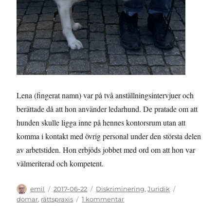
Lena (fingerat namn) var på två anställningsintervjuer och
berättade då att hon använder ledarhund. De pratade om att
hunden skulle ligga inne på hennes kontorsrum utan att
komma i kontakt med övrig personal under den största delen
av arbetstiden. Hon erbjöds jobbet med ord om att hon var
välmeriterad och kompetent.
Författare
Publicerat
Kategorier
Etiketter
emil
2017-06-22
Diskriminering
,
Juridik
den
till
domar
,
rättspraxis
1 kommentar
FÖRLIKNING: