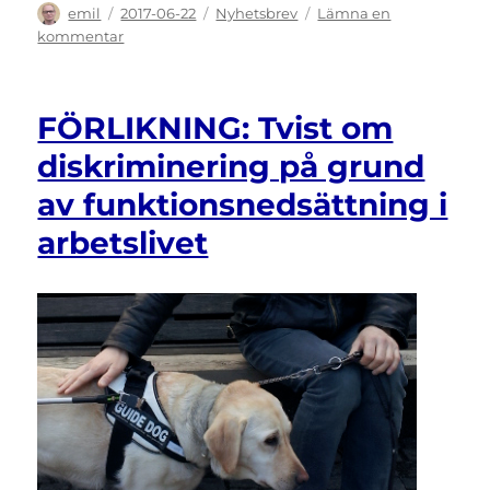
Författare
Publicerat
Kategorier
emil
2017-06-22
Nyhetsbrev
Lämna en
den
till
kommentar
NYHETSBREV:
Juni
2017
FÖRLIKNING: Tvist om
diskriminering på grund
av funktionsnedsättning i
arbetslivet