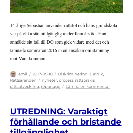
14-årige Sebastian använder rullstol och hans grundskola
var på olika sätt otillgänglig under flera års tid. Han
anmälde sitt fall till DO som gick vidare med det och
lämnade sommaren 2016 in en ansökan om stämning
mot Vara kommun.
Författare
Publicerat
Kategorier
emil
2017-05-18
Diskriminering
,
Juridik
,
den
Etiketter
Rättsärenden
nyheter
,
process
,
rättspraxis
,
till
rättsutveckling
,
reportage
Lämna en kommentar
HUVUDFÖR
Mål
om
UTREDNING: Varaktigt
bristande
tillgängligh
förhållande och bristande
i
tillgänglighet
Skaraborgs