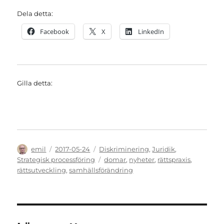
Dela detta:
Facebook
X
LinkedIn
Gilla detta:
Författare
Publicerat
Kategorier
emil
2017-05-24
Diskriminering
,
Juridik
,
den
Etiketter
Strategisk processföring
domar
,
nyheter
,
rättspraxis
,
rättsutveckling
,
samhällsförändring