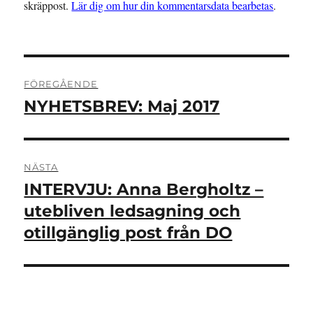
skräppost.
Lär dig om hur din kommentarsdata bearbetas
.
Inläggsnavigering
FÖREGÅENDE
NYHETSBREV: Maj 2017
Föregående
inlägg:
NÄSTA
INTERVJU: Anna Bergholtz –
Nästa
inlägg:
utebliven ledsagning och
otillgänglig post från DO