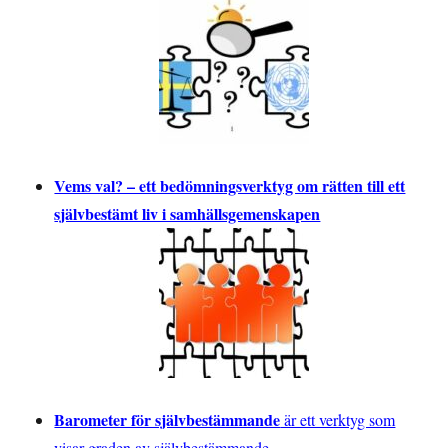
Vems val? – ett bedömningsverktyg om rätten till ett
självbestämt liv i samhällsgemenskapen
Barometer för självbestämmande
är ett verktyg som
visar graden av självbestämmande