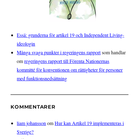
Essä: grunderna för artikel 19 och Independent Living-
ideologin
Många svaga punkter i regeringens rapport
som handlar
om
regeringens rapport till Förenta Nationernas
kommitté för konventionen om rättigheter för personer
med funktionsnedsättning
KOMMENTARER
liam johansson
om
Hur kan Artikel 19 implementeras i
Sverige?