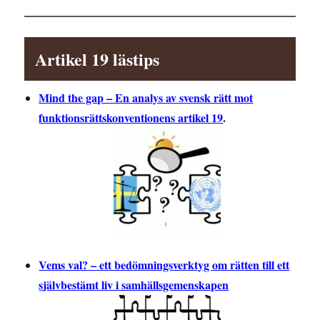
Artikel 19 lästips
Mind the gap – En analys av svensk rätt mot
funktionsrättskonventionens artikel 19
.
Vems val? – ett bedömningsverktyg om rätten till ett
självbestämt liv i samhällsgemenskapen