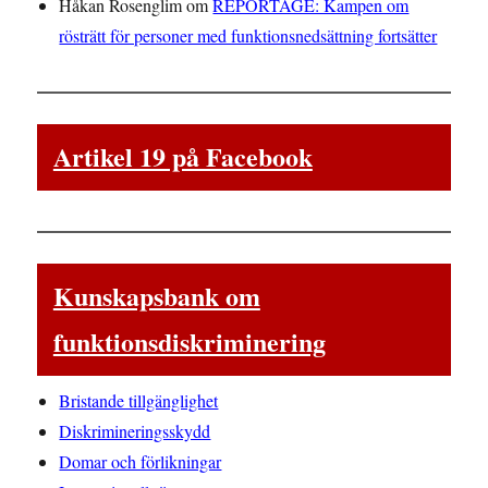
Håkan Rosenglim
om
REPORTAGE: Kampen om
rösträtt för personer med funktionsnedsättning fortsätter
Artikel 19 på Facebook
Kunskapsbank om
funktionsdiskriminering
Bristande tillgänglighet
Diskrimineringsskydd
Domar och förlikningar