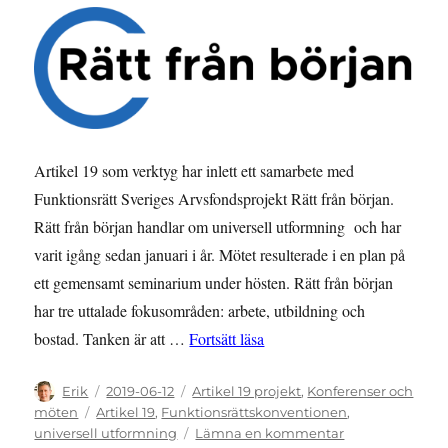
Artikel 19 som verktyg har inlett ett samarbete med
Funktionsrätt Sveriges Arvsfondsprojekt Rätt från början.
Rätt från början handlar om universell utformning och har
varit igång sedan januari i år. Mötet resulterade i en plan på
ett gemensamt seminarium under hösten. Rätt från början
har tre uttalade fokusområden: arbete, utbildning och
”Samarbete med Rätt från bö
bostad. Tanken är att …
Fortsätt läsa
Författare
Publicerat
Kategorier
Erik
2019-06-12
Artikel 19 projekt
,
Konferenser och
den
Etiketter
möten
Artikel 19
,
Funktionsrättskonventionen
,
till
universell utformning
Lämna en kommentar