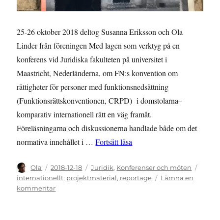
25-26 oktober 2018 deltog Susanna Eriksson och Ola
Linder från föreningen Med lagen som verktyg på en
konferens vid Juridiska fakulteten på universitet i
Maastricht, Nederländerna, om FN:s konvention om
rättigheter för personer med funktionsnedsättning
(Funktionsrättskonventionen, CRPD) i domstolarna–
komparativ internationell rätt en väg framåt.
Föreläsningarna och diskussionerna handlade både om det
”KONFERENSRAPPORT: Funk
normativa innehållet i …
Fortsätt läsa
Författare
Publicerat
Kategorier
Etiket
Ola
2018-12-18
Juridik
,
Konferenser och möten
den
internationellt
,
projektmaterial
,
reportage
Lämna en
till
kommentar
KONFERENSRAPPORT:
Funktionsrättskonventionen
i