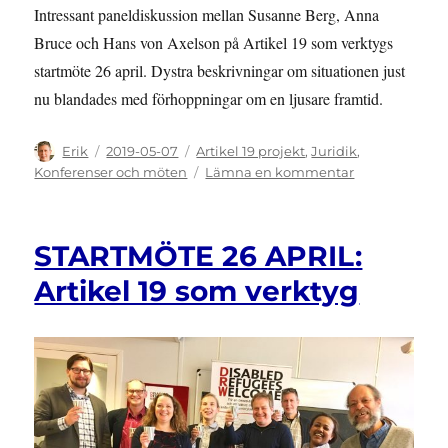
Intressant paneldiskussion mellan Susanne Berg, Anna
Bruce och Hans von Axelson på Artikel 19 som verktygs
startmöte 26 april. Dystra beskrivningar om situationen just
nu blandades med förhoppningar om en ljusare framtid.
Författare
Publicerat
Kategorier
Erik
2019-05-07
Artikel 19 projekt
,
Juridik
,
den
till
Konferenser och möten
Lämna en kommentar
Fullsatt
på
projektets
STARTMÖTE 26 APRIL:
startmöte
Artikel 19 som verktyg