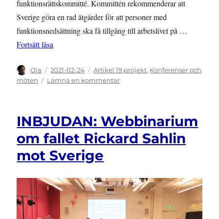
funktionsrättskommitté. Kommittén rekommenderar att
Sverige göra en rad åtgärder för att personer med
funktionsnedsättning ska få tillgång till arbetslivet på …
”SEMINARIUM: Tolktjänst och Independent Living
Fortsätt läsa
Författare
Publicerat
Kategorier
Ola
2021-02-24
Artikel 19 projekt
,
Konferenser och
den
till
möten
Lämna en kommentar
SEMINARIUM:
Tolktjänst
och
INBJUDAN: Webbinarium
Independent
Living
om fallet Rickard Sahlin
mot Sverige