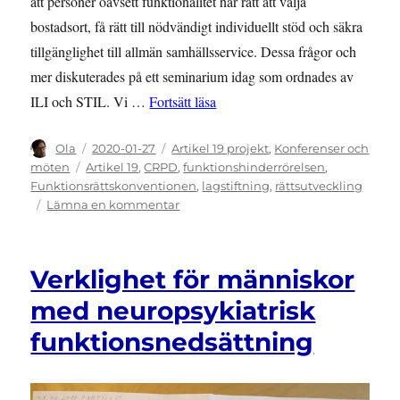
att personer oavsett funktionalitet har rätt att välja
bostadsort, få rätt till nödvändigt individuellt stöd och säkra
tillgänglighet till allmän samhällsservice. Dessa frågor och
mer diskuterades på ett seminarium idag som ordnades av
”Hur använder vi funktionsrättsk
ILI och STIL. Vi …
Fortsätt läsa
Författare
Publicerat
Kategorier
Ola
2020-01-27
Artikel 19 projekt
,
Konferenser och
den
Etiketter
möten
Artikel 19
,
CRPD
,
funktionshinderrörelsen
,
Funktionsrättskonventionen
,
lagstiftning
,
rättsutveckling
till
Lämna en kommentar
Hur
använder
vi
Verklighet för människor
funktionsrättskonventionen
för
med neuropsykiatrisk
att
funktionsnedsättning
kräva
rättigheter?