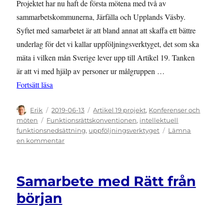
Projektet har nu haft de första mötena med två av
sammarbetskommunerna, Järfälla och Upplands Väsby.
Syftet med samarbetet är att bland annat att skaffa ett bättre
underlag för det vi kallar uppföljningsverktyget, det som ska
mäta i vilken mån Sverige lever upp till Artikel 19. Tanken
är att vi med hjälp av personer ur målgruppen …
”Samarbetet med kommunerna inlett”
Fortsätt läsa
Författare
Publicerat
Kategorier
Erik
2019-06-13
Artikel 19 projekt
,
Konferenser och
den
Etiketter
möten
Funktionsrättskonventionen
,
intellektuell
funktionsnedsättning
,
uppföljningsverktyget
Lämna
till
en kommentar
Samarbetet
med
kommunerna
Samarbete med Rätt från
inlett
början