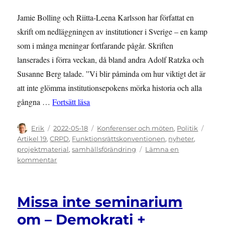
Jamie Bolling och Riitta-Leena Karlsson har författat en
skrift om nedläggningen av institutioner i Sverige – en kamp
som i många meningar fortfarande pågår. Skriften
lanserades i förra veckan, då bland andra Adolf Ratzka och
Susanne Berg talade. ”Vi blir påminda om hur viktigt det är
att inte glömma institutionsepokens mörka historia och alla
”Lansering av ILI:s skrift om avinstitution
gångna …
Fortsätt läsa
Författare
Publicerat
Kategorier
Etike
Erik
2022-05-18
Konferenser och möten
,
Politik
den
Artikel 19
,
CRPD
,
Funktionsrättskonventionen
,
nyheter
,
projektmaterial
,
samhällsförändring
Lämna en
till
kommentar
Lansering
av
ILI:s
Missa inte seminarium
skrift
om
om – Demokrati +
avinstitutionalisering