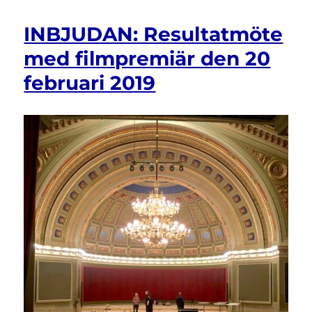
26
APRIL:
INBJUDAN: Resultatmöte
Artikel
19
med filmpremiär den 20
som
februari 2019
verktyg