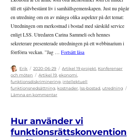
till ett självbestämt liv i samhällsgemenskapen. Just nu pågår
en utredning om en av många olika aspekter på det temat:
Utredningen om merkostnad i bostad med särskild service
enligt LSS. Utredaren Carina Sammeli och hennes
sekreterare presenterade utredningen på ett webbinarium i
””Enskilda kan gå minus va
förrförra veckan. ”Jag …
Fortsätt läsa
Författare
Publicerat
Kategorier
Erik
2020-06-29
Artikel 19 projekt
,
Konferenser
den
Etiketter
och möten
Artikel 19
,
ekonomi
,
funktionsdiskriminering
,
intellektuell
funktionsnedsättning
,
kostnader
,
lss-bostad
,
utredning
till
Lämna en kommentar
”Enskilda
kan
gå
Hur använder vi
minus
varje
funktionsrättskonvention
månad”