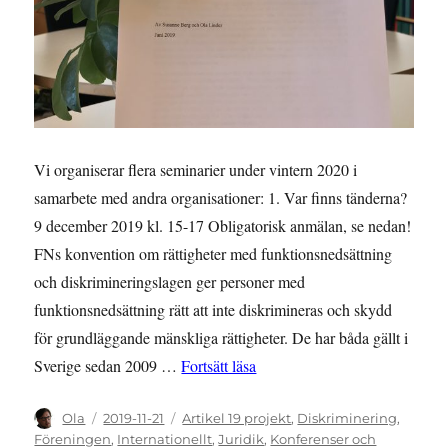
Vi organiserar flera seminarier under vintern 2020 i
samarbete med andra organisationer: 1. Var finns tänderna?
9 december 2019 kl. 15-17 Obligatorisk anmälan, se nedan!
FNs konvention om rättigheter med funktionsnedsättning
och diskrimineringslagen ger personer med
funktionsnedsättning rätt att inte diskrimineras och skydd
för grundläggande mänskliga rättigheter. De har båda gällt i
”Delta på tre kommande semin
Sverige sedan 2009 …
Fortsätt läsa
Författare
Publicerat
Kategorier
Ola
2019-11-21
Artikel 19 projekt
,
Diskriminering
,
den
Föreningen
,
Internationellt
,
Juridik
,
Konferenser och