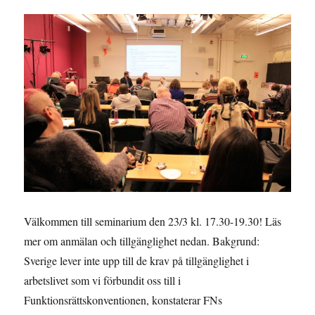
+
trygghetssystem
=
sant?
Måndag
6
december
2021
Välkommen till seminarium den 23/3 kl. 17.30-19.30! Läs
mer om anmälan och tillgänglighet nedan. Bakgrund:
Sverige lever inte upp till de krav på tillgänglighet i
arbetslivet som vi förbundit oss till i
Funktionsrättskonventionen, konstaterar FNs