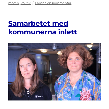
till
möten
,
Politik
Lämna en kommentar
Delta
på
tre
Samarbetet med
kommande
seminarier
kommunerna inlett
vintern
2020!