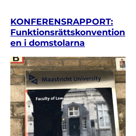
INBJUDAN:
Resultatmöte
med
KONFERENSRAPPORT:
filmpremiär
den
Funktionsrättskonvention
20
en i domstolarna
februari
2019