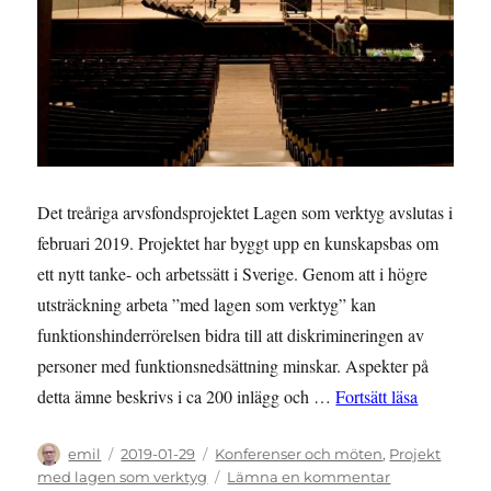
Det treåriga arvsfondsprojektet Lagen som verktyg avslutas i
februari 2019. Projektet har byggt upp en kunskapsbas om
ett nytt tanke- och arbetssätt i Sverige. Genom att i högre
utsträckning arbeta ”med lagen som verktyg” kan
funktionshinderrörelsen bidra till att diskrimineringen av
personer med funktionsnedsättning minskar. Aspekter på
”INBJUDAN
detta ämne beskrivs i ca 200 inlägg och …
Fortsätt läsa
Författare
Publicerat
Kategorier
emil
2019-01-29
Konferenser och möten
,
Projekt
den
till
med lagen som verktyg
Lämna en kommentar