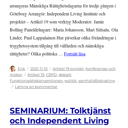
arrangeras Mänskliga Rättighetsdagarna för tredje gången i
Göteborg Arrangör: Independent Living Institute och
projektet – Artikel 19 som verktyg Moderator: Jamie
Bolling Paneldeltagare: Maria Johansson, Mari Siilsalu, Ola
Linder, Paul Lappalainen Hur påverkar olika förändringar i
trygghetssystem tillgång till välfärden och mänskliga
”Missa inte seminariu
rättigheter? Olika politiska …
Fortsätt läsa
Författare
Publicerat
Kategorier
Erik
2021-11-15
Artikel 19 projekt
,
Konferenser och
den
Etiketter
möten
Artikel 19
,
CRPD
,
debatt
,
Funktionsrättskonventionen
,
politik
,
samhällsförändring
till
Lämna en kommentar
Missa
inte
seminarium
SEMINARIUM: Tolktjänst
om
–
och Independent Living
Demokrati