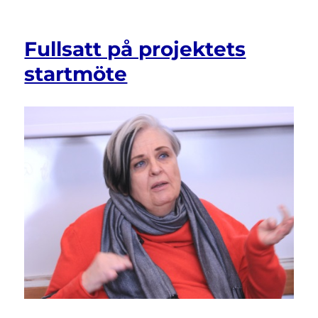
Samarbete
med
Rätt
Fullsatt på projektets
från
början
startmöte