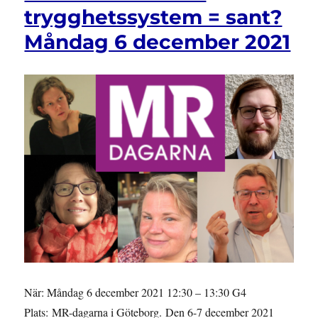
trygghetssystem = sant?
–
Friheten
Måndag 6 december 2021
att
bestämma
med
vem,
var
och
hur
en
vill
bo
När: Måndag 6 december 2021 12:30 – 13:30 G4
Plats: MR-dagarna i Göteborg. Den 6-7 december 2021