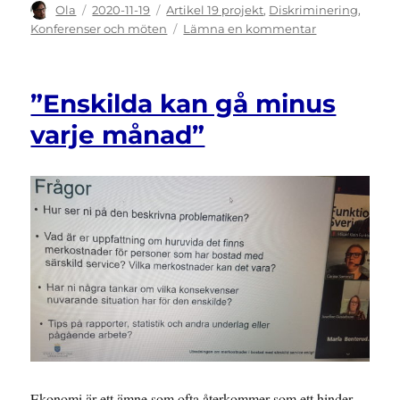
Författare
Publicerat
Kategorier
Ola
2020-11-19
Artikel 19 projekt
,
Diskriminering
,
den
till
Konferenser och möten
Lämna en kommentar
INBJUDAN:
Webbinarium
om
”Enskilda kan gå minus
fallet
Rickard
varje månad”
Sahlin
mot
Sverige
Ekonomi är ett ämne som ofta återkommer som ett hinder