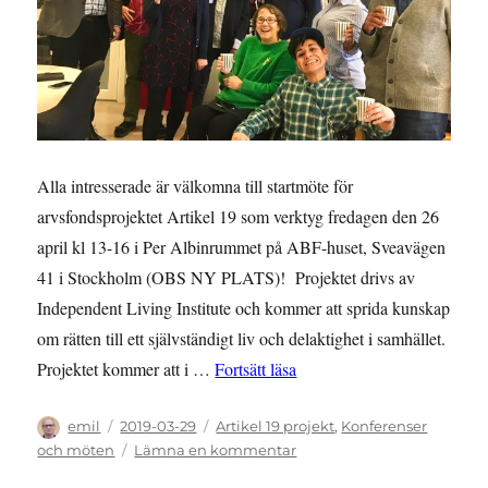
Alla intresserade är välkomna till startmöte för
arvsfondsprojektet Artikel 19 som verktyg fredagen den 26
april kl 13-16 i Per Albinrummet på ABF-huset, Sveavägen
41 i Stockholm (OBS NY PLATS)! Projektet drivs av
Independent Living Institute och kommer att sprida kunskap
om rätten till ett självständigt liv och delaktighet i samhället.
”STARTMÖTE 26 APRIL: Ar
Projektet kommer att i …
Fortsätt läsa
Författare
Publicerat
Kategorier
emil
2019-03-29
Artikel 19 projekt
,
Konferenser
den
till
och möten
Lämna en kommentar
STARTMÖTE