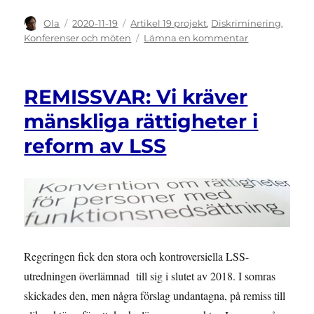
Författare
Publicerat
Kategorier
Ola
2020-11-19
Artikel 19 projekt
,
Diskriminering
,
den
till
Konferenser och möten
Lämna en kommentar
INBJUDAN:
Webbinarium
om
REMISSVAR: Vi kräver
fallet
Rickard
mänskliga rättigheter i
Sahlin
reform av LSS
mot
Sverige
Regeringen fick den stora och kontroversiella LSS-
utredningen överlämnad till sig i slutet av 2018. I somras
skickades den, men några förslag undantagna, på remiss till