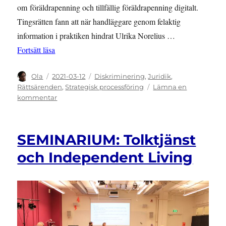
om föräldrapenning och tillfällig föräldrapenning digitalt.
Tingsrätten fann att när handläggare genom felaktig
information i praktiken hindrat Ulrika Norelius …
”NYHET: Svea hovrätt ogillar talan om diskriminerin
Fortsätt läsa
Författare
Publicerat
Kategorier
Ola
2021-03-12
Diskriminering
,
Juridik
,
den
Rättsärenden
,
Strategisk processföring
Lämna en
till
kommentar
NYHET:
Svea
hovrätt
SEMINARIUM: Tolktjänst
ogillar
talan
och Independent Living
om
diskrimineringsersättning