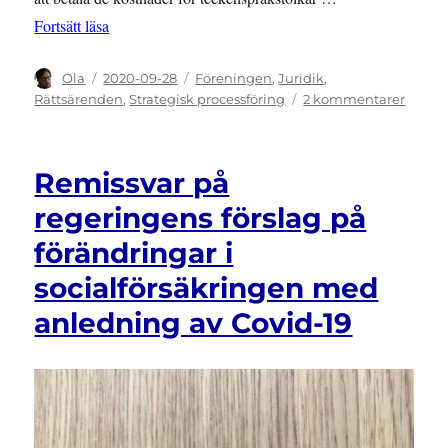
”PRESSMEDDELANDE: Richard Sahlin vinner mot 
Fortsätt läsa
Författare
Publicerat
Kategorier
Ola
2020-09-28
Föreningen
,
Juridik
,
den
till
Rättsärenden
,
Strategisk processföring
2 kommentarer
PRES
Richa
Sahlin
Remissvar på
vinner
mot
regeringens förslag på
Sverig
förändringar i
i
FN
socialförsäkringen med
anledning av Covid-19