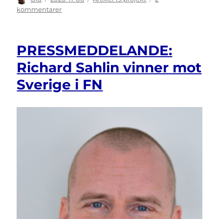
den
till
kommentarer
NYTT
PROJEKT:
Kommunikation
PRESSMEDDELANDE:
via
tolktjänst
Richard Sahlin vinner mot
och
Sverige i FN
Independent
Living