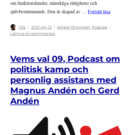
om funktionshinder, mänskliga rättigheter och
”Vems val 1
självbestämmande. Den är skapad av …
Fortsätt läsa
Författare
Publicerat
Kategorier
Ola
2021-04-12
Artikel 19 projekt
,
Podcast
den
till
Lämna en kommentar
Vems
val
10,
Vems val 09, Podcast om
Podcast
om
politisk kamp och
politisk
personlig assistans med
kamp
med
Magnus Andén och Gerd
Åsa
Strahlemo
Andén
DHR