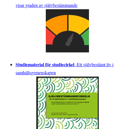
visar graden av självbestämmande
Studiematerial för studiecirkel
-
Ett självbestämt liv i
samhällsgemenskapen