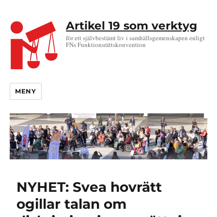
Artikel 19 som verktyg
för ett självbestämt liv i samhällsgemenskapen enligt
FNs Funktionsrättskonvention
MENY
NYHET: Svea hovrätt
ogillar talan om