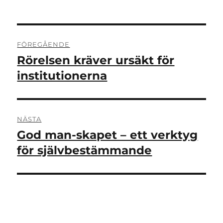
Inläggsnavigering
FÖREGÅENDE
Rörelsen kräver ursäkt för
Föregående
inlägg:
institutionerna
NÄSTA
God man-skapet – ett verktyg
Nästa
inlägg:
för självbestämmande