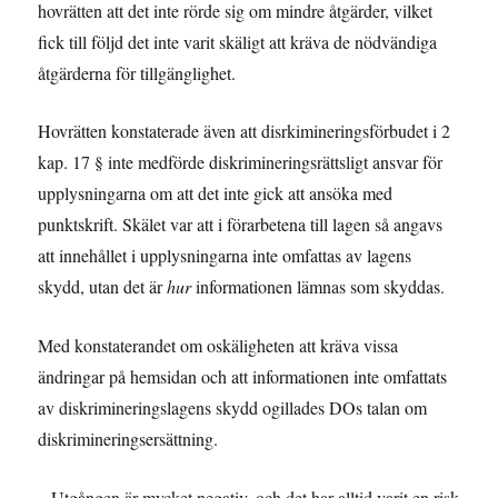
hovrätten att det inte rörde sig om mindre åtgärder, vilket
fick till följd det inte varit skäligt att kräva de nödvändiga
åtgärderna för tillgänglighet.
Hovrätten konstaterade även att disrkimineringsförbudet i 2
kap. 17 § inte medförde diskrimineringsrättsligt ansvar för
upplysningarna om att det inte gick att ansöka med
punktskrift. Skälet var att i förarbetena till lagen så angavs
att innehållet i upplysningarna inte omfattas av lagens
skydd, utan det är
hur
informationen lämnas som skyddas.
Med konstaterandet om oskäligheten att kräva vissa
ändringar på hemsidan och att informationen inte omfattats
av diskrimineringslagens skydd ogillades DOs talan om
diskrimineringsersättning.
– Utgången är mycket negativ, och det har alltid varit en risk