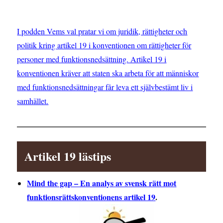
I podden Vems val pratar vi om juridik, rättigheter och
politik kring artikel 19 i konventionen om rättigheter för
personer med funktionsnedsättning. Artikel 19 i
konventionen kräver att staten ska arbeta för att människor
med funktionsnedsättningar får leva ett självbestämt liv i
samhället.
Artikel 19 lästips
Mind the gap – En analys av svensk rätt mot
funktionsrättskonventionens artikel 19
.