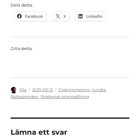
Dela detta:
Facebook
X
LinkedIn
Gilla detta:
Författare
Publicerat
Kategorier
Ola
2021-03-12
Diskriminering
,
Juridik
,
den
Rättsärenden
,
Strategisk processföring
Lämna ett svar