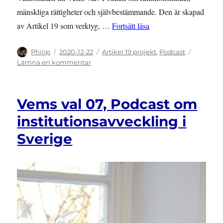
mänskliga rättigheter och självbestämmande. Den är skapad
”Vems val 08, Podcast 
av Artikel 19 som verktyg, …
Fortsätt läsa
Författare
Publicerat
Kategorier
Philip
2020-12-22
Artikel 19 projekt
,
Podcast
den
till
Lämna en kommentar
Vems
val
08,
Vems val 07, Podcast om
Podcast
om
institutionsavveckling i
personlig
Sverige
assistans
med
Nora
Eklöv