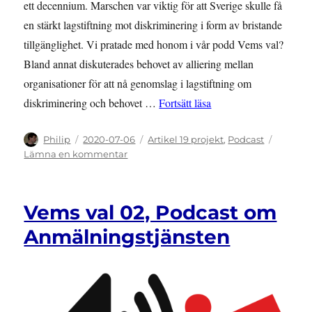
ett decennium. Marschen var viktig för att Sverige skulle få
en stärkt lagstiftning mot diskriminering i form av bristande
tillgänglighet. Vi pratade med honom i vår podd Vems val?
Bland annat diskuterades behovet av alliering mellan
organisationer för att nå genomslag i lagstiftning om
”Vems val 03, Podcast 
diskriminering och behovet …
Fortsätt läsa
Författare
Publicerat
Kategorier
Philip
2020-07-06
Artikel 19 projekt
,
Podcast
den
till
Lämna en kommentar
Vems
val
03,
Vems val 02, Podcast om
Podcast
om
Anmälningstjänsten
Marschen
för
tillgänglighet
och
anmälningsaktioner