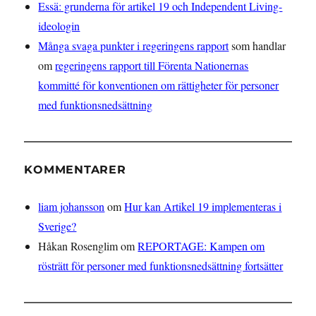
Essä: grunderna för artikel 19 och Independent Living-
ideologin
Många svaga punkter i regeringens rapport
som handlar
om
regeringens rapport till Förenta Nationernas
kommitté för konventionen om rättigheter för personer
med funktionsnedsättning
KOMMENTARER
liam johansson
om
Hur kan Artikel 19 implementeras i
Sverige?
Håkan Rosenglim
om
REPORTAGE: Kampen om
rösträtt för personer med funktionsnedsättning fortsätter