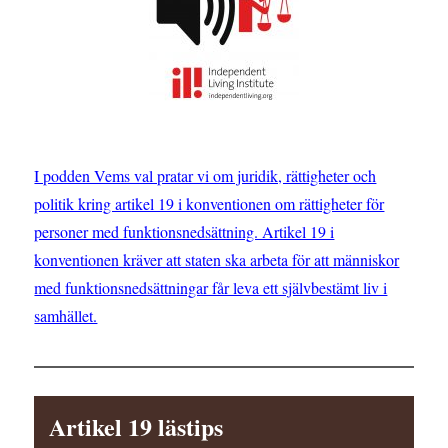
om
rättigheter
för
personer
med
funktionsnedsättning
I podden Vems val pratar vi om juridik, rättigheter och
politik kring artikel 19 i konventionen om rättigheter för
personer med funktionsnedsättning. Artikel 19 i
konventionen kräver att staten ska arbeta för att människor
med funktionsnedsättningar får leva ett självbestämt liv i
samhället.
Artikel 19 lästips