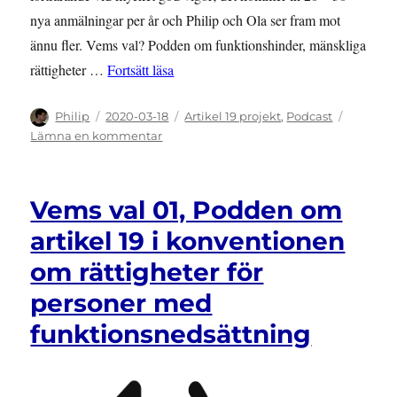
nya anmälningar per år och Philip och Ola ser fram mot
ännu fler. Vems val? Podden om funktionshinder, mänskliga
”Vems val 02, Podcast om Anmälningst
rättigheter …
Fortsätt läsa
Författare
Publicerat
Kategorier
Philip
2020-03-18
Artikel 19 projekt
,
Podcast
den
till
Lämna en kommentar
Vems
val
02,
Vems val 01, Podden om
Podcast
om
artikel 19 i konventionen
Anmälningstjänsten
om rättigheter för
personer med
funktionsnedsättning