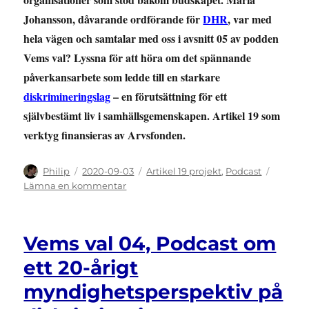
Johansson, dåvarande ordförande för
DHR
, var med
hela vägen och samtalar med oss i avsnitt 05 av podden
Vems val? Lyssna för att höra om det spännande
påverkansarbete som ledde till en starkare
diskrimineringslag
– en förutsättning för ett
självbestämt liv i samhällsgemenskapen. Artikel 19 som
verktyg finansieras av Arvsfonden.
Författare
Publicerat
Kategorier
Philip
2020-09-03
Artikel 19 projekt
,
Podcast
den
till
Lämna en kommentar
Vems
val
05,
Vems val 04, Podcast om
Podcast
om
ett 20-årigt
Torsdagsaktionen
myndighetsperspektiv på
med
Maria