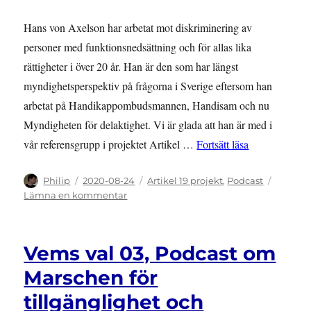
Hans von Axelson har arbetat mot diskriminering av
personer med funktionsnedsättning och för allas lika
rättigheter i över 20 år. Han är den som har längst
myndighetsperspektiv på frågorna i Sverige eftersom han
arbetat på Handikappombudsmannen, Handisam och nu
Myndigheten för delaktighet. Vi är glada att han är med i
”Vems val 04,
vår referensgrupp i projektet Artikel …
Fortsätt läsa
Författare
Publicerat
Kategorier
Philip
2020-08-24
Artikel 19 projekt
,
Podcast
den
till
Lämna en kommentar
Vems
val
04,
Vems val 03, Podcast om
Podcast
om
Marschen för
ett
tillgänglighet och
20-