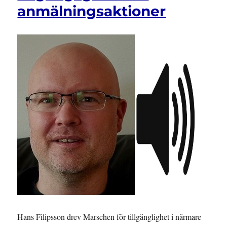
årigt
anmälningsaktioner
myndighetsperspektiv
på
diskriminering
av
personer
med
funktionsnedsättning
Hans Filipsson drev Marschen för tillgänglighet i närmare