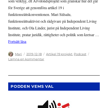
som verktyg, ett Arvsfondsprojekt som granskar hur det går
för Sverige att genomföra artikel 19 i
funktionsrättskonventionen. Mari Siilsalu,
funktionsrättsaktivist och rådgivare på Independent Living
Institute, och Ola Linder, jurist på Independent Living
Institute, pratar juridik, rättigheter och politik som kretsar …
”Vems val 01, Podden om artikel 19 i konventionen om
Fortsätt läsa
Författare
Publicerat
Kategorier
Mari
2019-12-18
Artikel 19 projekt
,
Podcast
den
till
Lämna en kommentar
Vems
val
01,
Podden
om
PODDEN VEMS VAL
artikel
19
i
konventionen