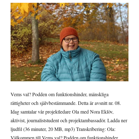
assistans
med
Magnus
Andén
och
Gerd
Andén
Vems val? Podden om funktionshinder, mänskliga
rättigheter och självbestämmande. Detta är avsnitt nr. 08.
Idag samtalar vår projektledare Ola med Nora Eklöv,
aktivist, journaliststudent och projektambassadör. Ladda ner
ljudfil (36 minuter, 20 MB, mp3) Transkribering: Ola:
Välkommen till Vems val? Podden om funktionshinder,