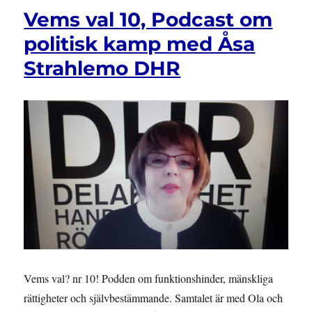
11,
Vems val 10, Podcast om
Podcast
om
politisk kamp med Åsa
självbestämmande
Strahlemo DHR
och
NPF
med
Mim
och
Simon
Vems val? nr 10! Podden om funktionshinder, mänskliga
rättigheter och självbestämmande. Samtalet är med Ola och