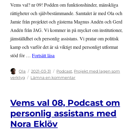
Vems val? nr 09! Podden om funktionshinder, mänskliga
rättigheter och självbestämmande. Samtalet är med Ola och
Jamie från projektet och gästerna Magnus Andén och Gerd
Andén från JAG. Vi kommer in på mycket om institutioner,
jämställdhet och personlig assistans. Vi pratar om politisk
kamp och varför det är så viktigt med personligt utformat
”Vems val 09, Podcast om politisk kamp
stöd för …
Fortsätt läsa
Författare
Publicerat
Kategorier
Ola
2021-03-31
Podcast
,
Projekt med lagen som
den
till
verktyg
Lämna en kommentar
Vems
val
09,
Vems val 08, Podcast om
Podcast
om
personlig assistans med
politisk
Nora Eklöv
kamp
och
personlig