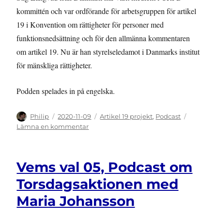
kommittén och var ordförande för arbetsgruppen för artikel
19 i Konvention om rättigheter för personer med
funktionsnedsättning och för den allmänna kommentaren
om artikel 19. Nu är han styrelseledamot i Danmarks institut
för mänskliga rättigheter.
Podden spelades in på engelska.
Författare
Publicerat
Kategorier
Philip
2020-11-09
Artikel 19 projekt
,
Podcast
den
till
Lämna en kommentar
Vems
val
06,
Vems val 05, Podcast om
Podcast
om
Torsdagsaktionen med
FN
Maria Johansson
konventionen
om