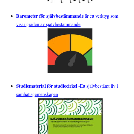
Barometer för självbestämmande
är ett verktyg som
visar graden av självbestämmande
Studiematerial för studiecirkel
-
Ett självbestämt liv i
samhällsgemenskapen