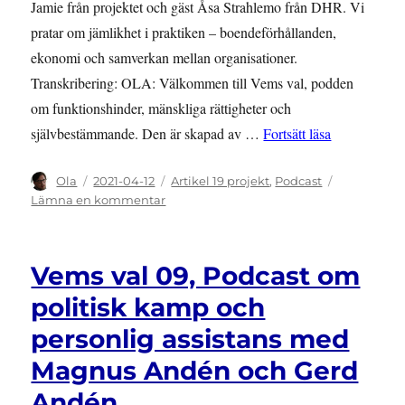
Jamie från projektet och gäst Åsa Strahlemo från DHR. Vi
pratar om jämlikhet i praktiken – boendeförhållanden,
ekonomi och samverkan mellan organisationer.
Transkribering: OLA: Välkommen till Vems val, podden
om funktionshinder, mänskliga rättigheter och
”Vems val 1
självbestämmande. Den är skapad av …
Fortsätt läsa
Författare
Publicerat
Kategorier
Ola
2021-04-12
Artikel 19 projekt
,
Podcast
den
till
Lämna en kommentar
Vems
val
10,
Vems val 09, Podcast om
Podcast
om
politisk kamp och
politisk
personlig assistans med
kamp
med
Magnus Andén och Gerd
Åsa
Strahlemo
Andén