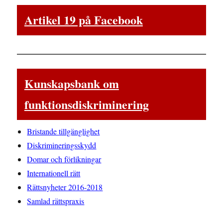
Artikel 19 på Facebook
Kunskapsbank om
funktionsdiskriminering
Bristande tillgänglighet
Diskrimineringsskydd
Domar och förlikningar
Internationell rätt
Rättsnyheter 2016-2018
Samlad rättspraxis