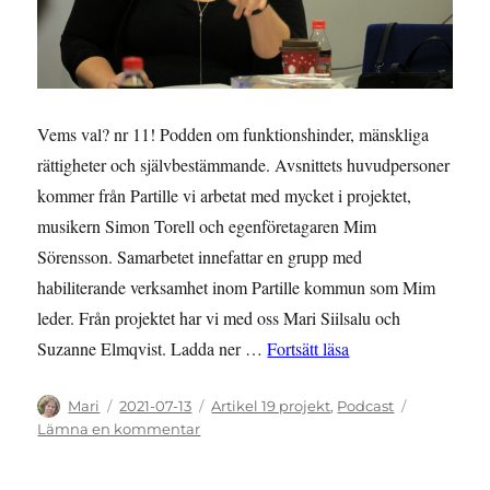
Vems val? nr 11! Podden om funktionshinder, mänskliga
rättigheter och självbestämmande. Avsnittets huvudpersoner
kommer från Partille vi arbetat med mycket i projektet,
musikern Simon Torell och egenföretagaren Mim
Sörensson. Samarbetet innefattar en grupp med
habiliterande verksamhet inom Partille kommun som Mim
leder. Från projektet har vi med oss Mari Siilsalu och
”Vems val 11, Pod
Suzanne Elmqvist. Ladda ner …
Fortsätt läsa
Författare
Publicerat
Kategorier
Mari
2021-07-13
Artikel 19 projekt
,
Podcast
den
till
Lämna en kommentar
Vems
val