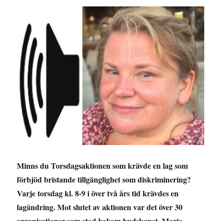
rättigheter
för
personer
med
funktionsnedsättning
med
Stig
Langvad
Minns du Torsdagsaktionen som krävde en lag som
förbjöd bristande tillgänglighet som diskriminering?
Varje torsdag kl. 8-9 i över två års tid krävdes en
lagändring. Mot slutet av aktionen var det över 30
organisationer som stod bakom budskapet. Maria