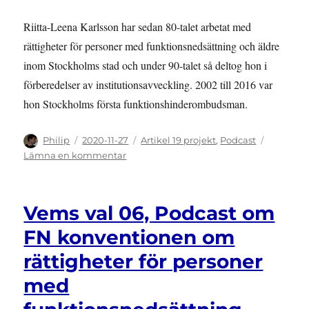
Riitta-Leena Karlsson har sedan 80-talet arbetat med
rättigheter för personer med funktionsnedsättning och äldre
inom Stockholms stad och under 90-talet så deltog hon i
förberedelser av institutionsavveckling. 2002 till 2016 var
hon Stockholms första funktionshinderombudsman.
Författare
Publicerat
Kategorier
Philip
2020-11-27
Artikel 19 projekt
,
Podcast
den
till
Lämna en kommentar
Vems
val
07,
Vems val 06, Podcast om
Podcast
om
FN konventionen om
institutionsavveckling
rättigheter för personer
i
Sverige
med