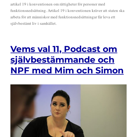
artikel 19 i konventionen om rättigheter för personer med
funktionsnedsättning. Artikel 19 i konventionen kräver att staten ska
arbeta för att människor med funktionsnedsättningar får leva ett
självbestämt liv i samhället.
Vems val 11, Podcast om
självbestämmande och
NPF med Mim och Simon