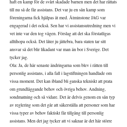
haft en kamp för de svårt skadade barnen men det har rättats
till nu så de får assistans. Det var ju en sån kamp som
föreningarna fick hjälpas åt med. Åtminstone JAG var
engagerad i det också. Sen har vi assistansutredning men vi
vet inte var den tog vägen. Förslag att det ska förstatligas
alltihopa också. Det låter ju jättebra, bara staten tar sitt
ansvar så det blir likadant var man än bor i Sverige. Det
tycker jag.
Ola: Ja, de här senaste ändringarna som blev i rätten till
personlig assistans, i alla fall i lagstiftningen handlade om
vissa moment. Det kan ibland bli ganska tekniskt att prata
om grundläggande behov och övriga behov. Andning,
sondmatning och så vidare. Det är delvis genom en sån typ
av reglering som det går att säkerställa att personer som har
vissa typer av behov faktiskt får tillgång till personlig
assistans. Men det jag tycker att vi saknar är det här större