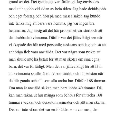
grund av det. Det tyckte jag var förfärligt. Jag envisades
med att ha jobb vid sidan av hela tiden. Jag hade deltidsjobb
och eget företag och höll på med massa saker. Jag kunde
inte tänka mig att bara vara hemma, jag var ingen bra
hemmafru. Jag insåg att det här problemet var stort och att
det drabbade kvinnorna. Därför var det jätteviktigt sen när
vi skapade det här med personlig assistans och lag och så att
anhöriga fick vara anställda. Det var några som tyckte att
man skulle inte ha betalt för att man sköter om sina egna
barn, det var förfärligt. Men det var jätteviktigt för att få in
att kvinnorna skulle få ett liv som andra och få pension när
de blir gamla och allt som alla andra har. Därför 168 timmar.
Om man är anställd så kan man bara jobba 40 timmar. Då
kan man räkna ut hur många som behövs för att täcka 168
timmar i veckan och dessutom semester och allt man ska ha.
Det var inte så om det var en förälder som var med, den