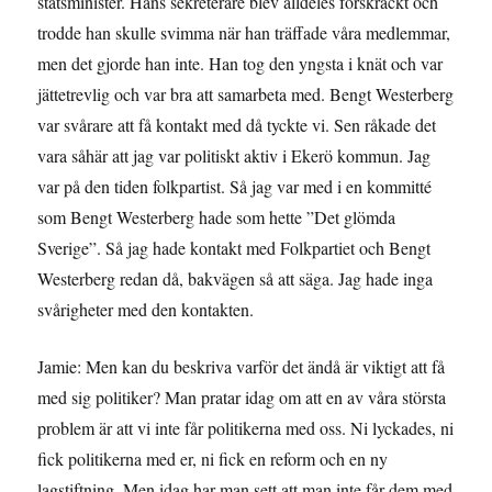
statsminister. Hans sekreterare blev alldeles förskräckt och
trodde han skulle svimma när han träffade våra medlemmar,
men det gjorde han inte. Han tog den yngsta i knät och var
jättetrevlig och var bra att samarbeta med. Bengt Westerberg
var svårare att få kontakt med då tyckte vi. Sen råkade det
vara såhär att jag var politiskt aktiv i Ekerö kommun. Jag
var på den tiden folkpartist. Så jag var med i en kommitté
som Bengt Westerberg hade som hette ”Det glömda
Sverige”. Så jag hade kontakt med Folkpartiet och Bengt
Westerberg redan då, bakvägen så att säga. Jag hade inga
svårigheter med den kontakten.
Jamie: Men kan du beskriva varför det ändå är viktigt att få
med sig politiker? Man pratar idag om att en av våra största
problem är att vi inte får politikerna med oss. Ni lyckades, ni
fick politikerna med er, ni fick en reform och en ny
lagstiftning. Men idag har man sett att man inte får dem med