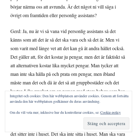
börjar närma oss att avrunda. Är det något ni vill säga i
övrigt om framtiden eller personlig assistans?
Gerd: Ja, nu är vi så vana vid personlig assistans så det
känns som att det är så det ska vara och så det är. Men vi
som varit med länge vet att det kan gå åt andra hållet också.
Det gäller att, för det kostar ju pengar, men det är faktiskt så
att alternativen kostar lika mycket pengar. Man tycker att
man inte ska hålla på och prata om pengar, men ibland
måste man det och då är det så att gruppbostäder och det
kostar. Lika mycket om en person med stora behov som har
Integritet och cookies: Den här webbplatsen använder cookies. Genom att fortsätta
personlig assistans skulle bo i en gruppbostad, då blir det
använda den här webbplatsen godkänner du deras användning.
dyrare att ha personlig assistans på egen bostad för då har
Om du vill veta mer, inklusive hur du kontrollerar cookies, se:
Cookie-policy
man som alla andra. Man betalar sin bostad och har stöd för
det. Men assistansen är assistansen. Det hänger inte i huset,
det sitter inte i huset. Det ska inte sitta i huset. Man ska vara