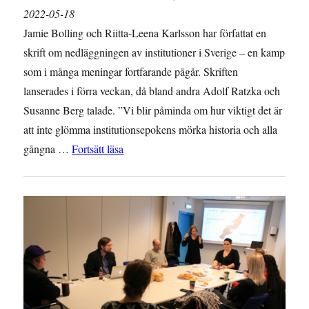
2022-05-18
Jamie Bolling och Riitta-Leena Karlsson har författat en
skrift om nedläggningen av institutioner i Sverige – en kamp
som i många meningar fortfarande pågår. Skriften
lanserades i förra veckan, då bland andra Adolf Ratzka och
Susanne Berg talade. ”Vi blir påminda om hur viktigt det är
att inte glömma institutionsepokens mörka historia och alla
”Lansering av ILI:s skrift om avinstitution
gångna …
Fortsätt läsa