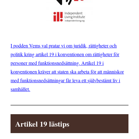
I podden Vems val pratar vi om juridik, rättigheter och
politik kring artikel 19 i konventionen om rättigheter för
personer med funktionsnedsättning. Artikel 19 i
konventionen kräver att staten ska arbeta för att människor
med funktionsnedsättningar får leva ett självbestämt liv i
samhället.
Artikel 19 lästips