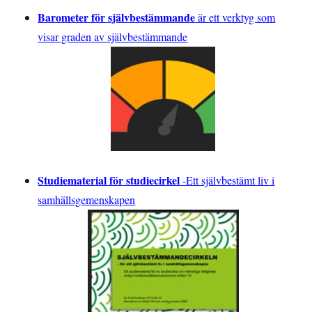
Barometer för självbestämmande
är ett verktyg som
visar graden av självbestämmande
Studiematerial för studiecirkel
-
Ett självbestämt liv i
samhällsgemenskapen