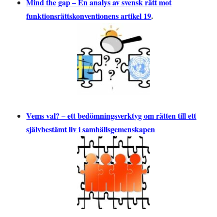
Mind the gap – En analys av svensk rätt mot
funktionsrättskonventionens artikel 19
.
Vems val? – ett bedömningsverktyg om rätten till ett
självbestämt liv i samhällsgemenskapen