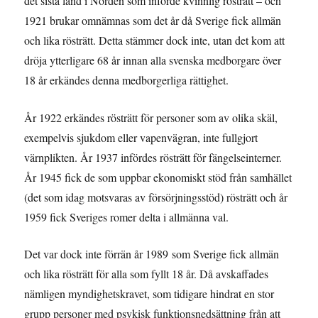
det sista land i Norden som införde kvinnlig rösträtt – och
1921 brukar omnämnas som det år då Sverige fick allmän
och lika rösträtt. Detta stämmer dock inte, utan det kom att
dröja ytterligare 68 år innan alla svenska medborgare över
18 år erkändes denna medborgerliga rättighet.
År 1922 erkändes rösträtt för personer som av olika skäl,
exempelvis sjukdom eller vapenvägran, inte fullgjort
värnplikten. År 1937 infördes rösträtt för fängelseinterner.
År 1945 fick de som uppbar ekonomiskt stöd från samhället
(det som idag motsvaras av försörjningsstöd) rösträtt och år
1959 fick Sveriges romer delta i allmänna val.
Det var dock inte förrän år 1989 som Sverige fick allmän
och lika rösträtt för alla som fyllt 18 år. Då avskaffades
nämligen myndighetskravet, som tidigare hindrat en stor
grupp personer med psykisk funktionsnedsättning från att