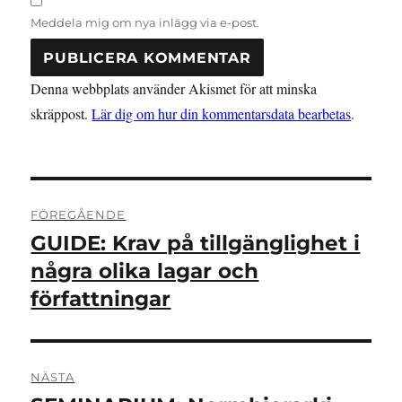
Meddela mig om nya inlägg via e-post.
Denna webbplats använder Akismet för att minska
skräppost.
Lär dig om hur din kommentarsdata bearbetas
.
Inläggsnavigering
FÖREGÅENDE
GUIDE: Krav på tillgänglighet i
Föregående
inlägg:
några olika lagar och
författningar
NÄSTA