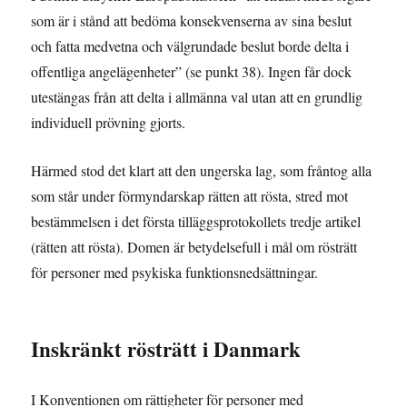
som är i stånd att bedöma konsekvenserna av sina beslut
och fatta medvetna och välgrundade beslut borde delta i
offentliga angelägenheter” (se punkt 38). Ingen får dock
utestängas från att delta i allmänna val utan att en grundlig
individuell prövning gjorts.
Härmed stod det klart att den ungerska lag, som fråntog alla
som står under förmyndarskap rätten att rösta, stred mot
bestämmelsen i det första tilläggsprotokollets tredje artikel
(rätten att rösta). Domen är betydelsefull i mål om rösträtt
för personer med psykiska funktionsnedsättningar.
Inskränkt rösträtt i Danmark
I Konventionen om rättigheter för personer med