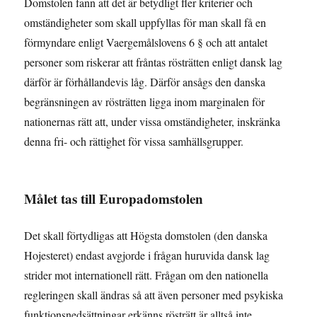
Domstolen fann att det är betydligt fler kriterier och
omständigheter som skall uppfyllas för man skall få en
förmyndare enligt Vaergemålslovens 6 § och att antalet
personer som riskerar att fråntas rösträtten enligt dansk lag
därför är förhållandevis låg. Därför ansågs den danska
begränsningen av rösträtten ligga inom marginalen för
nationernas rätt att, under vissa omständigheter, inskränka
denna fri- och rättighet för vissa samhällsgrupper.
Målet tas till Europadomstolen
Det skall förtydligas att Högsta domstolen (den danska
Hojesteret) endast avgjorde i frågan huruvida dansk lag
strider mot internationell rätt. Frågan om den nationella
regleringen skall ändras så att även personer med psykiska
funktionsnedsättningar erkänns rösträtt är alltså inte