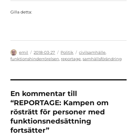
Gilla detta:
Författare
Publicerat
Kategorier
Etiketter
emil
2018-03-27
Politik
civilsamhälle
,
den
funktionshinderrörelsen
,
reportage
,
samhällsförändring
En kommentar till
“REPORTAGE: Kampen om
rösträtt för personer med
funktionsnedsättning
fortsätter”