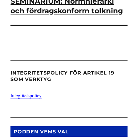
SEMINARIUM: Normhierarki
Nästa
inlägg:
och fördragskonform tolkning
INTEGRITETSPOLICY FÖR ARTIKEL 19
SOM VERKTYG
Integritetspolicy
PODDEN VEMS VAL