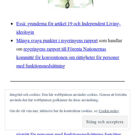
Essä: grunderna för artikel 19 och Independent Living-
ideologin
Många svaga punkter i regeringens rapport
som handlar
om
regeringens rapport till Förenta Nationernas
kommitté för konventionen om rättigheter för personer
med funktionsnedsättning
KOMMENTARER
Integritet och cookies: Den här webbplatsen använder cookies. Genom att fortsätta
använda den här webbplatsen godkänner du deras användning.
liam johansson
om
Hur kan Artikel 19 implementeras i
Om du vill veta mer, inklusive hur du kontrollerar cookies, se:
Cookie-policy
Sverige?
Håkan Rosenglim
om
REPORTAGE: Kampen om
rösträtt för personer med funktionsnedsättning fortsätter