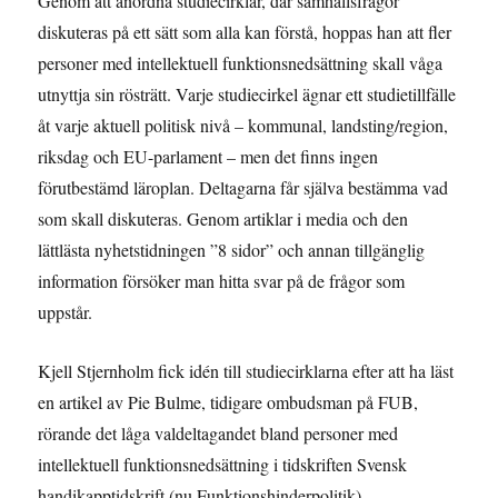
Genom att anordna studiecirklar, där samhällsfrågor
diskuteras på ett sätt som alla kan förstå, hoppas han att fler
personer med intellektuell funktionsnedsättning skall våga
utnyttja sin rösträtt. Varje studiecirkel ägnar ett studietillfälle
åt varje aktuell politisk nivå – kommunal, landsting/region,
riksdag och EU-parlament – men det finns ingen
förutbestämd läroplan. Deltagarna får själva bestämma vad
som skall diskuteras. Genom artiklar i media och den
lättlästa nyhetstidningen ”8 sidor” och annan tillgänglig
information försöker man hitta svar på de frågor som
uppstår.
Kjell Stjernholm fick idén till studiecirklarna efter att ha läst
en artikel av Pie Bulme, tidigare ombudsman på FUB,
rörande det låga valdeltagandet bland personer med
intellektuell funktionsnedsättning i tidskriften Svensk
handikapptidskrift (nu Funktionshinderpolitik).