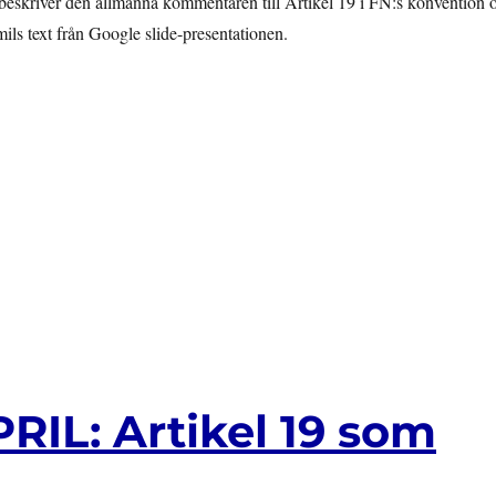
n beskriver den allmänna kommentaren till Artikel 19 i FN:s konvention
ils text från Google slide-presentationen.
IL: Artikel 19 som