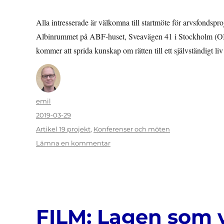
Alla intresserade är välkomna till startmöte för arvsfondspr
Albinrummet på ABF-huset, Sveavägen 41 i Stockholm (OB
kommer att sprida kunskap om rätten till ett självständigt l
Författare
emil
Publicerat
2019-03-29
den
Kategorier
Artikel 19 projekt
,
Konferenser och möten
till
Lämna en kommentar
STARTMÖTE
26
APRIL:
Artikel
19
som
FILM: Lagen som 
verktyg