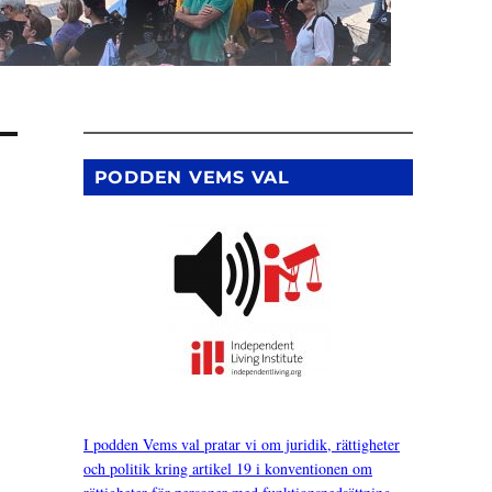
PODDEN VEMS VAL
I podden Vems val pratar vi om juridik, rättigheter
och politik kring artikel 19 i konventionen om