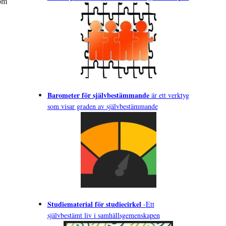
 om
Barometer för självbestämmande
är ett verktyg
som visar graden av självbestämmande
Studiematerial för studiecirkel
-
Ett
självbestämt liv i samhällsgemenskapen