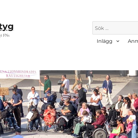
ktyg
Sök
efter:
gt FNs
Inlägg
Anm