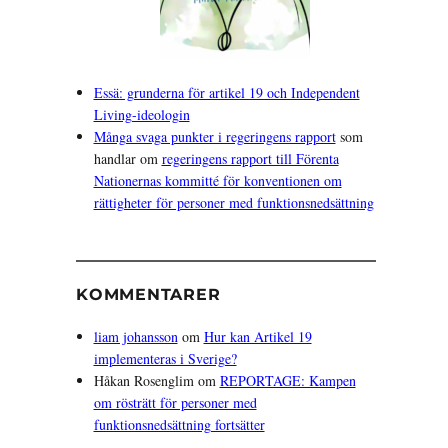
Essä: grunderna för artikel 19 och Independent
RTMÖTE 26 APRIL: Artikel 19 som verktyg”
Living-ideologin
Många svaga punkter i regeringens rapport
som
handlar om
regeringens rapport till Förenta
Nationernas kommitté för konventionen om
rättigheter för personer med funktionsnedsättning
KOMMENTARER
liam johansson
om
Hur kan Artikel 19
implementeras i Sverige?
Håkan Rosenglim
om
REPORTAGE: Kampen
om rösträtt för personer med
funktionsnedsättning fortsätter