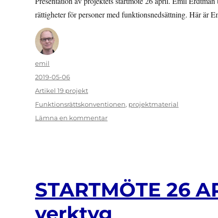
Presentation av projektets startmöte 26 april. Emil Erdtma
rättigheter för personer med funktionsnedsättning. Här är Em
Författare
emil
Publicerat
2019-05-06
den
Kategorier
Artikel 19 projekt
Etiketter
Funktionsrättskonventionen
,
projektmaterial
till
Lämna en kommentar
Presentationen
från
startmötet
för
Artikel
19
STARTMÖTE 26 APR
som
verktyg
verktyg
fredagen