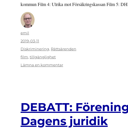
kommun Film 4: Ulrika mot Försäkringskassan Film 5: D
Författare
emil
Publicerat
2019-03-11
den
Kategorier
Diskriminering
,
Rättsärenden
Etiketter
film
,
tillgänglighet
till
Lämna en kommentar
FILM:
Lagen
som
verktygs
utbildningsfilmer
om
DEBATT: Förening
diskrimineringsformen
bristande
Dagens juridik
tillgänglighet