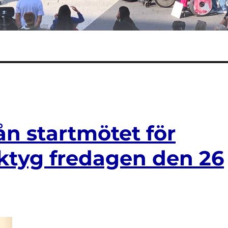
ån startmötet för
rktyg fredagen den 26