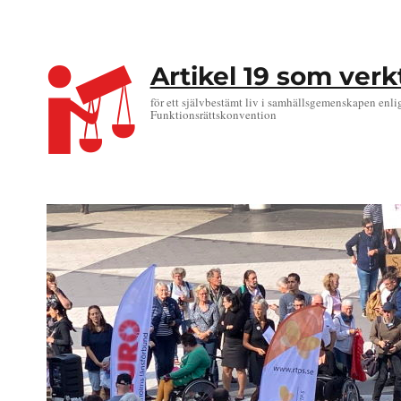
Artikel 19 som ver
för ett självbestämt liv i samhällsgemenskapen enli
Funktionsrättskonvention