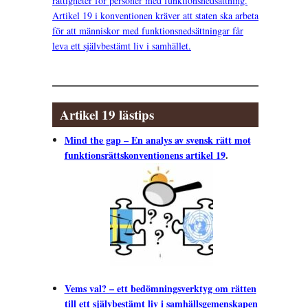
rättigheter för personer med funktionsnedsättning.
Artikel 19 i konventionen kräver att staten ska arbeta
för att människor med funktionsnedsättningar får
leva ett självbestämt liv i samhället.
Artikel 19 lästips
Mind the gap – En analys av svensk rätt mot
funktionsrättskonventionens artikel 19
.
Vems val? – ett bedömningsverktyg om rätten
till ett självbestämt liv i samhällsgemenskapen