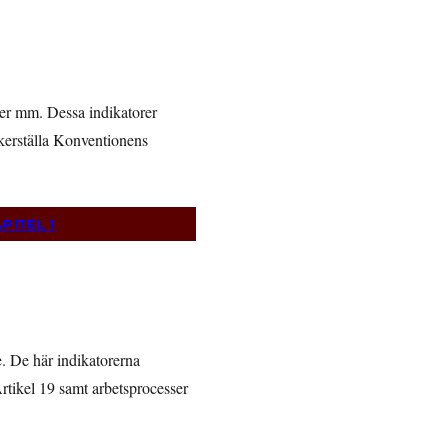
fter mm. Dessa indikatorer
säkerställa Konventionens
PITEL 1
e. De här indikatorerna
Artikel 19 samt arbetsprocesser