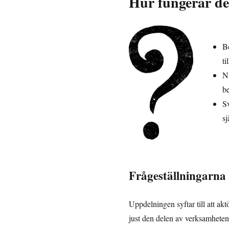
Hur fungerar de
Be
ti
Nä
be
Sv
s
Frågeställningarna 
Uppdelningen syftar till att akt
just den delen av verksamheten