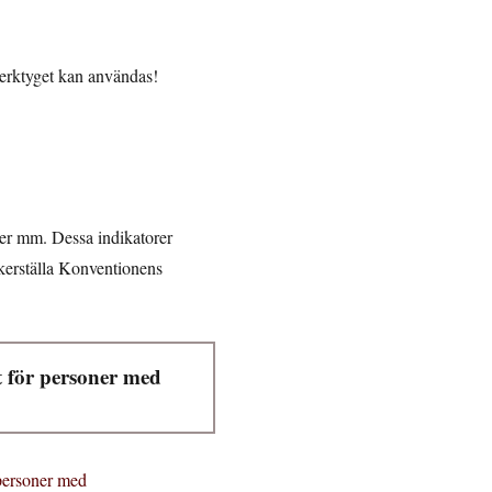
 verktyget kan användas!
fter mm. Dessa indikatorer
säkerställa Konventionens
et för personer med
 personer med