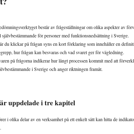
t?
dömningsverktyget består av frågeställningar om olika aspekter av förv
ll självbestämmande för personer med funktionsnedsättning i Sverige.
r du klickar på frågan syns en kort förklaring som innehåller en definit
grepp, hur frågan kan besvaras och vad svaret ger för vägledning.
aren på frågorna indikerar hur långt processen kommit med att förverklig
jälvbestämmande i Sverige och anger riktningen framåt.
är uppdelade i tre kapitel
örer i olika delar av en verksamhet på ett enkelt sätt kan hitta de indikat
.