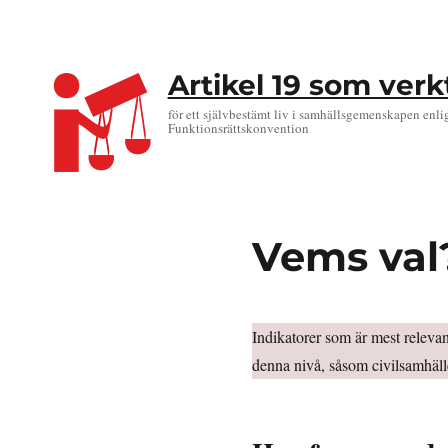
Artikel 19 som ver
för ett självbestämt liv i samhällsgemenskapen enli
Funktionsrättskonvention
Vems val?
Indikatorer som är mest relevan
denna nivå, såsom civilsamhäll