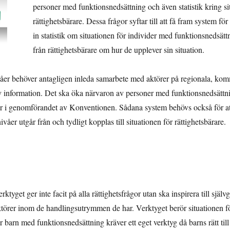
personer med funktionsnedsättning och även statistik kring si
rättighetsbärare. Dessa frågor syftar till att få fram system för
in statistik om situationen för individer med funktionsnedsät
från rättighetsbärare om hur de upplever sin situation.
ivåer behöver antagligen inleda samarbete med aktörer på regionala, ko
v information. Det ska öka närvaron av personer med funktionsnedsättni
 i genomförandet av Konventionen. Sådana system behövs också för att s
ivåer utgår från och tydligt kopplas till situationen för rättighetsbärare.
rktyget ger inte facit på alla rättighetsfrågor utan ska inspirera till själ
törer inom de handlingsutrymmen de har. Verktyget berör situationen f
r barn med funktionsnedsättning kräver ett eget verktyg då barns rätt ti