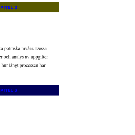
PITEL 2
a politiska nivåer. Dessa
rer och analys av uppgifter
 hur långt processen har
PITEL 3