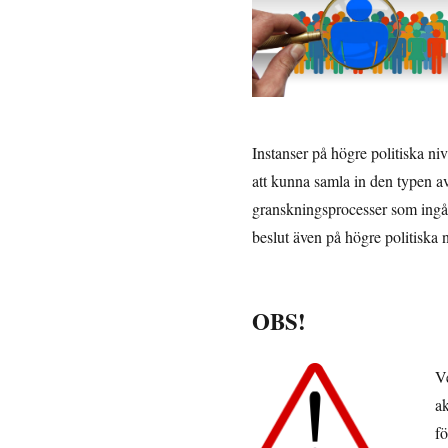
Instanser på högre politiska n
att kunna samla in den typen a
granskningsprocesser som ingår
beslut även på högre politiska n
OBS!
Ve
ak
fö