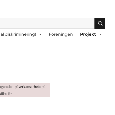
SÖK
l diskriminering!
Föreningen
Projekt
gagerade i påverkansarbete på
lika län.