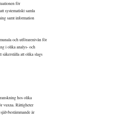
tuationen för
 att systematiskt samla
tning samt information
mmunala och utförarenivån för
ng i olika analys- och
äkerställa att olika slags
vgranskning hos olika
ör vuxna. Rättigheter
ll självbestämmande är