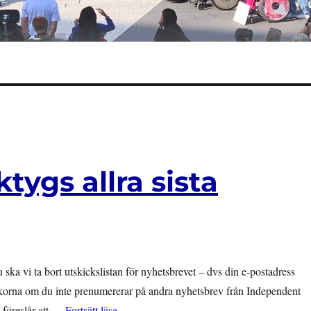
tygs allra sista
 ska vi ta bort utskickslistan för nyhetsbrevet – dvs din e-postadress
ckorna om du inte prenumererar på andra nyhetsbrev från Independent
”Artikel 19 som verktygs allra sista NY
 föreslår att …
Fortsätt läsa