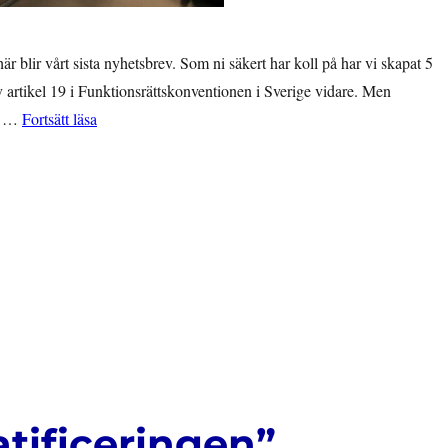
är blir vårt sista nyhetsbrev. Som ni säkert har koll på har vi skapat 5
v artikel 19 i Funktionsrättskonventionen i Sverige vidare. Men
”NYHETSBREV: Hjälp oss sprida vårt material!”
er …
Fortsätt läsa
atificeringen”