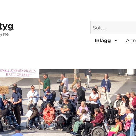
ktyg
Sök
efter:
gt FNs
Inlägg
Anm