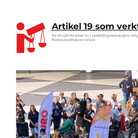
Artikel 19 som ver
för ett självbestämt liv i samhällsgemenskapen enli
Funktionsrättskonvention