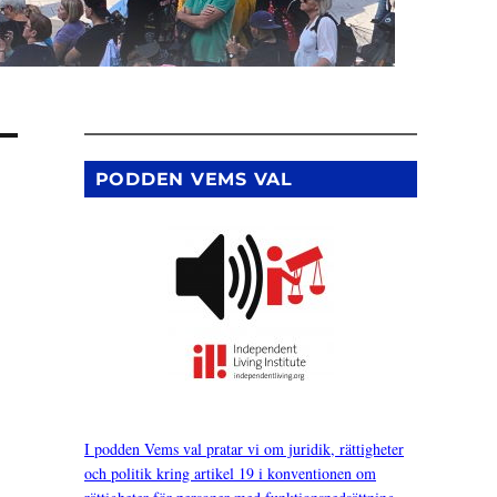
PODDEN VEMS VAL
I podden Vems val pratar vi om juridik, rättigheter
och politik kring artikel 19 i konventionen om
HETSBREV”