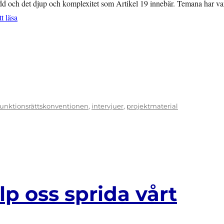
edd och det djup och komplexitet som Artikel 19 innebär. Temana har var
”Guide till Artikel 19 som verktygs artiklar”
tt läsa
unktionsrättskonventionen
,
intervjuer
,
projektmaterial
p oss sprida vårt