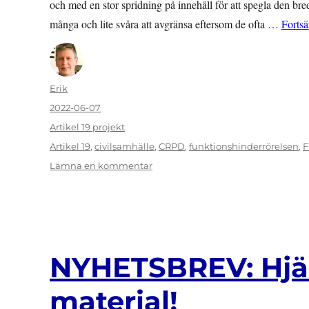
och med en stor spridning på innehåll för att spegla den br
många och lite svåra att avgränsa eftersom de ofta …
Fortsä
Författare
Erik
Publicerat
2022-06-07
den
Kategorier
Artikel 19 projekt
Etiketter
Artikel 19
,
civilsamhälle
,
CRPD
,
funktionshinderrörelsen
,
F
till
Lämna en kommentar
Guide
till
Artikel
19
som
verktygs
NYHETSBREV: Hjäl
artiklar
material!