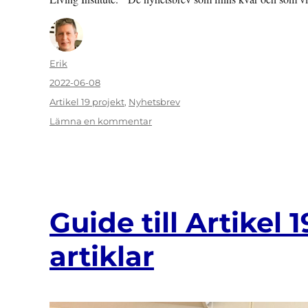
Författare
Erik
Publicerat
2022-06-08
den
Kategorier
Artikel 19 projekt
,
Nyhetsbrev
till
Lämna en kommentar
Artikel
19
som
verktygs
allra
sista
Guide till Artikel
NYHETSBREV
artiklar