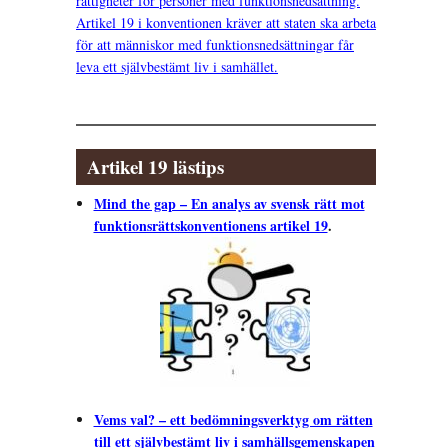
rättigheter för personer med funktionsnedsättning.
Artikel 19 i konventionen kräver att staten ska arbeta
för att människor med funktionsnedsättningar får
leva ett självbestämt liv i samhället.
Artikel 19 lästips
Mind the gap – En analys av svensk rätt mot
funktionsrättskonventionens artikel 19
.
Vems val? – ett bedömningsverktyg om rätten
till ett självbestämt liv i samhällsgemenskapen