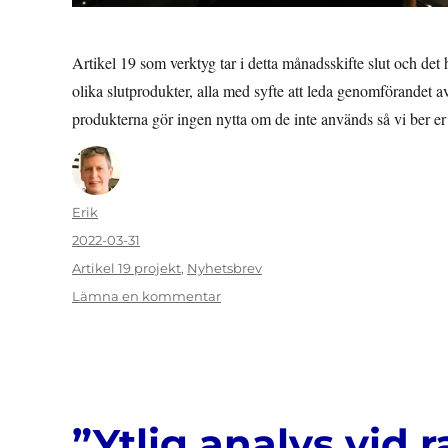
Artikel 19 som verktyg tar i detta månadsskifte slut och det h
olika slutprodukter, alla med syfte att leda genomförandet a
produkterna gör ingen nytta om de inte används så vi ber 
Författare
Erik
Publicerat
2022-03-31
den
Kategorier
Artikel 19 projekt
,
Nyhetsbrev
till
Lämna en kommentar
NYHETSBREV:
Hjälp
oss
sprida
vårt
material!
”Ytlig analys vid r