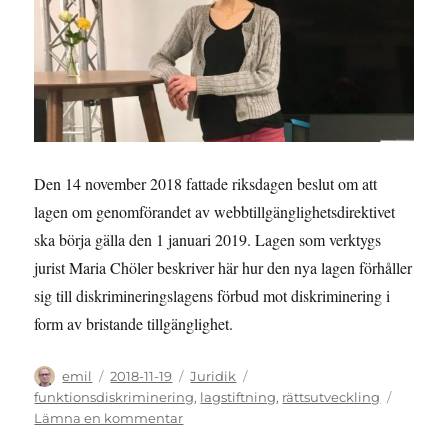
Den 14 november 2018 fattade riksdagen beslut om att
lagen om genomförandet av webbtillgänglighetsdirektivet
ska börja gälla den 1 januari 2019. Lagen som verktygs
jurist Maria Chöler beskriver här hur den nya lagen förhåller
sig till diskrimineringslagens förbud mot diskriminering i
form av bristande tillgänglighet.
Författare
Publicerat
Kategorier
Etiketter
emil
2018-11-19
Juridik
den
funktionsdiskriminering
,
lagstiftning
,
rättsutveckling
till
Lämna en kommentar
LAGKOMMENTAR: