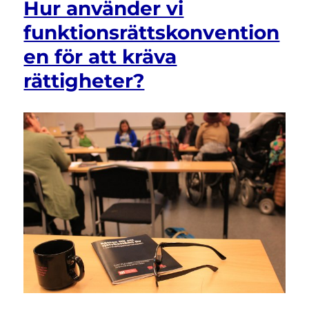
Hur använder vi
assistans
efter
funktionsrättskonvention
kränkande
en för att kräva
omprövning
rättigheter?