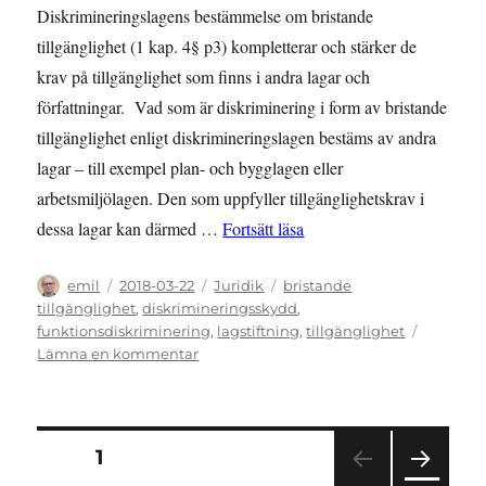
Diskrimineringslagens bestämmelse om bristande
tillgänglighet (1 kap. 4§ p3) kompletterar och stärker de
krav på tillgänglighet som finns i andra lagar och
författningar. Vad som är diskriminering i form av bristande
tillgänglighet enligt diskrimineringslagen bestäms av andra
lagar – till exempel plan- och bygglagen eller
arbetsmiljölagen. Den som uppfyller tillgänglighetskrav i
”GUIDE: Krav på tillgängli
dessa lagar kan därmed …
Fortsätt läsa
Författare
Publicerat
Kategorier
Etiketter
emil
2018-03-22
Juridik
bristande
den
tillgänglighet
,
diskrimineringsskydd
,
funktionsdiskriminering
,
lagstiftning
,
tillgänglighet
till
Lämna en kommentar
GUIDE:
Krav
på
tillgänglighet
Sidnumrering
SIDA
1
i