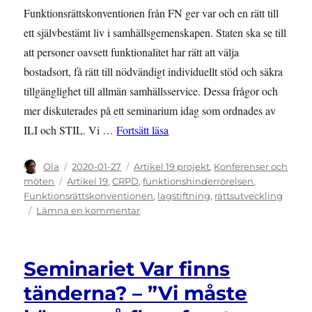
Funktionsrättskonventionen från FN ger var och en rätt till
ett självbestämt liv i samhällsgemenskapen. Staten ska se till
att personer oavsett funktionalitet har rätt att välja
bostadsort, få rätt till nödvändigt individuellt stöd och säkra
tillgänglighet till allmän samhällsservice. Dessa frågor och
mer diskuterades på ett seminarium idag som ordnades av
”Hur använder vi funktionsrättsk
ILI och STIL. Vi …
Fortsätt läsa
Författare
Publicerat
Kategorier
Ola
2020-01-27
Artikel 19 projekt
,
Konferenser och
den
Etiketter
möten
Artikel 19
,
CRPD
,
funktionshinderrörelsen
,
Funktionsrättskonventionen
,
lagstiftning
,
rättsutveckling
till
Lämna en kommentar
Hur
använder
vi
Seminariet Var finns
funktionsrättskonventionen
för
tänderna? – ”Vi måste
att