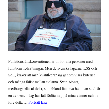
flera
fronter
samtidigt”
Funktionsrättskonventionen är till för alla personer med
funktionsnedsättningar. Men de svenska lagarna, LSS och
SoL, kräver att man kvalificerar sig genom vissa kriterier
och många faller mellan stolarna. Sven Aivert,
medborgarrättsaktivist, som ibland fått leva helt utan stöd, är
en av dem. – Jag har fått förlita mig på mina vänner och min
”Faller mellan stolarna i svensk lagstiftn
före detta …
Fortsätt läsa