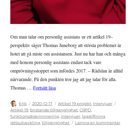
Om man talar om personlig assistans ur ett artikel 19–
perspektiv säger Thomas Juneborg att största problemet är
hotet att gå miste om assistansen. Just nu har han och många
med honom personlig assistans endast tack vare
omprövningsstoppet som infördes 2017. – Rädslan är alltid
närvarande. På den punkten tror jag att jag talar för alla.
”Assistans på nåder”
Thomas …
Fortsätt läsa
Författare
Publicerat
Kategorier
Etiketter
Erik
2020-12-17
Artikel 19 projekt
,
Intervjuer
den
Artikel 19
,
bristande tillgänglighet
,
CRPD
,
funktionsdiskriminering
,
intervjuer
,
lagstiftning
,
till
rättsutveckling
,
tillgänglighet
Lämna en kommentar
Assistan
på