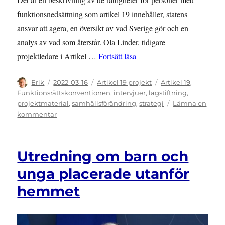
funktionsnedsättning som artikel 19 innehåller, statens
ansvar att agera, en översikt av vad Sverige gör och en
analys av vad som återstår. Ola Linder, tidigare
”Staten saknar sammanhållen
projektledare i Artikel …
Fortsätt läsa
Författare
Publicerat
Kategorier
Etiketter
Erik
2022-03-16
Artikel 19 projekt
Artikel 19
,
den
Funktionsrättskonventionen
,
intervjuer
,
lagstiftning
,
projektmaterial
,
samhällsförändring
,
strategi
Lämna en
till
kommentar
Staten
saknar
sammanhållen
Utredning om barn och
strategi
unga placerade utanför
hemmet