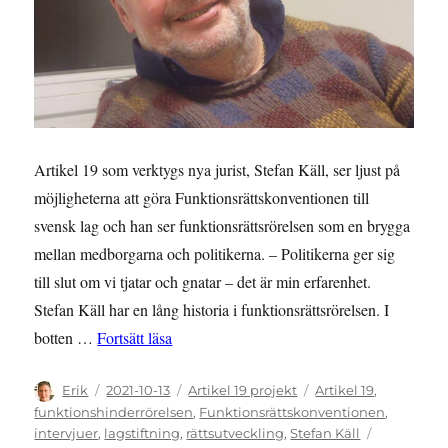
Artikel 19 som verktygs nya jurist, Stefan Käll, ser ljust på
möjligheterna att göra Funktionsrättskonventionen till
svensk lag och han ser funktionsrättsrörelsen som en brygga
mellan medborgarna och politikerna. – Politikerna ger sig
till slut om vi tjatar och gnatar – det är min erfarenhet.
Stefan Käll har en lång historia i funktionsrättsrörelsen. I
”Funktionsrättskonventionen lätt att inkorpor
botten …
Fortsätt läsa
Författare
Publicerat
Kategorier
Etiketter
Erik
2021-10-13
Artikel 19 projekt
Artikel 19
,
den
funktionshinderrörelsen
,
Funktionsrättskonventionen
,
intervjuer
,
lagstiftning
,
rättsutveckling
,
Stefan Käll