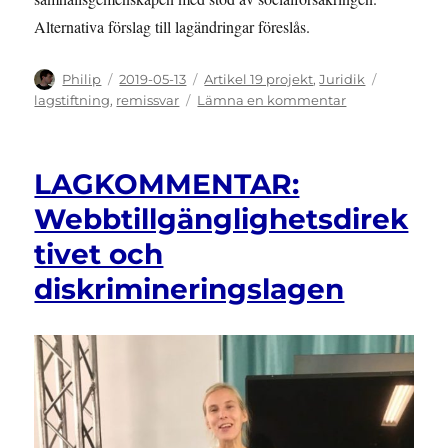
Alternativa förslag till lagändringar föreslås.
Författare
Publicerat
Kategorier
Etiketter
Philip
2019-05-13
Artikel 19 projekt
,
Juridik
den
till
lagstiftning
,
remissvar
Lämna en kommentar
Remissyttrande
över
DS
LAGKOMMENTAR:
2019:2
Höjda
Webbtillgänglighetsdirek
åldersgränser
tivet och
i
pensionssyste
diskrimineringslagen
och
i
andra
trygghetssyste