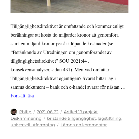
Tillgänglighetsdirektivet är omfattande och kommer enligt
beräkningar att kosta tio miljarder kronor att genomföra
samt en miljard kronor per år i löpande kostnader (se
“Betänkande av Utredningen om genomförandet av
tillgänglighetsdirektivet” SOU 2021:44 ,
konsekvensanalyser, sidan 431). Men vad omfattar
Tillgänglighetsdirektivet egentligen? Svaret hittar jag i
samma dokument – bank och e-handel svarar för nästan …
”Om tillgänglighetsdirektivet gällde från året 2001, 
Fortsätt läsa
Författare
Publicerat
Kategorier
Philip
2021-06-22
Artikel 19 projekt
,
den
Etiketter
Diskriminering
bristande tillgänglighet
,
lagstiftning
,
till
universell utformning
Lämna en kommentar
Om
tillgänglighetsd