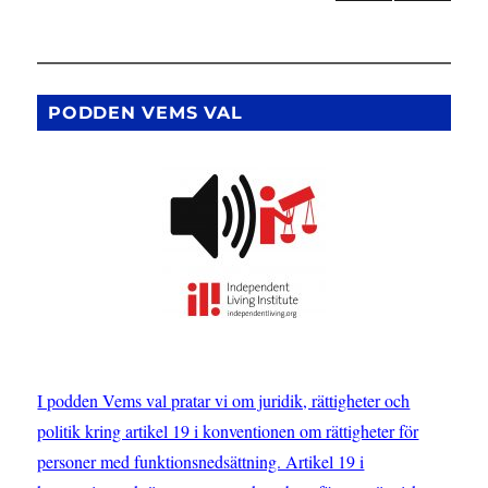
några
NÄS
för
olika
TA
lagar
SIDA
inlägg
och
författningar
PODDEN VEMS VAL
I podden Vems val pratar vi om juridik, rättigheter och
politik kring artikel 19 i konventionen om rättigheter för
personer med funktionsnedsättning. Artikel 19 i