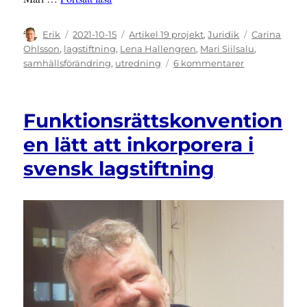
Författare
Publicerat
Kategorier
Etiketter
Erik
2021-10-15
Artikel 19 projekt
,
Juridik
Carina
den
Ohlsson
,
lagstiftning
,
Lena Hallengren
,
Mari Siilsalu
,
till
samhällsförändring
,
utredning
6 kommentarer
Utredning
om
barn
Funktionsrättskonvention
och
unga
en lätt att inkorporera i
placerade
svensk lagstiftning
utanför
hemmet