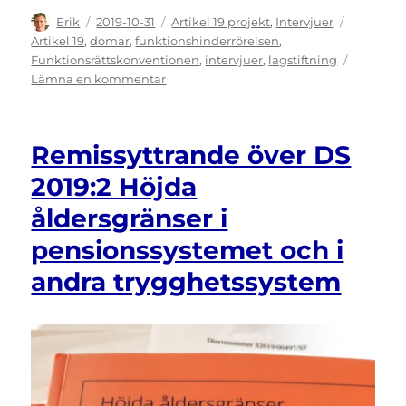
Författare
Publicerat
Kategorier
Etiketter
Erik
2019-10-31
Artikel 19 projekt
,
Intervjuer
den
Artikel 19
,
domar
,
funktionshinderrörelsen
,
Funktionsrättskonventionen
,
intervjuer
,
lagstiftning
till
Lämna en kommentar
Faller
mellan
stolarna
Remissyttrande över DS
i
svensk
2019:2 Höjda
lagstiftning
åldersgränser i
pensionssystemet och i
andra trygghetssystem