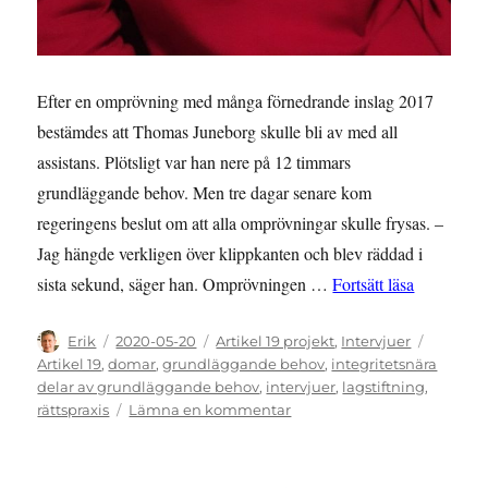
Efter en omprövning med många förnedrande inslag 2017
bestämdes att Thomas Juneborg skulle bli av med all
assistans. Plötsligt var han nere på 12 timmars
grundläggande behov. Men tre dagar senare kom
regeringens beslut om att alla omprövningar skulle frysas. –
Jag hängde verkligen över klippkanten och blev räddad i
”Förlorade
sista sekund, säger han. Omprövningen …
Fortsätt läsa
Författare
Publicerat
Kategorier
Etikette
Erik
2020-05-20
Artikel 19 projekt
,
Intervjuer
den
Artikel 19
,
domar
,
grundläggande behov
,
integritetsnära
delar av grundläggande behov
,
intervjuer
,
lagstiftning
,
till
rättspraxis
Lämna en kommentar
Förlorade
(nästan)
all