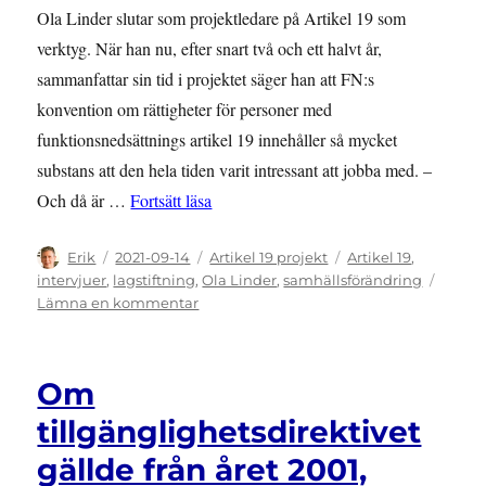
Ola Linder slutar som projektledare på Artikel 19 som
verktyg. När han nu, efter snart två och ett halvt år,
sammanfattar sin tid i projektet säger han att FN:s
konvention om rättigheter för personer med
funktionsnedsättnings artikel 19 innehåller så mycket
substans att den hela tiden varit intressant att jobba med. –
”Artikel 19.s transformativa kraft ännu i
Och då är …
Fortsätt läsa
Författare
Publicerat
Kategorier
Etiketter
Erik
2021-09-14
Artikel 19 projekt
Artikel 19
,
den
intervjuer
,
lagstiftning
,
Ola Linder
,
samhällsförändring
till
Lämna en kommentar
Artikel
19.s
transformativa
Om
kraft
ännu
tillgänglighetsdirektivet
inte
gällde från året 2001,
utnyttjad