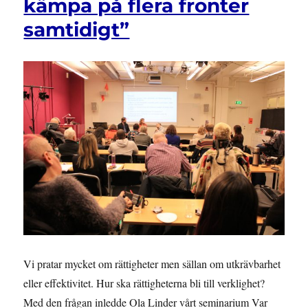
kämpa på flera fronter
kräva
rättigheter?
samtidigt”
Vi pratar mycket om rättigheter men sällan om utkrävbarhet
eller effektivitet. Hur ska rättigheterna bli till verklighet?
Med den frågan inledde Ola Linder vårt seminarium Var