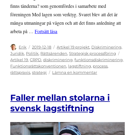
finns tänderna? som genomfördes i samarbete med
föreningen Med lagen som verktyg. Svaret blev att det är
många utmaningar på vägen och att det finns anledning att
”Seminariet Var finns tänderna? – ”Vi må
arbeta på …
Fortsätt läsa
Författare
Publicerat
Kategorier
Erik
2019-12-18
Artikel 19 projekt
,
Diskriminering
,
den
Etikett
Juridik
,
Politik
,
Rättsärenden
,
Strategisk processföring
Artikel 19
,
CRPD
,
diskriminering
,
funktionsdiskriminering
,
Funktionsrättskonventionen
,
lagstiftning
,
process
,
till
rättspraxis
,
strategi
Lämna en kommentar
Seminariet
Var
finns
Faller mellan stolarna i
tänderna?
–
svensk lagstiftning
”Vi
måste
kämpa
på