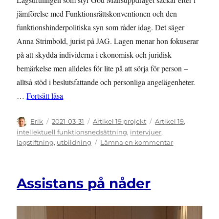
jämförelse med Funktionsrättskonventionen och den
funktionshinderpolitiska syn som råder idag. Det säger
Anna Strimbold, jurist på JAG. Lagen menar hon fokuserar
på att skydda individerna i ekonomisk och juridisk
bemärkelse men alldeles för lite på att sörja för person –
alltså stöd i beslutsfattande och personliga angelägenheter.
”God man-skapet – ett verktyg för självbestämma
…
Fortsätt läsa
Författare
Publicerat
Kategorier
Etiketter
Erik
2021-03-31
Artikel 19 projekt
Artikel 19
,
den
intellektuell funktionsnedsättning
,
intervjuer
,
till
lagstiftning
,
utbildning
Lämna en kommentar
God
man-
skapet
Assistans på nåder
–
ett
verktyg
för