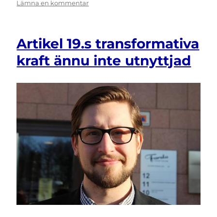
till
Lämna en kommentar
Funktionsrättskonventionen
lätt
att
Artikel 19.s transformativa
inkorporera
i
kraft ännu inte utnyttjad
svensk
lagstiftning