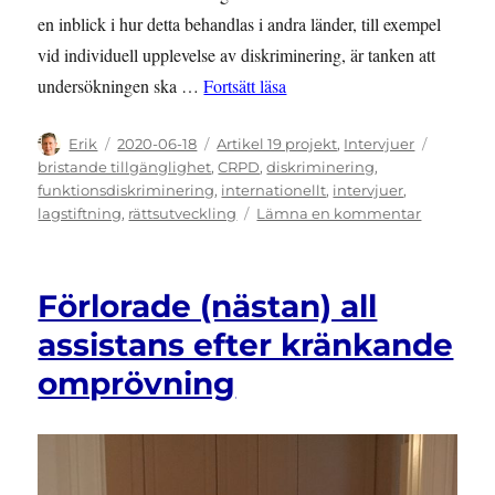
en inblick i hur detta behandlas i andra länder, till exempel
vid individuell upplevelse av diskriminering, är tanken att
”Svårt att kräva sin rätt”
undersökningen ska …
Fortsätt läsa
Författare
Publicerat
Kategorier
Etikette
Erik
2020-06-18
Artikel 19 projekt
,
Intervjuer
den
bristande tillgänglighet
,
CRPD
,
diskriminering
,
funktionsdiskriminering
,
internationellt
,
intervjuer
,
till
lagstiftning
,
rättsutveckling
Lämna en kommentar
Svårt
att
kräva
Förlorade (nästan) all
sin
rätt
assistans efter kränkande
omprövning