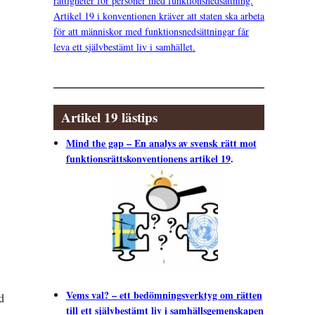
rättigheter för personer med funktionsnedsättning.
Artikel 19 i konventionen kräver att staten ska arbeta
för att människor med funktionsnedsättningar får
leva ett självbestämt liv i samhället.
Artikel 19 lästips
Mind the gap – En analys av svensk rätt mot
funktionsrättskonventionens artikel 19
.
Vems val? – ett bedömningsverktyg om rätten
d
till ett självbestämt liv i samhällsgemenskapen