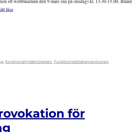
lsen ett webbinarium den 9 mars (nu på onsdag) kl. 13.30-15.00. Bland
”Arbetsförmedlingen i utförsbacke”
ätt läsa
ng
,
funktionshinderrörelsen
,
Funktionsrättskonventionen
ovokation för
ng