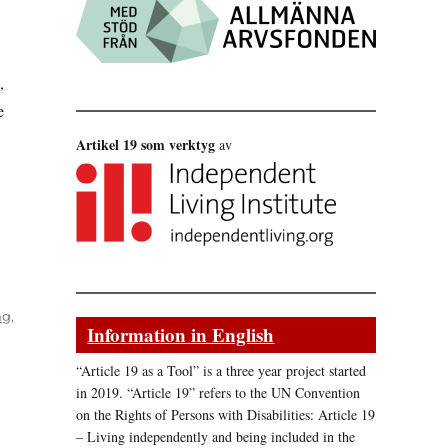
,
e
Artikel 19 som verktyg
av
ng
,
Information in English
“Article 19 as a Tool” is a three year project started
in 2019. “Article 19” refers to the UN Convention
on the Rights of Persons with Disabilities: Article 19
– Living independently and being included in the