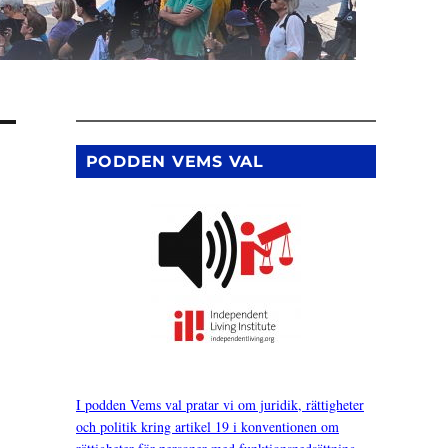
PODDEN VEMS VAL
I podden Vems val pratar vi om juridik, rättigheter
och politik kring artikel 19 i konventionen om