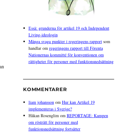
Essä: grunderna för artikel 19 och Independent
Living-ideologin
Många svaga punkter i regeringens rapport
som
handlar om
regeringens rapport till Förenta
Nationernas kommitté för konventionen om
rättigheter för personer med funktionsnedsättning
dan
on för Independent Living”
KOMMENTARER
liam johansson
om
Hur kan Artikel 19
implementeras i Sverige?
Håkan Rosenglim
om
REPORTAGE: Kampen
om rösträtt för personer med
funktionsnedsättning fortsätter