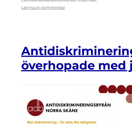
till
Lämna en kommentar
Med
humor
och
provokation
för
Independent
Antidiskrimineri
Living
överhopade med 