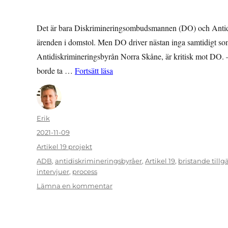
Det är bara Diskrimineringsombudsmannen (DO) och Antidis
ärenden i domstol. Men DO driver nästan inga samtidigt so
Antidiskrimineringsbyrån Norra Skåne, är kritisk mot DO.
”Antidiskrimineringsbyråerna över
borde ta …
Fortsätt läsa
Författare
Erik
Publicerat
2021-11-09
den
Kategorier
Artikel 19 projekt
Etiketter
ADB
,
antidiskrimineringsbyråer
,
Artikel 19
,
bristande till
intervjuer
,
process
till
Lämna en kommentar
Antidiskrimineringsbyråerna
överhopade
med
jobb