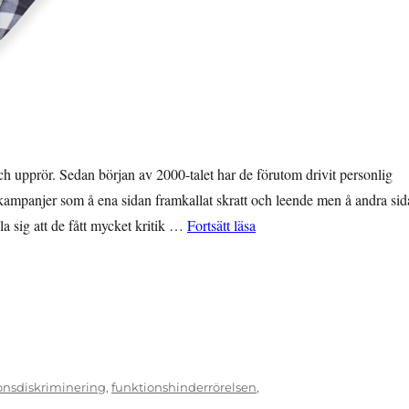
h upprör. Sedan början av 2000-talet har de förutom drivit personlig
kampanjer som å ena sidan framkallat skratt och leende men å andra si
”Med humor och provokati
lla sig att de fått mycket kritik …
Fortsätt läsa
onsdiskriminering
,
funktionshinderrörelsen
,