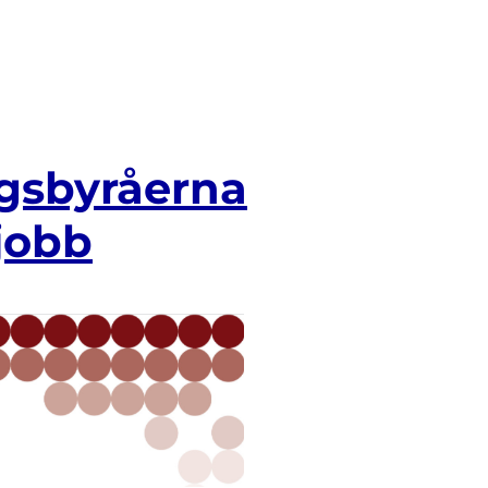
ngsbyråerna
jobb