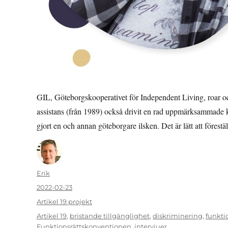
GIL, Göteborgskooperativet för Independent Living, roar oc
assistans (från 1989) också drivit en rad uppmärksammade 
gjort en och annan göteborgare ilsken. Det är lätt att förestä
Författare
Erik
Publicerat
2022-02-23
den
Kategorier
Artikel 19 projekt
Etiketter
Artikel 19
,
bristande tillgänglighet
,
diskriminering
,
funkti
Funktionsrättskonventionen
,
intervjuer