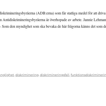
krimineringsbyråerna (ADB:erna) som får statliga medel för att driva
m Antidiskrimineringsbyråerna är överhopade av arbete. Jannie Lehman
 – Som den myndighet som ska bevaka de här frågorna känns det som d
hopade med jobb”
gänglighet
,
diskriminering
,
diskrimineringsfall
,
funktionsdiskrimineri