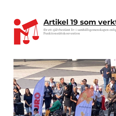
Artikel 19 som ver
för ett självbestämt liv i samhällsgemenskapen enli
Funktionsrättskonvention