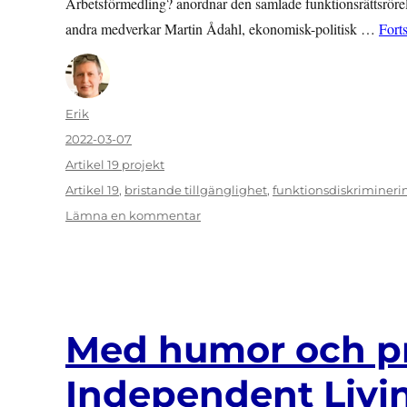
Arbetsförmedling? anordnar den samlade funktionsrättsröre
andra medverkar Martin Ådahl, ekonomisk-politisk …
Forts
Författare
Erik
Publicerat
2022-03-07
den
Kategorier
Artikel 19 projekt
Etiketter
Artikel 19
,
bristande tillgänglighet
,
funktionsdiskrimineri
till
Lämna en kommentar
Arbetsförmedlingen
i
utförsbacke
Med humor och pr
Independent Livi