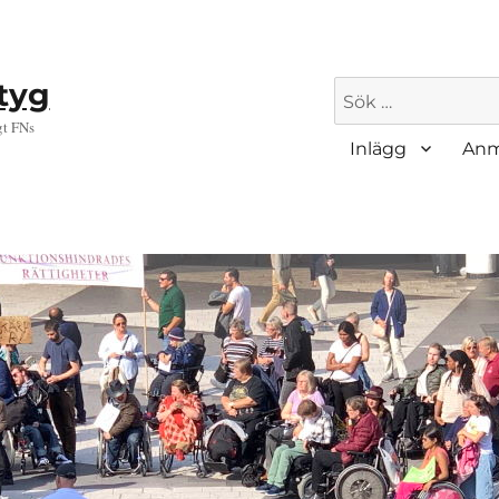
ktyg
Sök
efter:
gt FNs
Inlägg
Anm