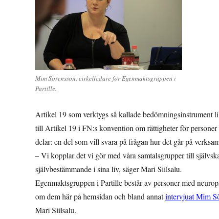
Mim Sörensson, cirkelledare för Egenmaktsgruppen i
Partille.
Artikel 19 som verktygs så kallade bedömningsinstrument li
till Artikel 19 i FN:s konvention om rättigheter för person
delar: en del som vill svara på frågan hur det går på verksa
– Vi kopplar det vi gör med våra samtalsgrupper till självs
självbestämmande i sina liv, säger Mari Siilsalu.
Egenmaktsgruppen i Partille består av personer med neuropsy
om dem här på hemsidan och bland annat
intervjuat Mim S
Mari Siilsalu.