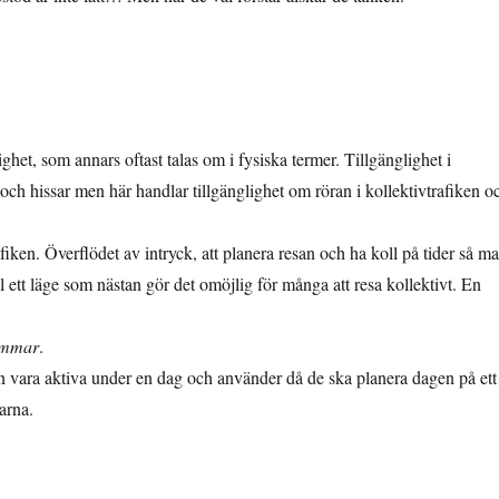
ighet, som annars oftast talas om i fysiska termer. Tillgänglighet i
r och hissar men här handlar tillgänglighet om röran i kollektivtrafiken o
fiken. Överflödet av intryck, att planera resan och ha koll på tider så m
l ett läge som nästan gör det omöjlig för många att resa kollektivt. En
immar
.
 vara aktiva under en dag och använder då de ska planera dagen på ett
marna.