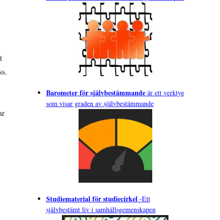
t
ss.
Barometer för självbestämmande
är ett verktyg
som visar graden av självbestämmande
ar
Studiematerial för studiecirkel
-
Ett
självbestämt liv i samhällsgemenskapen