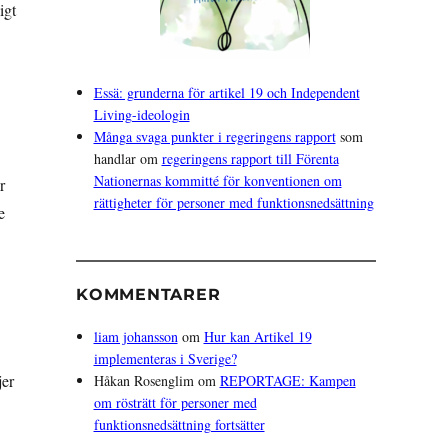
igt
Essä: grunderna för artikel 19 och Independent
Living-ideologin
Många svaga punkter i regeringens rapport
som
handlar om
regeringens rapport till Förenta
Nationernas kommitté för konventionen om
r
rättigheter för personer med funktionsnedsättning
e
KOMMENTARER
liam johansson
om
Hur kan Artikel 19
implementeras i Sverige?
jer
Håkan Rosenglim
om
REPORTAGE: Kampen
om rösträtt för personer med
funktionsnedsättning fortsätter