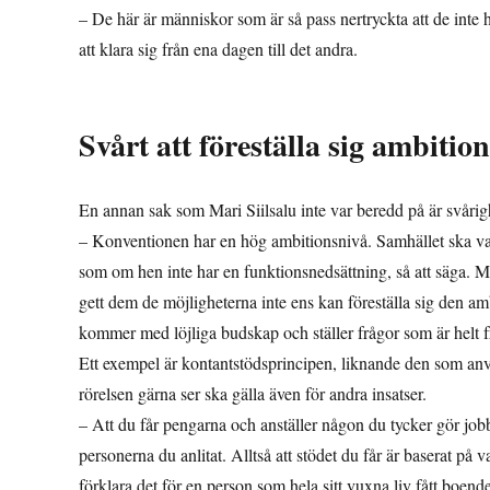
– De här är människor som är så pass nertryckta att de inte h
att klara sig från ena dagen till det andra.
Svårt att föreställa sig ambitio
En annan sak som Mari Siilsalu inte var beredd på är svårig
– Konventionen har en hög ambitionsnivå. Samhället ska var
som om hen inte har en funktionsnedsättning, så att säga. Me
gett dem de möjligheterna inte ens kan föreställa sig den am
kommer med löjliga budskap och ställer frågor som är helt f
Ett exempel är kontantstödsprincipen, liknande den som an
rörelsen gärna ser ska gälla även för andra insatser.
– Att du får pengarna och anställer någon du tycker gör jobb
personerna du anlitat. Alltså att stödet du får är baserat p
förklara det för en person som hela sitt vuxna liv fått boend