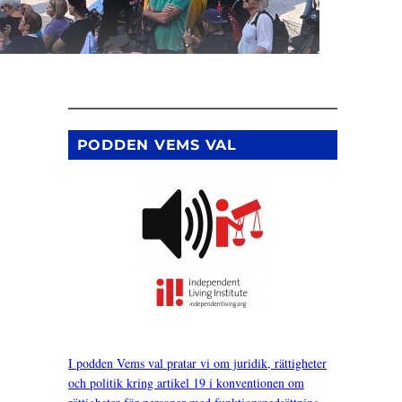
PODDEN VEMS VAL
I podden Vems val pratar vi om juridik, rättigheter
och politik kring artikel 19 i konventionen om