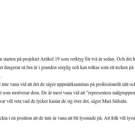
starten på projektet Artikel 19 som verktyg för två år sedan. Och det 
det fungerar så bra är i grunden sorglig och kan tolkas som ett tecken på 
.
vt inte vana vid att det de säger uppmärksammas på professionellt sätt oc
et som motiverar dem. De är mest vana vid att ”representera målgruppen
r vill veta vad de tycker kastar de sig över det, säger Mari Siilsalu.
kta i en position att de inte är vana att bli lyssnade på. Att folk vill lys