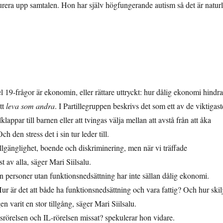
turera upp samtalen. Hon har själv högfungerande autism så det är naturl
19-frågor är ekonomin, eller rättare uttryckt: hur dålig ekonomi hindra
tt
leva som andra
. I Partillegruppen beskrivs det som ett av de viktigast
lappar till barnen eller att tvingas välja mellan att avstå från att åka
h den stress det i sin tur leder till.
llgänglighet, boende och diskriminering, men när vi träffade
av alla, säger Mari Siilsalu.
en personer utan funktionsnedsättning har inte sällan dålig ekonomi.
r är det att både ha funktionsnedsättning och vara fattig? Och hur skil
n varit en stor tillgång, säger Mari Siilsalu.
rörelsen och IL-rörelsen missat? spekulerar hon vidare.