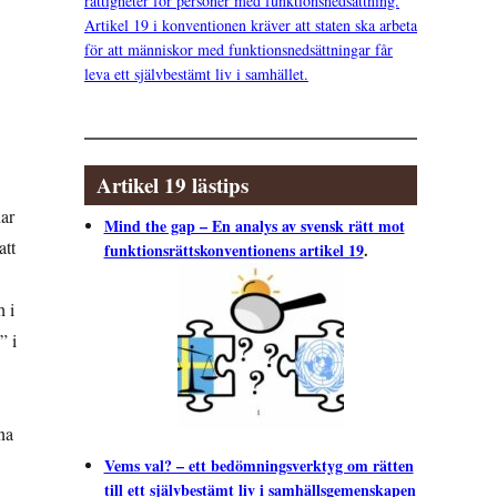
rättigheter för personer med funktionsnedsättning.
Artikel 19 i konventionen kräver att staten ska arbeta
för att människor med funktionsnedsättningar får
leva ett självbestämt liv i samhället.
Artikel 19 lästips
har
Mind the gap – En analys av svensk rätt mot
att
funktionsrättskonventionens artikel 19
.
h i
” i
sna
Vems val? – ett bedömningsverktyg om rätten
till ett självbestämt liv i samhällsgemenskapen