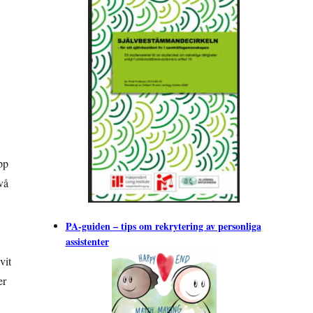
pp
vå
PA-guiden – tips om rekrytering av personliga
assistenter
vit
er