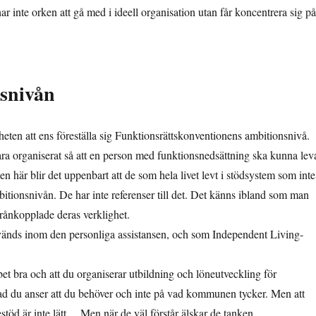
ar inte orken att gå med i ideell organisation utan får koncentrera sig på
nsnivån
heten att ens föreställa sig Funktionsrättskonventionens ambitionsnivå.
a organiserat så att en person med funktionsnedsättning ska kunna lev
n här blir det uppenbart att de som hela livet levt i stödsystem som inte
bitionsnivån. De har inte referenser till det. Det känns ibland som man
rånkopplade deras verklighet.
vänds inom den personliga assistansen, och som Independent Living-
et bra och att du organiserar utbildning och löneutveckling för
å vad du anser att du behöver och inte på vad kommunen tycker. Men att
estöd är inte lätt… Men när de väl förstår älskar de tanken.