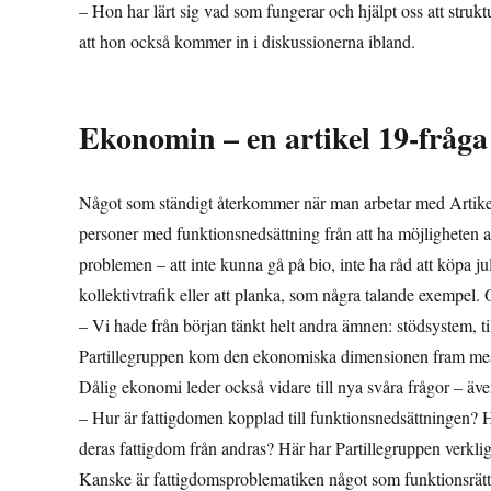
– Hon har lärt sig vad som fungerar och hjälpt oss att struk
att hon också kommer in i diskussionerna ibland.
Ekonomin – en artikel 19-fråga
Något som ständigt återkommer när man arbetar med Artikel 
personer med funktionsnedsättning från att ha möjligheten a
problemen – att inte kunna gå på bio, inte ha råd att köpa julk
kollektivtrafik eller att planka, som några talande exempel. Oc
– Vi hade från början tänkt helt andra ämnen: stödsystem, ti
Partillegruppen kom den ekonomiska dimensionen fram mest 
Dålig ekonomi leder också vidare till nya svåra frågor – äv
– Hur är fattigdomen kopplad till funktionsnedsättningen? Hu
deras fattigdom från andras? Här har Partillegruppen verklige
Kanske är fattigdomsproblematiken något som funktionsrätts