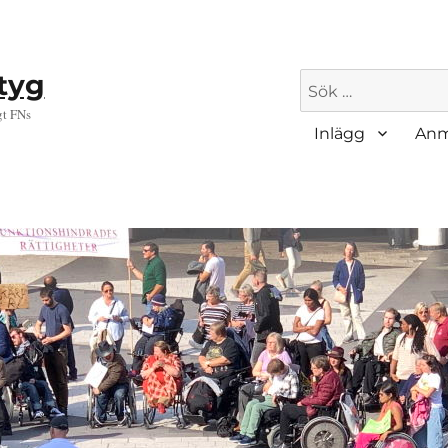
ktyg
Sök
efter:
gt FNs
Inlägg
Anm