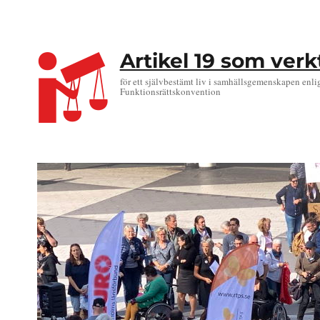
Artikel 19 som ver
för ett självbestämt liv i samhällsgemenskapen enli
Funktionsrättskonvention