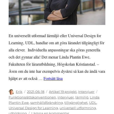
En universellt utformad lärmiljö eller Universal Design for
Learning, UDL, handlar om att göra lärandet tillgängligt för
alla elever. Individuella anpassningar ska göras generella
och det gynnar alla! Det menar Linda Plantin Ewe,
Fakulteten för lärarutbildning, Högskolan Kristianstad. –
Även om du inte har exempelvis dyslexi så kan du ändå vara
”Spirande intresse för Universa
hjälpt av att också …
Fortsätt läsa
Författare
Publicerat
Kategorier
Etiketter
Erik
2021-06-18
Artikel 19 projekt
,
Intervjuer
den
Funktionsrättskonventionen
,
intervjuer
,
lärmiljö
,
Linda
Plantin Ewe
,
samhällsförändring
,
tillgänglighet
,
UDL
,
Universal Design for Learning
,
universell utformning
,
till
utbildning
Lämna en kommentar