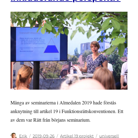
universell
utformning
Många av seminarierna i Almedalen 2019 hade förstås
anknytning till artikel 19 i Funktionsrättskonventionen. Ett
av dem var Rätt från börjans seminarium.
Författare
Publicerat
Kategorier
Etiketter
Erik
2019-09-26
Artikel 19 projekt
universell