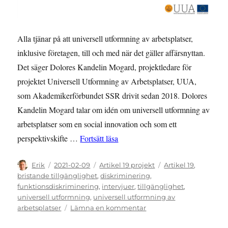
Alla tjänar på att universell utformning av arbetsplatser,
inklusive företagen, till och med när det gäller affärsnyttan.
Det säger Dolores Kandelin Mogard, projektledare för
projektet Universell Utformning av Arbetsplatser, UUA,
som Akademikerförbundet SSR drivit sedan 2018. Dolores
Kandelin Mogard talar om idén om universell utformning av
arbetsplatser som en social innovation och som ett
”Se vinsten med olikheter”
perspektivskifte …
Fortsätt läsa
Författare
Publicerat
Kategorier
Etiketter
Erik
2021-02-09
Artikel 19 projekt
Artikel 19
,
den
bristande tillgänglighet
,
diskriminering
,
funktionsdiskriminering
,
intervjuer
,
tillgänglighet
,
universell utformning
,
universell utformning av
till
arbetsplatser
Lämna en kommentar
Se