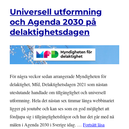
2021
Universell utformning
–
Se
och Agenda 2030 på
vinsten
delaktighetsdagen
med
tillgänglighet
för
alla
För några veckor sedan arrangerade Myndigheten för
delaktighet, Mfd, Delaktighetsdagen 2021 som nästan
uteslutande handlade om tillgänglighet och universell
utformning. Hela det nästan sex timmar långa webbinariet
ligger på youtube och kan ses som en god möjlighet att
fördjupa sig i tillgänglighetsfrågor och hur det går med nå
”Universell 
målen i Agenda 2030 i Sverige idag. …
Fortsätt läsa