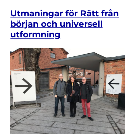
vinsten
med
Utmaningar för Rätt från
olikheter
början och universell
utformning