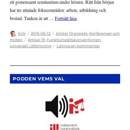
ett gemensamt seminarium under hösten. Rätt från början
har tre uttalade fokusområden: arbete, utbildning och
”Samarbete med Rätt från bö
bostad. Tanken är att …
Fortsätt läsa
Författare
Publicerat
Kategorier
Erik
2019-06-12
Artikel 19 projekt
,
Konferenser och
den
Etiketter
möten
Artikel 19
,
Funktionsrättskonventionen
,
till
universell utformning
Lämna en kommentar
Samarbete
med
Rätt
från
början
PODDEN VEMS VAL