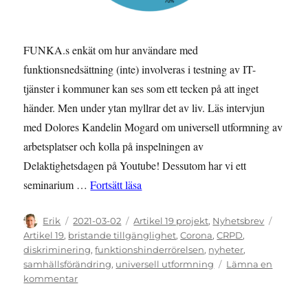
FUNKA.s enkät om hur användare med
funktionsnedsättning (inte) involveras i testning av IT-
tjänster i kommuner kan ses som ett tecken på att inget
händer. Men under ytan myllrar det av liv. Läs intervjun
med Dolores Kandelin Mogard om universell utformning av
arbetsplatser och kolla på inspelningen av
Delaktighetsdagen på Youtube! Dessutom har vi ett
”NYHETSBREV: februari 2021 – Se vin
seminarium …
Fortsätt läsa
Författare
Publicerat
Kategorier
Etikett
Erik
2021-03-02
Artikel 19 projekt
,
Nyhetsbrev
den
Artikel 19
,
bristande tillgänglighet
,
Corona
,
CRPD
,
diskriminering
,
funktionshinderrörelsen
,
nyheter
,
samhällsförändring
,
universell utformning
Lämna en
till
kommentar
NYHETSBREV:
februari