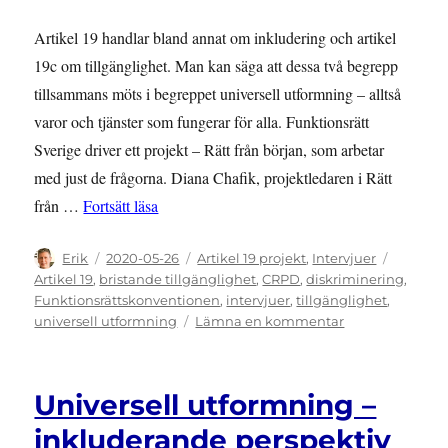
Artikel 19 handlar bland annat om inkludering och artikel
19c om tillgänglighet. Man kan säga att dessa två begrepp
tillsammans möts i begreppet universell utformning – alltså
varor och tjänster som fungerar för alla. Funktionsrätt
Sverige driver ett projekt – Rätt från början, som arbetar
med just de frågorna. Diana Chafik, projektledaren i Rätt
”Utmaningar för Rätt från början och universe
från …
Fortsätt läsa
Författare
Publicerat
Kategorier
Etikette
Erik
2020-05-26
Artikel 19 projekt
,
Intervjuer
den
Artikel 19
,
bristande tillgänglighet
,
CRPD
,
diskriminering
,
Funktionsrättskonventionen
,
intervjuer
,
tillgänglighet
,
till
universell utformning
Lämna en kommentar
Utmaningar
för
Rätt
Universell utformning –
från
början
inkluderande perspektiv
och