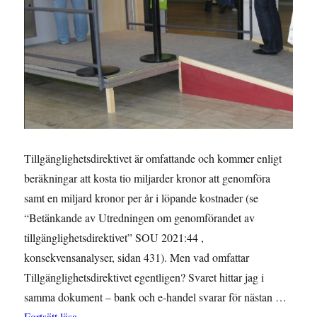
Tillgänglighetsdirektivet är omfattande och kommer enligt
beräkningar att kosta tio miljarder kronor att genomföra
samt en miljard kronor per år i löpande kostnader (se
“Betänkande av Utredningen om genomförandet av
tillgänglighetsdirektivet” SOU 2021:44 ,
konsekvensanalyser, sidan 431). Men vad omfattar
Tillgänglighetsdirektivet egentligen? Svaret hittar jag i
samma dokument – bank och e-handel svarar för nästan …
”Om tillgänglighetsdirektivet gällde från året 2001, 
Fortsätt läsa