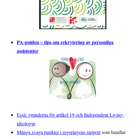
PA-guiden – tips om rekrytering av personliga
assistenter
Essä: grunderna för artikel 19 och Independent Living-
ideologin
Många svaga punkter i regeringens rapport
som handlar