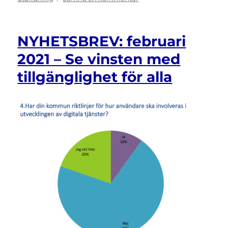
Spirande
intresse
för
NYHETSBREV: februari
Universal
Design
2021 – Se vinsten med
for
tillgänglighet för alla
Learning