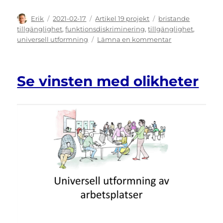
Författare
Publicerat
Kategorier
Etiketter
Erik
2021-02-17
Artikel 19 projekt
bristande
den
tillgänglighet
,
funktionsdiskriminering
,
tillgänglighet
,
till
universell utformning
Lämna en kommentar
Universell
utformning
och
Se vinsten med olikheter
Agenda
2030
på
delaktighetsda