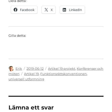
Dela detta:
Facebook
X
LinkedIn
Gilla detta:
Författare
Publicerat
Kategorier
Erik
2019-06-12
Artikel 19 projekt
,
Konferenser och
den
Etiketter
möten
Artikel 19
,
Funktionsrättskonventionen
,
universell utformning
Lämna ett svar