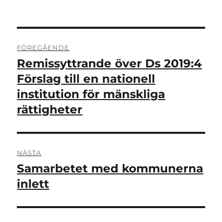
Inläggsnavigering
FÖREGÅENDE
Remissyttrande över Ds 2019:4
Föregående
inlägg:
Förslag till en nationell
institution för mänskliga
rättigheter
NÄSTA
Samarbetet med kommunerna
Nästa
inlägg:
inlett