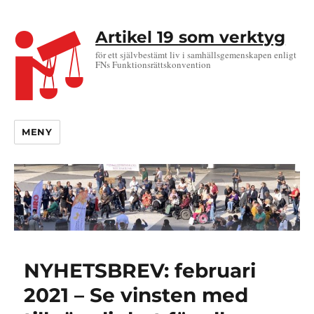
Artikel 19 som verktyg
för ett självbestämt liv i samhällsgemenskapen enligt
FNs Funktionsrättskonvention
MENY
NYHETSBREV: februari
2021 – Se vinsten med