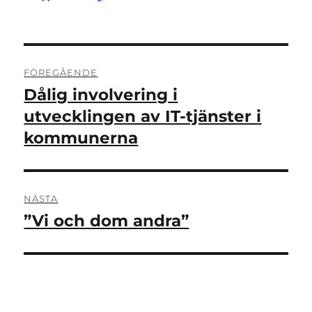
Inläggsnavigering
FÖREGÅENDE
Dålig involvering i
Föregående
inlägg:
utvecklingen av IT-tjänster i
kommunerna
NÄSTA
”Vi och dom andra”
Nästa
inlägg: