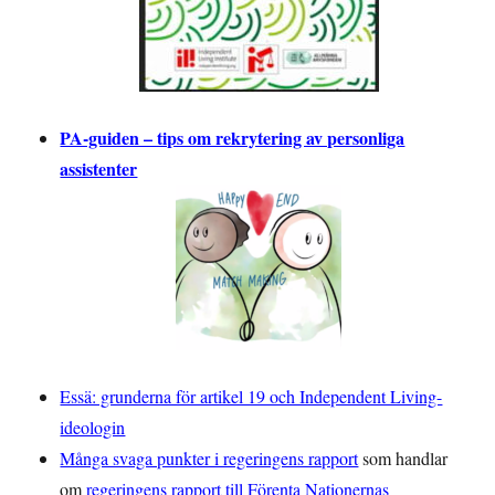
PA-guiden – tips om rekrytering av personliga
assistenter
Essä: grunderna för artikel 19 och Independent Living-
ideologin
Många svaga punkter i regeringens rapport
som handlar
om
regeringens rapport till Förenta Nationernas