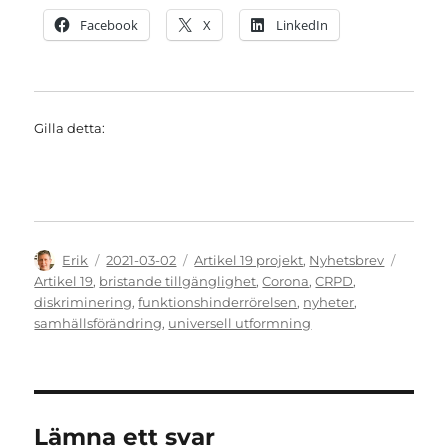
Facebook
X
LinkedIn
Gilla detta:
Författare
Publicerat
Kategorier
Etikett
Erik
2021-03-02
Artikel 19 projekt
,
Nyhetsbrev
den
Artikel 19
,
bristande tillgänglighet
,
Corona
,
CRPD
,
diskriminering
,
funktionshinderrörelsen
,
nyheter
,
samhällsförändring
,
universell utformning
Lämna ett svar