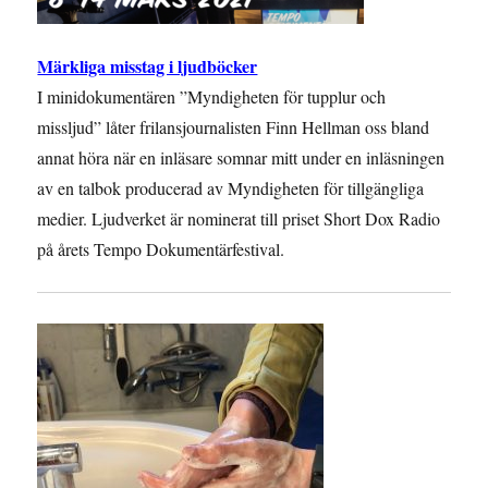
Märkliga misstag i ljudböcker
I minidokumentären ”Myndigheten för tupplur och
missljud” låter frilansjournalisten Finn Hellman oss bland
annat höra när en inläsare somnar mitt under en inläsningen
av en talbok producerad av Myndigheten för tillgängliga
medier. Ljudverket är nominerat till priset Short Dox Radio
på årets Tempo Dokumentärfestival.