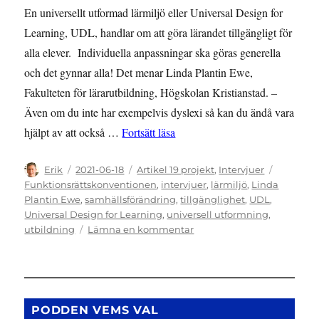
En universellt utformad lärmiljö eller Universal Design for
Learning, UDL, handlar om att göra lärandet tillgängligt för
alla elever. Individuella anpassningar ska göras generella
och det gynnar alla! Det menar Linda Plantin Ewe,
Fakulteten för lärarutbildning, Högskolan Kristianstad. –
Även om du inte har exempelvis dyslexi så kan du ändå vara
”Spirande intresse för Universa
hjälpt av att också …
Fortsätt läsa
Författare
Publicerat
Kategorier
Etiketter
Erik
2021-06-18
Artikel 19 projekt
,
Intervjuer
den
Funktionsrättskonventionen
,
intervjuer
,
lärmiljö
,
Linda
Plantin Ewe
,
samhällsförändring
,
tillgänglighet
,
UDL
,
Universal Design for Learning
,
universell utformning
,
till
utbildning
Lämna en kommentar
Spirande
intresse
för
Universal
Design
PODDEN VEMS VAL
for