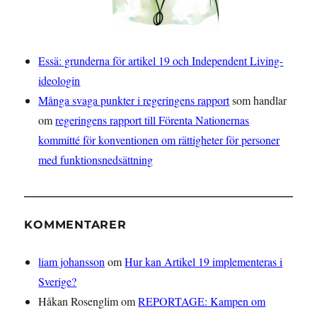
Essä: grunderna för artikel 19 och Independent Living-
ideologin
Många svaga punkter i regeringens rapport
som handlar
om
regeringens rapport till Förenta Nationernas
kommitté för konventionen om rättigheter för personer
med funktionsnedsättning
KOMMENTARER
liam johansson
om
Hur kan Artikel 19 implementeras i
Sverige?
Håkan Rosenglim
om
REPORTAGE: Kampen om