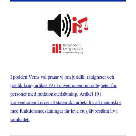
Learning
I podden Vems val pratar vi om juridik, rättigheter och
politik kring artikel 19 i konventionen om rättigheter för
personer med funktionsnedsättning. Artikel 19 i
konventionen kräver att staten ska arbeta för att människor
med funktionsnedsättningar får leva ett självbestämt liv i
samhället.