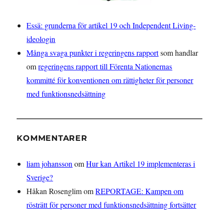
Essä: grunderna för artikel 19 och Independent Living-
ideologin
Många svaga punkter i regeringens rapport
som handlar
om
regeringens rapport till Förenta Nationernas
kommitté för konventionen om rättigheter för personer
med funktionsnedsättning
KOMMENTARER
liam johansson
om
Hur kan Artikel 19 implementeras i
Sverige?
Håkan Rosenglim
om
REPORTAGE: Kampen om
rösträtt för personer med funktionsnedsättning fortsätter