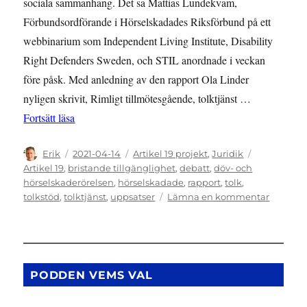
sociala sammanhang. Det sa Mattias Lundekvam,
Förbundsordförande i Hörselskadades Riksförbund på ett
webbinarium som Independent Living Institute, Disability
Right Defenders Sweden, och STIL anordnade i veckan
före påsk. Med anledning av den rapport Ola Linder
nyligen skrivit, Rimligt tillmötesgående, tolktjänst …
”Många och stora problem med tolktjänsten”
Fortsätt läsa
Författare
Publicerat
Kategorier
Etiketter
Erik
2021-04-14
Artikel 19 projekt
,
Juridik
den
Artikel 19
,
bristande tillgänglighet
,
debatt
,
döv- och
hörselskaderörelsen
,
hörselskadade
,
rapport
,
tolk
,
till
tolkstöd
,
tolktjänst
,
uppsatser
Lämna en kommentar
Många
och
stora
proble
med
PODDEN VEMS VAL
tolktjän