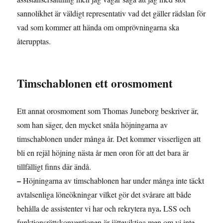
sannolikhet är väldigt representativ vad det gäller rädslan för
vad som kommer att hända om omprövningarna ska
återupptas.
Timschablonen ett orosmoment
Ett annat orosmoment som Thomas Juneborg beskriver är,
som han säger, den mycket snåla höjningarna av
timschablonen under många år. Det kommer visserligen att
bli en rejäl höjning nästa år men oron för att det bara är
tillfälligt finns där ändå.
–
Höjningarna av timschablonen har under många inte täckt
avtalsenliga löneökningar vilket gör det svårare att både
.
behålla de assistenter vi har och rekrytera nya
LSS och
funktionsrättskonventionen är jätteviktiga men om vi inte