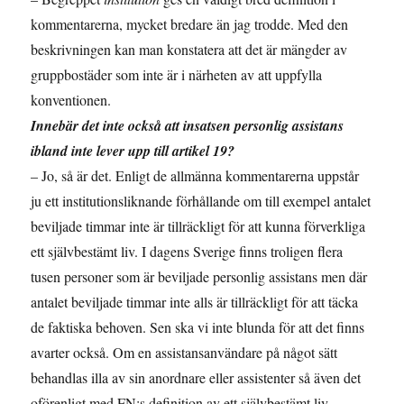
kommentarerna, mycket bredare än jag trodde. Med den
beskrivningen kan man konstatera att det är mängder av
gruppbostäder som inte är i närheten av att uppfylla
konventionen.
Innebär det inte också att insatsen personlig assistans
ibland inte lever upp till artikel 19?
– Jo, så är det. Enligt de allmänna kommentarerna uppstår
ju ett institutionsliknande förhållande om till exempel antalet
beviljade timmar inte är tillräckligt för att kunna förverkliga
ett självbestämt liv. I dagens Sverige finns troligen flera
tusen personer som är beviljade personlig assistans men där
antalet beviljade timmar inte alls är tillräckligt för att täcka
de faktiska behoven. Sen ska vi inte blunda för att det finns
avarter också. Om en assistansanvändare på något sätt
behandlas illa av sin anordnare eller assistenter så även det
oförenligt med FN:s definition av ett självbestämt liv.