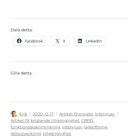
Dela detta:
Facebook
X
LinkedIn
Gilla detta:
Författare
Publicerat
Kategorier
Etiketter
Erik
2020-12-17
Artikel 19 projekt
,
Intervjuer
den
Artikel 19
,
bristande tillgänglighet
,
CRPD
,
funktionsdiskriminering
,
intervjuer
,
lagstiftning
,
rättsutveckling
,
tillgänglighet