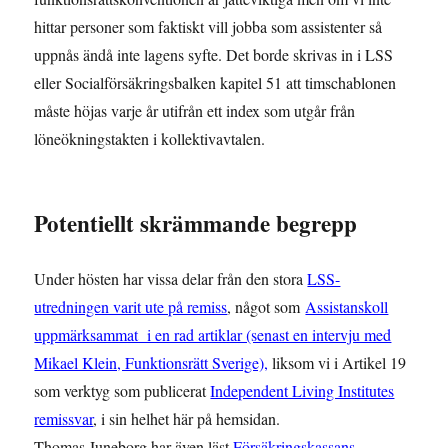
hittar personer som faktiskt vill jobba som assistenter så
uppnås ändå inte lagens syfte. Det borde skrivas in i LSS
eller Socialförsäkringsbalken kapitel 51 att timschablonen
måste höjas varje år utifrån ett index som utgår från
löneökningstakten i kollektivavtalen.
Potentiellt skrämmande begrepp
Under hösten har vissa delar från den stora
LSS-
utredningen varit ute på remiss
, något som
Assistanskoll
uppmärksammat i en rad artiklar (senast en intervju med
Mikael Klein, Funktionsrätt Sverige),
liksom vi i Artikel 19
som verktyg som publicerat
Independent Living Institutes
remissvar
, i sin helhet här på hemsidan.
Thomas Juneborg har även läst
Försäkringskassans