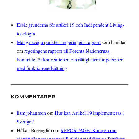
Essä: grunderna för artikel 19 och Independent Living-
ideologin
Många svaga punkter i regeringens rapport
som handlar
om
regeringens rapport till Förenta Nationernas
kommitté för konventionen om rättigheter för personer
med funktionsnedsättning
KOMMENTARER
liam johansson
om
Hur kan Artikel 19 implementeras i
Sverige?
Håkan Rosenglim
om
REPORTAGE: Kampen om
rösträtt för personer med funktionsnedsättning fortsätter