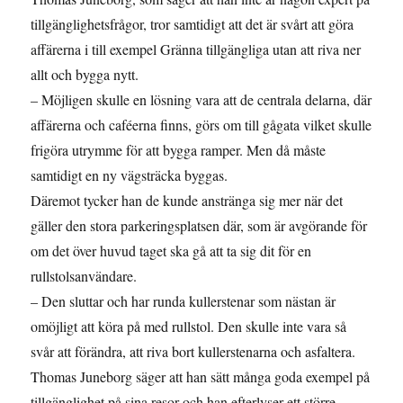
tillgänglighetsfrågor, tror samtidigt att det är svårt att göra
affärerna i till exempel Gränna tillgängliga utan att riva ner
allt och bygga nytt.
– Möjligen skulle en lösning vara att de centrala delarna, där
affärerna och caféerna finns, görs om till gågata vilket skulle
frigöra utrymme för att bygga ramper. Men då måste
samtidigt en ny vägsträcka byggas.
Däremot tycker han de kunde anstränga sig mer när det
gäller den stora parkeringsplatsen där, som är avgörande för
om det över huvud taget ska gå att ta sig dit för en
rullstolsanvändare.
– Den sluttar och har runda kullerstenar som nästan är
omöjligt att köra på med rullstol. Den skulle inte vara så
svår att förändra, att riva bort kullerstenarna och asfaltera.
Thomas Juneborg säger att han sätt många goda exempel på
tillgänglighet på sina resor och han efterlyser ett större