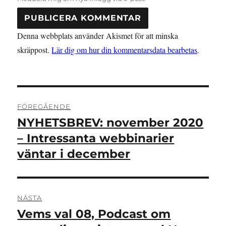
Denna webbplats använder Akismet för att minska
skräppost.
Lär dig om hur din kommentarsdata bearbetas
.
Inläggsnavigering
FÖREGÅENDE
NYHETSBREV: november 2020
Föregående
inlägg:
– Intressanta webbinarier
väntar i december
NÄSTA
Vems val 08, Podcast om
Nästa