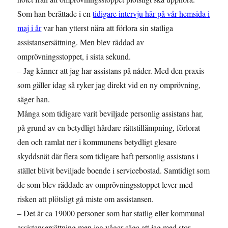
Som han berättade i en
tidigare intervju här på vår hemsida i
maj i år
var han ytterst nära att förlora sin statliga
assistansersättning. Men blev räddad av
omprövningsstoppet, i sista sekund.
– Jag känner att jag har assistans på nåder. Med den praxis
som gäller idag så ryker jag direkt vid en ny omprövning,
säger han.
Många som tidigare varit beviljade personlig assistans har,
på grund av en betydligt hårdare rättstillämpning, förlorat
den och ramlat ner i kommunens betydligt glesare
skyddsnät där flera som tidigare haft personlig assistans i
stället blivit beviljade boende i servicebostad. Samtidigt som
de som blev räddade av omprövningsstoppet lever med
risken att plötsligt gå miste om assistansen.
– Det är ca 19000 personer som har statlig eller kommunal
assistansersättning men jag vågar säga att jag med stor