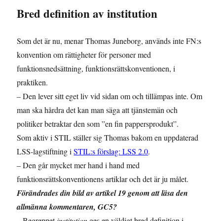
Bred definition av institution
Som det är nu, menar Thomas Juneborg, används inte FN:s
konvention om rättigheter för personer med
funktionsnedsättning, funktionsrättskonventionen, i
praktiken.
– Den lever sitt eget liv vid sidan om och tillämpas inte. Om
man ska hårdra det kan man säga att tjänstemän och
politiker betraktar den som ”en fin pappersprodukt”.
Som aktiv i STIL ställer sig Thomas bakom en uppdaterad
LSS-lagstiftning i
STIL:s förslag: LSS 2.0
.
– Den går mycket mer hand i hand med
funktionsrättskonventionens artiklar och det är ju målet.
Förändrades din bild av artikel 19 genom att läsa den
allmänna kommentaren, GC5?
– Begreppet
institution
ges en väldigt bred definition i