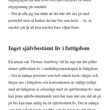
engagemang på området.
– Det är ofta jag har tänkt att det inte alls ska gå med
permobil men så funkar det hur bra som helst… Ja, så
mycket går ju att lösa mycket bara viljan finns.
Inget självbestämt liv i fattigdom
En annan sak Thomas Juneborg vill ha sagt när det gäller
ämnet själbestämt liv i samhällsgemenskapen är fattigdom.
– Det är många personer som helt enkelt trycks längre och
längre ner i fattigdom och konventionen är väldigt tydligt
med att fattigdom är oförenligt med ett självbestämt liv; man
kan prata självbestämmande men har man inte ens råd att gå
på bio kan man aldrig ha ett självbestämt liv. Det är många
som helt enkelt inte kan jobba och de måste ha rätt till en