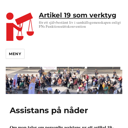
Artikel 19 som verktyg
för ett självbestämt liv i samhällsgemenskapen enligt
FNs Funktionsrättskonvention
MENY
Assistans på nåder
Om man talar om personlig assistans
ur ett
artikel 19
–