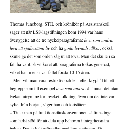
Thomas Juneborg, STIL och krönikör på Assistanskoll,
säger att när LSS-lagstiftningen kom 1994 var hans
övertygelse att de tre nyckelparagraferna:
leva som andra,
leva ett själbestämt liv
och ha
goda levnadsvillkor
, också
skulle ge det som orden såg ut att lova. Men det skulle i så
fall ha varit på villkoret att paragraferna tolkas generöst,
vilket han menar var fallet första 10-15 åren.
– Men vill man vara restriktiv och leta efter kryphål till ett
begrepp som till exempel
leva som andra
så lämnar det utan
tvekan utrymme för mycket tolkning, även om det inte var
syftet från början, säger han och fortsätter:
– Tittar man på funktionsrättskonventionen så finns inget
som helst stöd för att dela upp behoven i integritetsnära
behov. Det är helt oförenligt med konventionen. Så