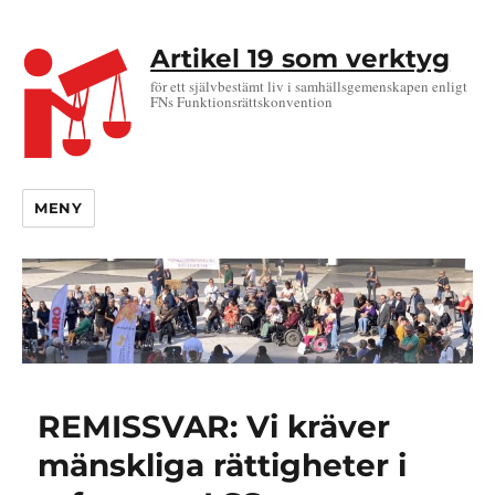
Artikel 19 som verktyg
för ett självbestämt liv i samhällsgemenskapen enligt
FNs Funktionsrättskonvention
MENY
REMISSVAR: Vi kräver
mänskliga rättigheter i