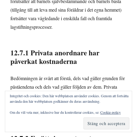
förutsätter att barnets självbestämmande och barnets bästa
(tillgång till att leva med sina föräldrar i det egna hemmet)
fortsätter vara vägledande i enskilda fall och framtida
lagstiftningsprocesser.
12.7.1 Privata anordnare har
påverkat kostnaderna
Bedömningen är svårt att förstå, dels vad gäller grunden för
påståendena och dels vad gäller följden av dem. Privata
anordnare framställs negativt, vilket vi vänder oss mot.
Integritet och cookies: Den här webbplatsen använder cookies. Genom att fortsätta
använda den här webbplatsen godkänner du deras användning.
Eftersom det inte följer något förslag lämnar vi uttalandena
utan ytterligare kommentar.
Om du vill veta mer, inklusive hur du kontrollerar cookies, se:
Cookie-policy