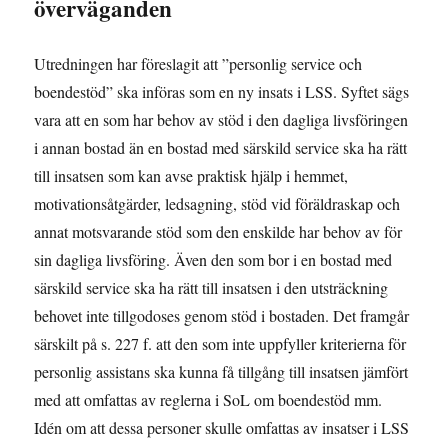
överväganden
Utredningen har föreslagit att ”personlig service och
boendestöd” ska införas som en ny insats i LSS. Syftet sägs
vara att en som har behov av stöd i den dagliga livsföringen
i annan bostad än en bostad med särskild service ska ha rätt
till insatsen som kan avse praktisk hjälp i hemmet,
motivationsåtgärder, ledsagning, stöd vid föräldraskap och
annat motsvarande stöd som den enskilde har behov av för
sin dagliga livsföring. Även den som bor i en bostad med
särskild service ska ha rätt till insatsen i den utsträckning
behovet inte tillgodoses genom stöd i bostaden. Det framgår
särskilt på s. 227 f. att den som inte uppfyller kriterierna för
personlig assistans ska kunna få tillgång till insatsen jämfört
med att omfattas av reglerna i SoL om boendestöd mm.
Idén om att dessa personer skulle omfattas av insatser i LSS