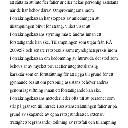
att sätta så att inte fler faller ur eller nekas personlig assistans
när de har behov därav. Omprövningarna inom
Försäkringskassan har stoppats av anledningen att
tillämpningen blivit för sträng, vilket visar att
Försäkringskassans styrning måste ändras innan ett
förstatligande kan ske. Tillämpningen som utgår från RÅ
2009:57 och senare rättspraxis samt myndighetspraxis inom
Försäkringskassan om bedömning av huruvida det stöd som
behövs är av mycket privat eller integritetskänslig
karaktär som en förutsättning för att ligga till grund för ett
gynnande beslut om personlig assistans behöver ändras
genom lagstiftning innan ett förstatligande kan ske.
Försäkringskassans metoder leder ofta till att personer som
står på gränsen till inträde i assistansersättningen faller ur på
grund av skapande av egna rättsgrundsatser, extensiv
(rättighetsbegränsande) tolkning av rättsfall och tillämpning