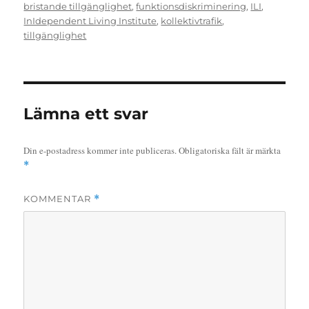
den
bristande tillgänglighet
,
funktionsdiskriminering
,
ILI
,
InIdependent Living Institute
,
kollektivtrafik
,
tillgänglighet
Lämna ett svar
Din e-postadress kommer inte publiceras.
Obligatoriska fält är märkta
*
KOMMENTAR
*