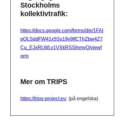
Stockholms
kollektivtrafik:
https://docs.google.com/forms/d/e/1FAI
pQLSddFW41x5Ss19v9lfCThZbw4Z7
Cu_EJxRLWLy1VXkRSSInmvQ/viewf
orm
Mer om TRIPS
https://trips-project.eu
(på engelska)