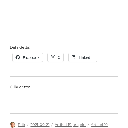
Dela detta:
Facebook
X
LinkedIn
Gilla detta:
Författare
Publicerat
Kategorier
Etiketter
Erik
2021-09-21
Artikel 19 projekt
Artikel 19
,