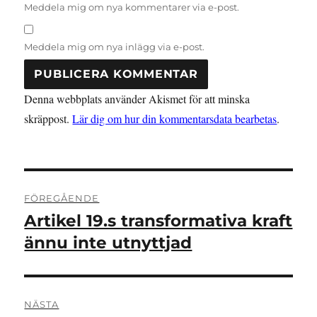
Meddela mig om nya kommentarer via e-post.
Meddela mig om nya inlägg via e-post.
Denna webbplats använder Akismet för att minska
skräppost.
Lär dig om hur din kommentarsdata bearbetas
.
Inläggsnavigering
FÖREGÅENDE
Artikel 19.s transformativa kraft
Föregående
inlägg:
ännu inte utnyttjad
NÄSTA