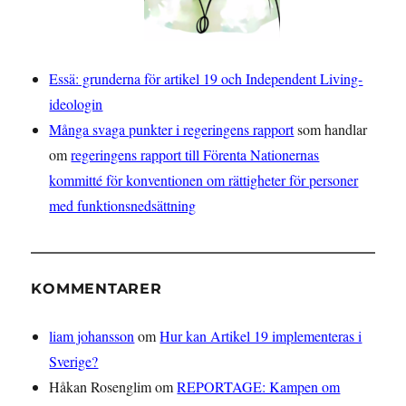
Essä: grunderna för artikel 19 och Independent Living-
ideologin
Många svaga punkter i regeringens rapport
som handlar
om
regeringens rapport till Förenta Nationernas
kommitté för konventionen om rättigheter för personer
med funktionsnedsättning
KOMMENTARER
liam johansson
om
Hur kan Artikel 19 implementeras i
Sverige?
Håkan Rosenglim
om
REPORTAGE: Kampen om