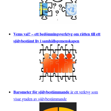
Vems val? – ett bedömningsverktyg om rätten till ett
självbestämt liv i samhällsgemenskapen
Barometer för självbestämmande
är ett verktyg som
visar graden av självbestämmande