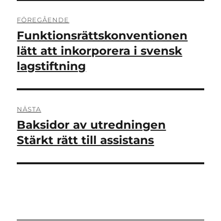
Inläggsnavigering
FÖREGÅENDE
Funktionsrättskonventionen
Föregående
inlägg:
lätt att inkorporera i svensk
lagstiftning
NÄSTA
Baksidor av utredningen
Nästa
inlägg:
Stärkt rätt till assistans