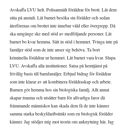
Avskaffa LVU helt. Polisanmält föräldrar för brott. Låt dem
sitta på anstalt. Låt barnet besöka sin förälder och sedan
återförenas om brottet inte innebar våld eller övergrepp. Då
ska umgänge ske med stöd av medföljande personer. Låt
barnet bo kvar hemma. Sätt in stöd i hemmet. Tvinga inte på
familjer stöd som de inte anser sig behöva. Ta bort
kriminella föräldrar ur hemmet. Låt barnet vara kvar. Slupa
LVU. Avskaffa alla institutioner. Satsa på hemtjänst på
frivillig basis till barnfamiljer. Erbjud bidrag för föräldrar
som inte klarar av att kombinera föräldraskap och arbete.
Barnen gör hemma hos sin biologiska familj. Allt annat
skapar trauma och utsätter barn för allvarliga faror då
främmande människor kan skada dem få de inte känner
samma starka beskyfdaribstinkt som en biologisk förälder
känner. Jag stödjer mig mot teorin om anknytning här. Jag