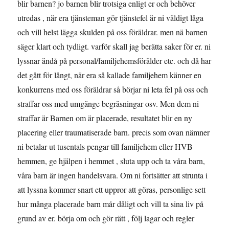
blir barnen? jo barnen blir trotsiga enligt er och behöver
utredas , när era tjänsteman gör tjänstefel är ni väldigt låga
och vill helst lägga skulden på oss föräldrar. men nä barnen
säger klart och tydligt. varför skall jag berätta saker för er. ni
lyssnar ändå på personal/familjehemsförälder etc. och då har
det gått för långt, när era så kallade familjehem känner en
konkurrens med oss föräldrar så börjar ni leta fel på oss och
straffar oss med umgänge begräsningar osv. Men dem ni
straffar är Barnen om är placerade, resultatet blir en ny
placering eller traumatiserade barn. precis som ovan nämner
ni betalar ut tusentals pengar till familjehem eller HVB
hemmen, ge hjälpen i hemmet , sluta upp och ta våra barn,
våra barn är ingen handelsvara. Om ni fortsätter att strunta i
att lyssna kommer snart ett uppror att göras, personlige sett
hur många placerade barn mår dåligt och vill ta sina liv på
grund av er. börja om och gör rätt , följ lagar och regler