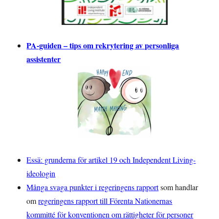
PA-guiden – tips om rekrytering av personliga
assistenter
Essä: grunderna för artikel 19 och Independent Living-
ideologin
Många svaga punkter i regeringens rapport
som handlar
om
regeringens rapport till Förenta Nationernas
kommitté för konventionen om rättigheter för personer