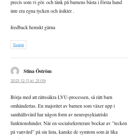
precis som vi gör. och tänk på barnens bästa i första hand
inte era egna tycken och åsikter .
feedback hemskt gärna
Svara
Stina Öström
skriver:
2021-12-11 kl. 21:09
Börja med att rättssäkra LVU-processen, så rätt barn
omhändertas. En majoritet av barnen som växer upp i
samhällsvård har någon form av neuropsykiatriskt
funktionshinder. När en socialsekreterare bockar av ”tecken
på vanvård” på sin lista, kanske de symtom som är lika