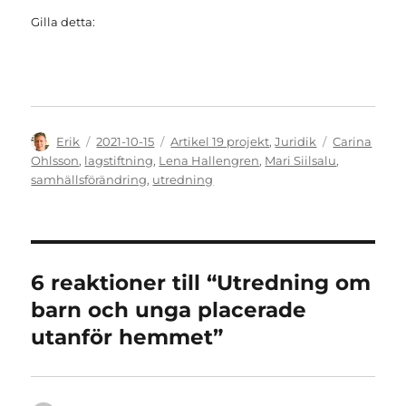
Gilla detta:
Författare
Publicerat
Kategorier
Etiketter
Erik
2021-10-15
Artikel 19 projekt
,
Juridik
Carina
den
Ohlsson
,
lagstiftning
,
Lena Hallengren
,
Mari Siilsalu
,
samhällsförändring
,
utredning
6 reaktioner till “Utredning om
barn och unga placerade
utanför hemmet”