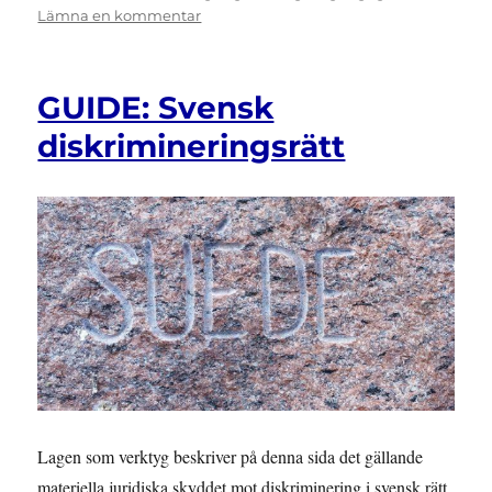
till
Lämna en kommentar
GUIDE:
Krav
på
GUIDE: Svensk
tillgänglighet
i
diskrimineringsrätt
några
olika
lagar
och
författningar
Lagen som verktyg beskriver på denna sida det gällande
materiella juridiska skyddet mot diskriminering i svensk rätt.