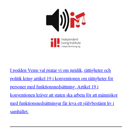
anmäla?
I podden Vems val pratar vi om juridik, rättigheter och
politik kring artikel 19 i konventionen om rättigheter för
personer med funktionsnedsättning. Artikel 19 i
konventionen kräver att staten ska arbeta för att människor
med funktionsnedsättningar får leva ett självbestämt liv i
samhället.