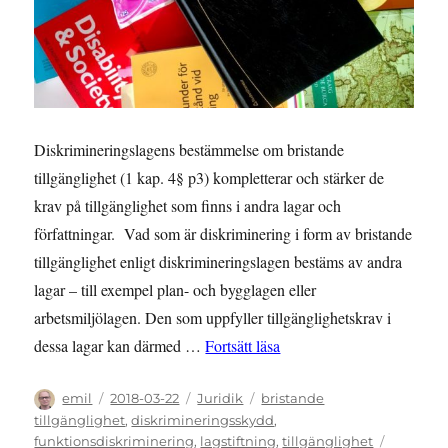
Diskrimineringslagens bestämmelse om bristande
tillgänglighet (1 kap. 4§ p3) kompletterar och stärker de
krav på tillgänglighet som finns i andra lagar och
författningar. Vad som är diskriminering i form av bristande
tillgänglighet enligt diskrimineringslagen bestäms av andra
lagar – till exempel plan- och bygglagen eller
arbetsmiljölagen. Den som uppfyller tillgänglighetskrav i
”GUIDE: Krav på tillgängli
dessa lagar kan därmed …
Fortsätt läsa
Författare
Publicerat
Kategorier
Etiketter
emil
2018-03-22
Juridik
bristande
den
tillgänglighet
,
diskrimineringsskydd
,
funktionsdiskriminering
,
lagstiftning
,
tillgänglighet