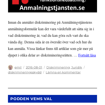
Innan du anmäler diskriminering på Anmälningstjänstens
anmälningsformulär kan det vara värdefullt att sätta sig in i
vad diskriminering är, vad du kan göra och vart du ska
vända dig. Denna sida är en översikt över vad och hur du
kan anmäla. Vissa länkar finns till artiklar som går mer på
”ANM
djupet i olika delar av diskrimineringsrätten. …
Fortsätt läsa
Författare
Publicerat
Kategorier
Etiketter
emil
2016-08-01
Diskriminering
,
Juridik
den
till
diskrimineringsskydd
Lämna en kommentar
ANMÄLNINGSS
Vad
och
hur
ska
PODDEN VEMS VAL
jag