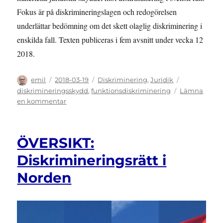
Fokus är på diskrimineringslagen och redogörelsen
underlättar bedömning om det skett olaglig diskriminering i
enskilda fall. Texten publiceras i fem avsnitt under vecka 12
2018.
Författare
Publicerat
Kategorier
Etiketter
emil
2018-03-19
Diskriminering
,
Juridik
den
diskrimineringsskydd
,
funktionsdiskriminering
Lämna
till
en kommentar
GUIDE:
Svensk
diskrimineringsrätt
ÖVERSIKT:
Diskrimineringsrätt i
Norden