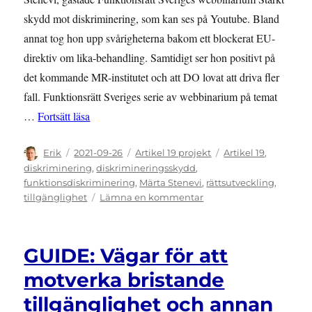
skydd mot diskriminering, som kan ses på Youtube. Bland
annat tog hon upp svårigheterna bakom ett blockerat EU-
direktiv om lika-behandling. Samtidigt ser hon positivt på
det kommande MR-institutet och att DO lovat att driva fler
fall. Funktionsrätt Sveriges serie av webbinarium på temat
”Stärkt skydd mot diskriminering”
…
Fortsätt läsa
Författare
Publicerat
Kategorier
Etiketter
Erik
2021-09-26
Artikel 19 projekt
Artikel 19
,
den
diskriminering
,
diskrimineringsskydd
,
funktionsdiskriminering
,
Märta Stenevi
,
rättsutveckling
,
till
tillgänglighet
Lämna en kommentar
Stärkt
skydd
mot
GUIDE: Vägar för att
diskriminering
motverka bristande
tillgänglighet och annan