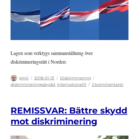
Lagen som verktygs sammanställning över
diskrimineringsrätt i Norden:
Författare
Publicerat
Kategorier
Etiketter
emil
2018-01-31
Diskriminering
den
till
diskrimineringsskydd
,
internationellt
2 kommentarer
ÖVERSI
Diskrim
i
REMISSVAR: Bättre skydd
Norden
mot diskriminering