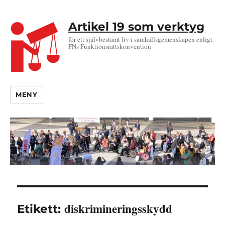
Artikel 19 som verktyg
för ett självbestämt liv i samhällsgemenskapen enligt
FNs Funktionsrättskonvention
MENY
diskrimineringsskydd
Etikett: