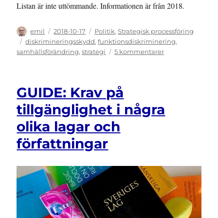
Listan är inte uttömmande. Informationen är från 2018.
Författare
Publicerat
Kategorier
emil
2018-10-17
Politik
,
Strategisk processföring
den
Etiketter
diskrimineringsskydd
,
funktionsdiskriminering
,
till
samhällsförändring
,
strategi
5 kommentarer
GUIDE:
Vägar
för
GUIDE: Krav på
att
motverka
tillgänglighet i några
bristande
olika lagar och
tillgänglighet
och
författningar
annan
diskriminering