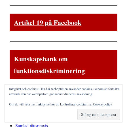
Artikel 19 på Facebook
Kunskapsbank om
funktionsdiskriminering
Bristande tillgänglighet
Integritet och cookies: Den här webbplatsen använder cookies. Genom att fortsätta
Diskrimineringsskydd
använda den här webbplatsen godkänner du deras användning.
Domar och förlikningar
Om du vill veta mer, inklusive hur du kontrollerar cookies, se:
Cookie-policy
Internationell rätt
Rättsnyheter 2016-2018
Samlad rättspraxis