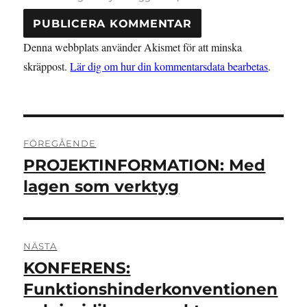
Denna webbplats använder Akismet för att minska
skräppost.
Lär dig om hur din kommentarsdata bearbetas
.
Inläggsnavigering
FÖREGÅENDE
PROJEKTINFORMATION: Med
Föregående
inlägg:
lagen som verktyg
NÄSTA
KONFERENS:
Nästa
inlägg:
Funktionshinderkonventionen