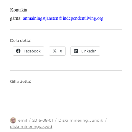
Kontakta
gärna:
anmalningstjansten@independentliving.org
.
Dela detta:
Facebook
X
LinkedIn
Gilla detta:
Författare
Publicerat
Kategorier
Etiketter
emil
2016-08-01
Diskriminering
,
Juridik
den
diskrimineringsskydd