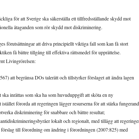
ckliga för att Sverige ska säkerställa ett tillfredsställande skydd mot
ationella åtaganden som rör skydd mot diskriminering.
es förutsättningar att driva principiellt viktiga fall som kan få stort
iken få bättre tillgång till effektiva rättsmedel för upprättelse.
nt Livingrörelsen:
567) att begränsa DOs talerätt och tillstyrker förslaget att ändra lagen
et ska inrättas som ska ha som huvuduppgift att sköta en ny
stället förorda att regeringen lägger resurserna för att stärka fungeran
otverka diskriminering för snabbare och bättre resultat;
 antidiskrimineringsbyråer lokalt och regionalt, med tillägg att regeringe
tt förslag till förordning om ändring i förordningen (2007:825) med