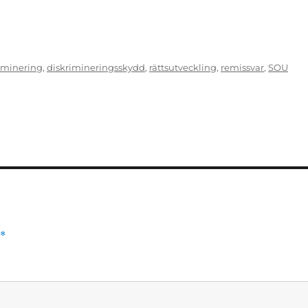
iminering
,
diskrimineringsskydd
,
rättsutveckling
,
remissvar
,
SOU
*