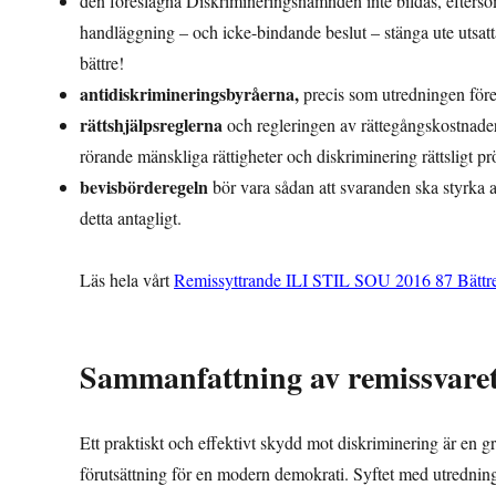
den föreslagna Diskrimineringsnämnden inte bildas, eftersom
handläggning – och icke-bindande beslut – stänga ute utsat
bättre!
antidiskrimineringsbyråerna,
precis som utredningen föresl
rättshjälpsreglerna
och regleringen av rättegångskostnader 
rörande mänskliga rättigheter och diskriminering rättsligt p
bevisbörderegeln
bör vara sådan att svaranden ska styrka at
detta antagligt.
Läs hela vårt
Remissyttrande ILI STIL SOU 2016 87 Bättre
Sammanfattning av remissvare
Ett praktiskt och effektivt skydd mot diskriminering är en
förutsättning för en modern demokrati. Syftet med utredninge