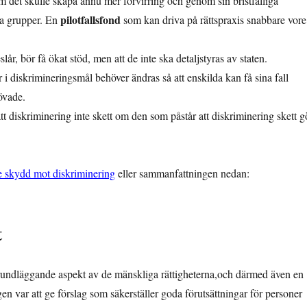
 det skulle skapa ännu mer förvirring och genom sin bristfälliga
pilotfallsfond
ta grupper. En
som kan driva på rättspraxis snabbare vore
år, bör få ökat stöd, men att de inte ska detaljstyras av staten.
i diskrimineringsmål behöver ändras så att enskilda kan få sina fall
rövade.
t diskriminering inte skett om den som påstår att diskriminering skett g
 skydd mot diskriminering
eller sammanfattningen nedan:
t
 grundläggande aspekt av de mänskliga rättigheterna,och därmed även en
n var att ge förslag som säkerställer goda förutsättningar för personer