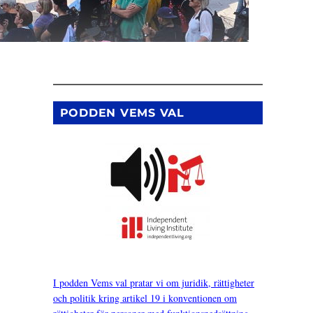
PODDEN VEMS VAL
I podden Vems val pratar vi om juridik, rättigheter
och politik kring artikel 19 i konventionen om