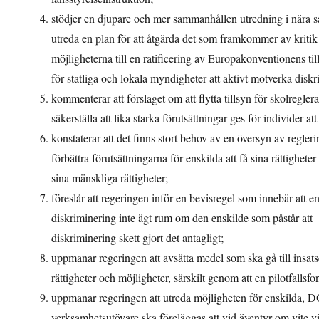
stödjer en djupare och mer sammanhållen utredning i nära s
utreda en plan för att åtgärda det som framkommer av kritik
möjligheterna till en ratificering av Europakonventionens til
för statliga och lokala myndigheter att aktivt motverka diskr
kommenterar att förslaget om att flytta tillsyn för skolregler
säkerställa att lika starka förutsättningar ges för individer 
konstaterar att det finns stort behov av en översyn av regler
förbättra förutsättningarna för enskilda att få sina rättighet
sina mänskliga rättigheter;
föreslår att regeringen inför en bevisregel som innebär att e
diskriminering inte ägt rum om den enskilde som påstår att
diskriminering skett gjort det antagligt;
uppmanar regeringen att avsätta medel som ska gå till insats
rättigheter och möjligheter, särskilt genom att en pilotfallsf
uppmanar regeringen att utreda möjligheten för enskilda, DO o
verksamhetsutövare ska föreläggas att vid äventyr om vite vidta