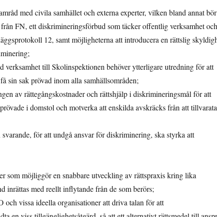
amråd med civila samhället och externa experter, vilken bland annat bör
 från FN, ett diskrimineringsförbud som täcker offentlig verksamhet oc
läggsprotokoll 12, samt möjligheterna att introducera en rättslig skyldig
iminering;
ad verksamhet till Skolinspektionen behöver ytterligare utredning för att
att få sin sak prövad inom alla samhällsområden;
ingen av rättegångskostnader och rättshjälp i diskrimineringsmål för att
er prövade i domstol och motverka att enskilda avskräcks från att tillvarata
n svarande, för att undgå ansvar för diskriminering, ska styrka att
er som möjliggör en snabbare utveckling av rättspraxis kring lika
ond inrättas med reellt inflytande från de som berörs;
ch vissa ideella organisationer att driva talan för att
 en viss tillgänglighetsåtgärd, så att ett alternativt rättsmedel till ansp