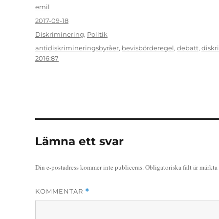
Författare
emil
Publicerat
2017-09-18
den
Kategorier
Diskriminering
,
Politik
Etiketter
antidiskrimineringsbyråer
,
bevisbörderegel
,
debatt
,
diskr
2016:87
Lämna ett svar
Din e-postadress kommer inte publiceras.
Obligatoriska fält är märkta
KOMMENTAR
*