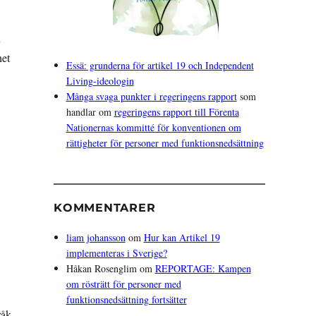
h
het
Essä: grunderna för artikel 19 och Independent
Living-ideologin
Många svaga punkter i regeringens rapport
som
handlar om
regeringens rapport till Förenta
Nationernas kommitté för konventionen om
rättigheter för personer med funktionsnedsättning
KOMMENTARER
liam johansson
om
Hur kan Artikel 19
implementeras i Sverige?
Håkan Rosenglim
om
REPORTAGE: Kampen
om rösträtt för personer med
funktionsnedsättning fortsätter
råk