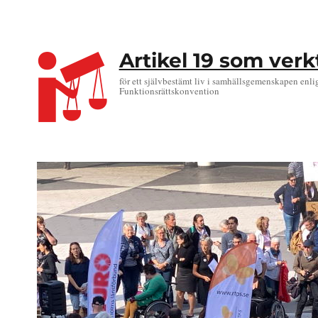
Artikel 19 som ver
för ett självbestämt liv i samhällsgemenskapen enli
Funktionsrättskonvention