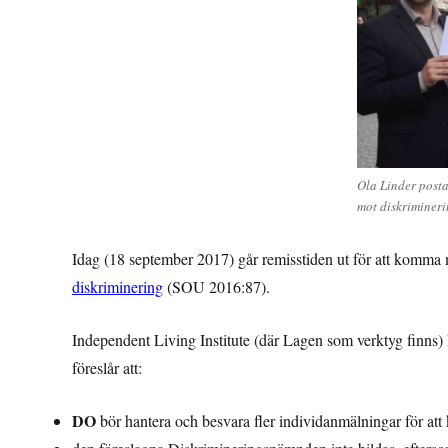
Ola Linder posta
mot diskriminer
Idag (18 september 2017) går remisstiden ut för att komm
diskriminering
(SOU 2016:87).
Independent Living Institute (där Lagen som verktyg finns)
föreslår att:
DO
bör hantera och besvara fler individanmälningar för att 