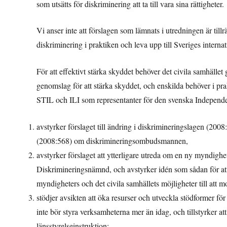
som utsätts för diskriminering att ta till vara sina rättigheter.
Vi anser inte att förslagen som lämnats i utredningen är tillrä
diskriminering i praktiken och leva upp till Sveriges intern
För att effektivt stärka skyddet behöver det civila samhället g
genomslag för att stärka skyddet, och enskilda behöver i prakt
STIL och ILI som representanter för den svenska Independe
avstyrker förslaget till ändring i diskrimineringslagen (2008:
(2008:568) om diskrimineringsombudsmannen,
avstyrker förslaget att ytterligare utreda om en ny myndigh
Diskrimineringsnämnd, och avstyrker idén som sådan för att i
myndigheters och det civila samhällets möjligheter till att m
stödjer avsikten att öka resurser och utveckla stödformer för
inte bör styra verksamheterna mer än idag, och tillstyrker a
länsstyrelseinstruktion;