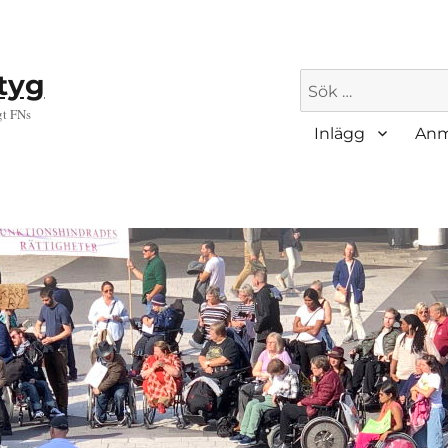
ktyg
Sök
efter:
gt FNs
Inlägg
Anm