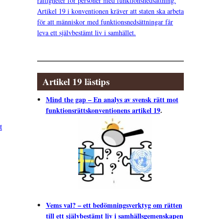
rättigheter för personer med funktionsnedsättning.
Artikel 19 i konventionen kräver att staten ska arbeta
för att människor med funktionsnedsättningar får
leva ett självbestämt liv i samhället.
Artikel 19 lästips
Mind the gap – En analys av svensk rätt mot
funktionsrättskonventionens artikel 19
.
t
Vems val? – ett bedömningsverktyg om rätten
till ett självbestämt liv i samhällsgemenskapen