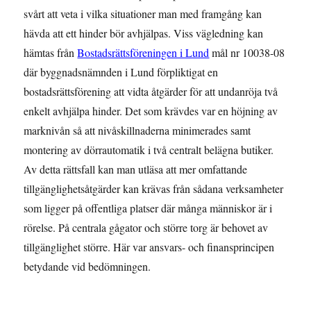
svårt att veta i vilka situationer man med framgång kan
hävda att ett hinder bör avhjälpas. Viss vägledning kan
hämtas från
Bostadsrättsföreningen i Lund
mål nr 10038-08
där byggnadsnämnden i Lund förpliktigat en
bostadsrättsförening att vidta åtgärder för att undanröja två
enkelt avhjälpa hinder. Det som krävdes var en höjning av
marknivån så att nivåskillnaderna minimerades samt
montering av dörrautomatik i två centralt belägna butiker.
Av detta rättsfall kan man utläsa att mer omfattande
tillgänglighetsåtgärder kan krävas från sådana verksamheter
som ligger på offentliga platser där många människor är i
rörelse. På centrala gågator och större torg är behovet av
tillgänglighet större. Här var ansvars- och finansprincipen
betydande vid bedömningen.