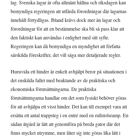
lag. Svenska lagar är ofta allmänt hållna och riksdagen kan
bemyndiga regeringen att utfärda förordningar där lagarnas
innehåll förtydligas. Ibland krävs dock mer än lagar och
förordningar för att en bestämmelse ska bli så pass klar att
den faktiskt kan användas i enlighet med sitt syfte.
Regeringen kan då bemyndiga en myndighet att författa
särskilda föreskrifter, det vill säga mer detaljerade regler.
Huruvida ett hinder är enkelt avhjälpt beror på situationen i
det enskilda fallet med beaktande av de praktiska och
ekonomiska förutsättningarna. De praktiska
förutsättningarna handlar om det som fysiskt behöver göras
för att avhjälpa ett visst hinder. Det kan till exempel vara att
ersätta ett antal trappsteg i en entré med en rullstolsramp. En
sådan åtgärd är lätt att genomföra på breda gator där det
finns mycket utrymme, men låter sig inte göras lika lätt i