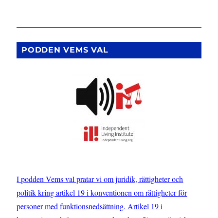
PODDEN VEMS VAL
I podden Vems val pratar vi om juridik, rättigheter och
politik kring artikel 19 i konventionen om rättigheter för
personer med funktionsnedsättning. Artikel 19 i