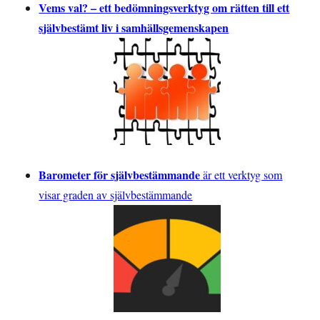
Vems val? – ett bedömningsverktyg om rätten till ett
självbestämt liv i samhällsgemenskapen
Barometer för självbestämmande
är ett verktyg som
visar graden av självbestämmande