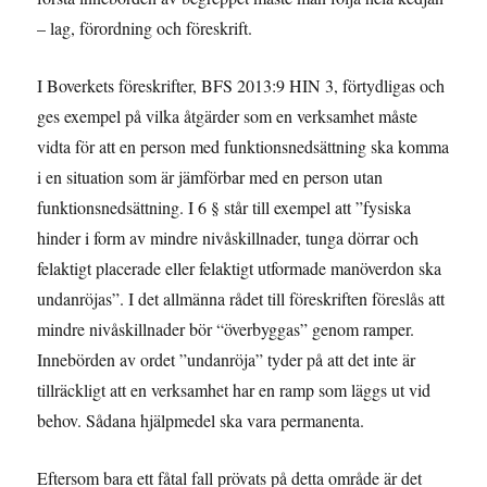
– lag, förordning och föreskrift.
I Boverkets föreskrifter, BFS 2013:9 HIN 3, förtydligas och
ges exempel på vilka åtgärder som en verksamhet måste
vidta för att en person med funktionsnedsättning ska komma
i en situation som är jämförbar med en person utan
funktionsnedsättning. I 6 § står till exempel att ”fysiska
hinder i form av mindre nivåskillnader, tunga dörrar och
felaktigt placerade eller felaktigt utformade manöverdon ska
undanröjas”. I det allmänna rådet till föreskriften föreslås att
mindre nivåskillnader bör “överbyggas” genom ramper.
Innebörden av ordet ”undanröja” tyder på att det inte är
tillräckligt att en verksamhet har en ramp som läggs ut vid
behov. Sådana hjälpmedel ska vara permanenta.
Eftersom bara ett fåtal fall prövats på detta område är det