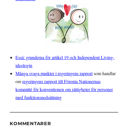
Essä: grunderna för artikel 19 och Independent Living-
ideologin
Många svaga punkter i regeringens rapport
som handlar
om
regeringens rapport till Förenta Nationernas
kommitté för konventionen om rättigheter för personer
med funktionsnedsättning
KOMMENTARER