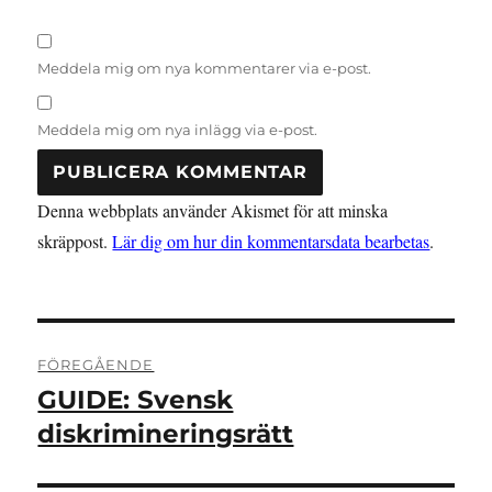
Meddela mig om nya kommentarer via e-post.
Meddela mig om nya inlägg via e-post.
Denna webbplats använder Akismet för att minska
skräppost.
Lär dig om hur din kommentarsdata bearbetas
.
Inläggsnavigering
FÖREGÅENDE
GUIDE: Svensk
Föregående
inlägg:
diskrimineringsrätt