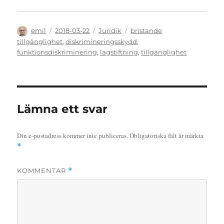
Författare
Publicerat
Kategorier
Etiketter
emil
2018-03-22
Juridik
bristande
den
tillgänglighet
,
diskrimineringsskydd
,
funktionsdiskriminering
,
lagstiftning
,
tillgänglighet
Lämna ett svar
Din e-postadress kommer inte publiceras.
Obligatoriska fält är märkta
*
KOMMENTAR
*