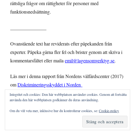
rättsliga frågor om rättigheter för personer med
funktionsnedsättning.
_______________
Ovanstående text har reviderats efter påpekanden från
experter. Påpeka gärna fler fel och brister genom att skriva i
kommentarsfältet eller maila
emil@lagensomverktyg.se
.
Läs mer i denna rapport från Nordens välfärdscenter (2017)
om
Diskrimineringsskyddet i Norden
Integritet och cookies: Den här webbplatsen använder cookies. Genom att fortsätta
använda den här webbplatsen godkänner du deras användning.
Experter från de nordiska länderna kommer att föreläsa på
vår internationella konferens den 30 maj i Stockholm.
Läs
Om du vill veta mer, inklusive hur du kontrollerar cookies, se:
Cookie-policy
mer och anmäl dig redan nu!