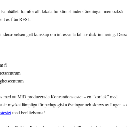
ivilsamhället, framför allt lokala funktionshindersföreningar, men också
e, t ex från RFSL.
indersrörelsen gett kunskap om intressanta fall av diskriminering. Dess
m fl
hetscentrum
ighetscentrum
es med att MfD producerade Konventionstestet – en “kortlek” med
ssa är mycket lämpliga för pedagogiska övningar och skrevs av Lagen s
testet
med berättelserna!