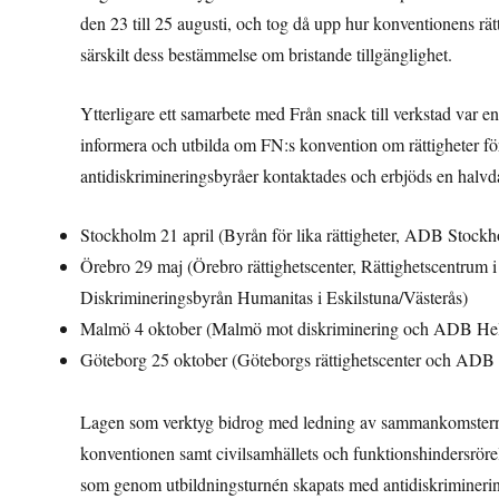
den 23 till 25 augusti, och tog då upp hur konventionens rä
särskilt dess bestämmelse om bristande tillgänglighet.
Ytterligare ett samarbete med Från snack till verkstad var e
informera och utbilda om FN:s konvention om rättigheter f
antidiskrimineringsbyråer kontaktades och erbjöds en halvda
Stockholm 21 april (Byrån för lika rättigheter, ADB Sto
Örebro 29 maj (Örebro rättighetscenter, Rättighetscentrum 
Diskrimineringsbyrån Humanitas i Eskilstuna/Västerås)
Malmö 4 oktober (Malmö mot diskriminering och ADB Hel
Göteborg 25 oktober (Göteborgs rättighetscenter och ADB 
Lagen som verktyg bidrog med ledning av sammankomsterna 
konventionen samt civilsamhällets och funktionshindersrörels
som genom utbildningsturnén skapats med antidiskriminering