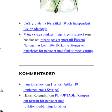
Essä: grunderna för artikel 19 och Independent
Living-ideologin
Många svaga punkter i regeringens rapport
som
handlar om
regeringens rapport till Förenta
Nationernas kommitté för konventionen om
n
rättigheter för personer med funktionsnedsättning
KOMMENTARER
m
liam johansson
om
Hur kan Artikel 19
implementeras i Sverige?
ch
Håkan Rosenglim
om
REPORTAGE: Kampen
om rösträtt för personer med
funktionsnedsättning fortsätter
r,