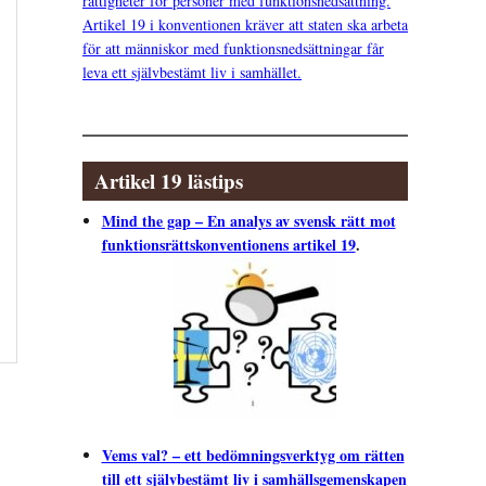
rättigheter för personer med funktionsnedsättning.
Artikel 19 i konventionen kräver att staten ska arbeta
för att människor med funktionsnedsättningar får
leva ett självbestämt liv i samhället.
Artikel 19 lästips
Mind the gap – En analys av svensk rätt mot
funktionsrättskonventionens artikel 19
.
Vems val? – ett bedömningsverktyg om rätten
till ett självbestämt liv i samhällsgemenskapen