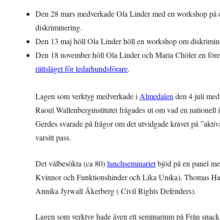
Den 28 mars medverkade Ola Linder med en workshop på
diskriminering.
Den 13 maj höll Ola Linder höll en workshop om diskriminer
Den 18 november höll Ola Linder och Maria Chöler en före
rättsläget för ledarhundsförare
.
Lagen som verktyg medverkade i
Almedalen
den 4 juli med
Raoul Wallenberginstitutet frågades ut om vad en nationell 
Gerdes svarade på frågor om det utvidgade kravet på ”akti
varsitt pass.
Det välbesökta (ca 80)
lunchseminariet
bjöd på en panel m
Kvinnor och Funktionshinder och Lika Unika), Thomas Ham
Annika Jyrwall Åkerberg ( Civil Rights Defenders).
Lagen som verktyg hade även ett seminarium på Från snack t