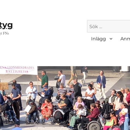
ktyg
Sök
efter:
gt FNs
Inlägg
Anm