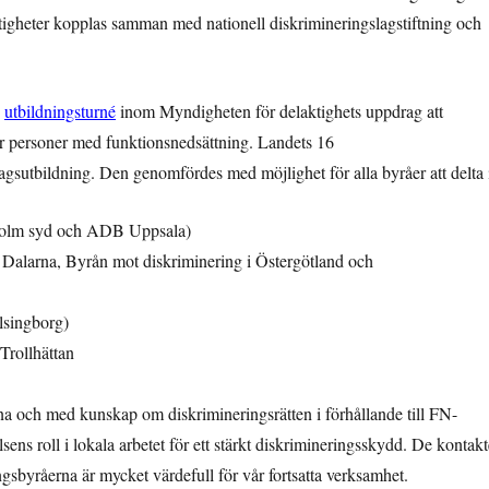
ttigheter kopplas samman med nationell diskrimineringslagstiftning och
n
utbildningsturné
inom Myndigheten för delaktighets uppdrag att
ör personer med funktionsnedsättning. Landets 16
gsutbildning. Den genomfördes med möjlighet för alla byråer att delta 
ckholm syd och ADB Uppsala)
i Dalarna, Byrån mot diskriminering i Östergötland och
singborg)
Trollhättan
och med kunskap om diskrimineringsrätten i förhållande till FN-
ens roll i lokala arbetet för ett stärkt diskrimineringsskydd. De kontakt
sbyråerna är mycket värdefull för vår fortsatta verksamhet.