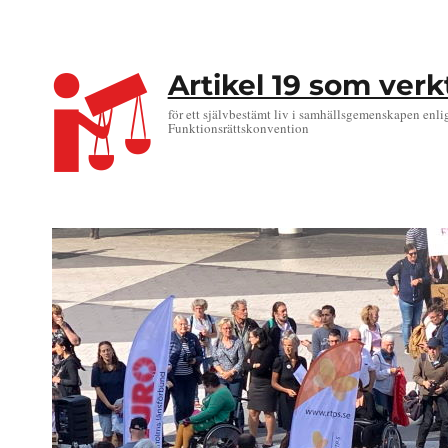
Artikel 19 som ver
för ett självbestämt liv i samhällsgemenskapen enli
Funktionsrättskonvention