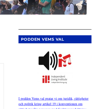
PODDEN VEMS VAL
I podden Vems val pratar vi om juridik, rättigheter
och politik kring artikel 19 i konventionen om