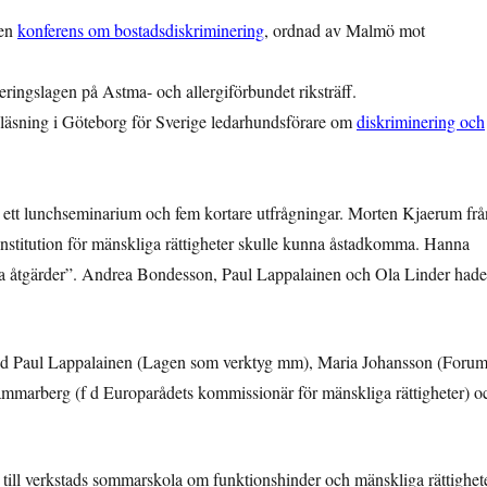
 en
konferens om bostadsdiskriminering
, ordnad av Malmö mot
ingslagen på Astma- och allergiförbundet riksträff.
läsning i Göteborg för Sverige ledarhundsförare om
diskriminering och
 ett lunchseminarium och fem kortare utfrågningar. Morten Kjaerum frå
institution för mänskliga rättigheter skulle kunna åstadkomma. Hanna
va åtgärder”. Andrea Bondesson, Paul Lappalainen och Ola Linder hade
ed Paul Lappalainen (Lagen som verktyg mm), Maria Johansson (Foru
marberg (f d Europarådets kommissionär för mänskliga rättigheter) o
ill verkstads sommarskola om funktionshinder och mänskliga rättighete