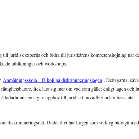
ill juridisk expertis och bidra till juristkårens kompetenshöjning när d
riktade utbildningar och workshops.
ln
Anmälningsskola – få koll på diskrimineringslagen
!. Deltagarna, såvä
 rättighetsbärare, fick lära sig mer om vad som gäller enligt lagen och h
 på ledarhundstema gav upphov till juridiskt huvudbry och intressanta
om diskrimineringsrätt. Under året har Lagen som verktyg bidragit med