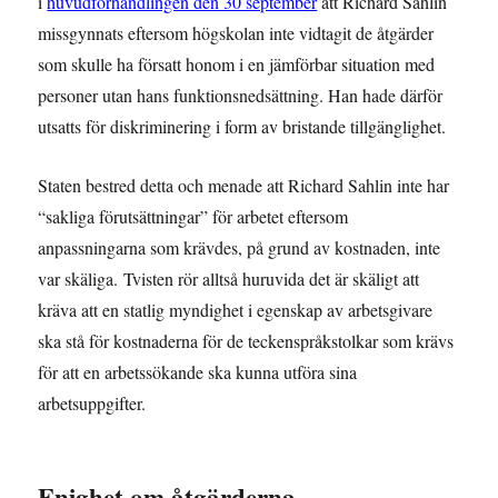
i
huvudförhandlingen den 30 september
att Richard Sahlin
missgynnats eftersom högskolan inte vidtagit de åtgärder
som skulle ha försatt honom i en jämförbar situation med
personer utan hans funktionsnedsättning. Han hade därför
utsatts för diskriminering i form av bristande tillgänglighet.
Staten bestred detta och menade att Richard Sahlin inte har
“sakliga förutsättningar” för arbetet eftersom
anpassningarna som krävdes, på grund av kostnaden, inte
var skäliga.
Tvisten rör alltså huruvida det är skäligt att
kräva att en statlig myndighet i egenskap av arbetsgivare
ska stå för kostnaderna för de teckenspråkstolkar som krävs
för att en arbetssökande ska kunna utföra sina
arbetsuppgifter.
Enighet om åtgärderna