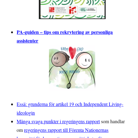
PA-guiden – tips om rekrytering av personliga
assistenter
Essä: grunderna för artikel 19 och Independent Living-
ideologin
Många svaga punkter i regeringens rapport
som handlar
om
regeringens rapport till Förenta Nationernas