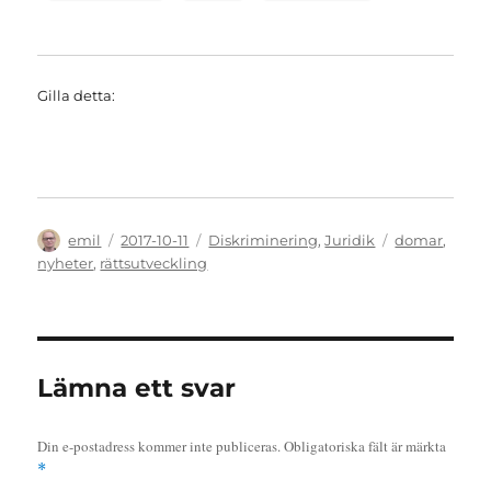
Gilla detta:
Författare
Publicerat
Kategorier
Etiketter
emil
2017-10-11
Diskriminering
,
Juridik
domar
,
den
nyheter
,
rättsutveckling
Lämna ett svar
Din e-postadress kommer inte publiceras.
Obligatoriska fält är märkta
*