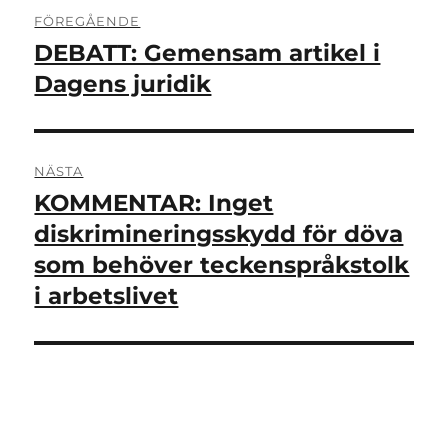
Inläggsnavigering
FÖREGÅENDE
DEBATT: Gemensam artikel i
Föregående
inlägg:
Dagens juridik
NÄSTA
KOMMENTAR: Inget
Nästa
inlägg:
diskrimineringsskydd för döva
som behöver teckenspråkstolk
i arbetslivet