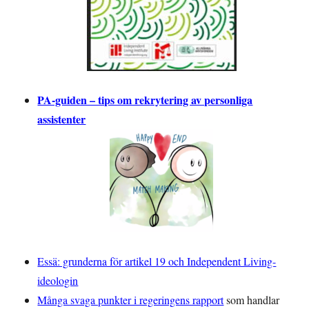
PA-guiden – tips om rekrytering av personliga
assistenter
Essä: grunderna för artikel 19 och Independent Living-
ideologin
Många svaga punkter i regeringens rapport
som handlar