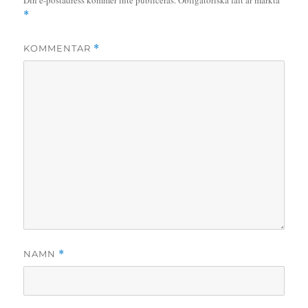
Din e-postadress kommer inte publiceras.
Obligatoriska fält är märkta
*
KOMMENTAR
*
NAMN
*