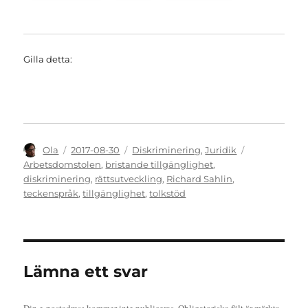
Gilla detta:
Författare
Publicerat
Kategorier
Etiketter
Ola
2017-08-30
Diskriminering
,
Juridik
den
Arbetsdomstolen
,
bristande tillgänglighet
,
diskriminering
,
rättsutveckling
,
Richard Sahlin
,
teckenspråk
,
tillgänglighet
,
tolkstöd
Lämna ett svar