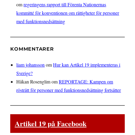
om
regeringens rapport till Förenta Nationernas
kommitté för konventionen om rättigheter för personer
med funktionsnedsättning
KOMMENTARER
liam johansson
om
Hur kan Artikel 19 implementeras i
Sverige?
Håkan Rosenglim
om
REPORTAGE: Kampen om
rösträtt för personer med funktionsnedsättning fortsätter
Artikel 19 på Facebook