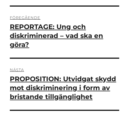
Inläggsnavigering
FÖREGÅENDE
REPORTAGE: Ung och
Föregående
inlägg:
diskriminerad – vad ska en
göra?
NÄSTA
PROPOSITION: Utvidgat skydd
Nästa
inlägg:
mot diskriminering i form av
bristande tillgänglighet