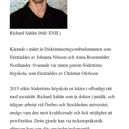
Richard Sahlin (bild: ENIL)
Kärande i målet är Diskrimineringsombudsmannen som
företräddes av Johanna Nilsson och Anna Rosenmüller
Nordlander. Svarande var staten genom Södertörns
högskola, som företräddes av Christian Olofsson.
2015 sökte Södertörns högskola en lektor i offentligt rätt
med socialrätt. Richard Sahlin som är doktor i juridik, och
tidigare arbetat vid Örebro och Stockholms universitet,
ansågs vara den mest kvalificerade och fick möjlighet att
provföreläsa. Detta gjorde han via teckenspråkstolk
eftersom han som döv använder teckenspråk.