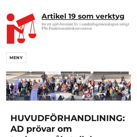
Artikel 19 som verktyg
för ett självbestämt liv i samhällsgemenskapen enligt
FNs Funktionsrättskonvention
MENY
HUVUDFÖRHANDLINING:
AD prövar om