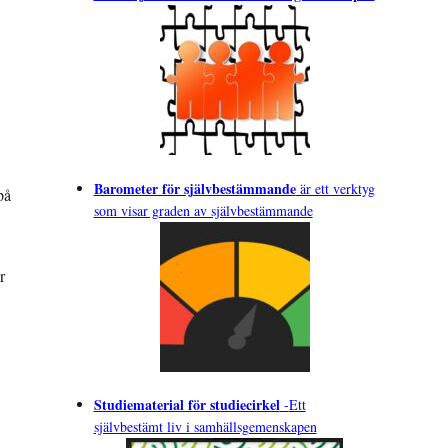
Barometer för självbestämmande
är ett verktyg
på
som visar graden av självbestämmande
r
Studiematerial för studiecirkel
-
Ett
självbestämt liv i samhällsgemenskapen