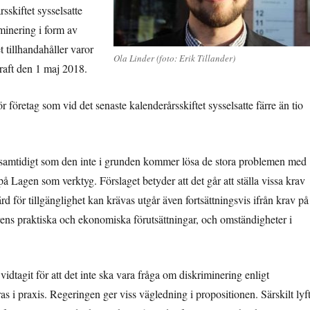
sskiftet sysselsatte
iminering i form av
t tillhandahåller varor
Ola Linder (foto: Erik Tillander)
kraft den 1 maj 2018.
r företag som vid det senaste kalenderårsskiftet sysselsatte färre än tio
g, samtidigt som den inte i grunden kommer lösa de stora problemen med
på Lagen som verktyg. Förslaget betyder att det går att ställa vissa krav
för tillgänglighet kan krävas utgår även fortsättningsvis ifrån krav på
arens praktiska och ekonomiska förutsättningar, och omständigheter i
vidtagit för att det inte ska vara fråga om diskriminering enligt
s i praxis. Regeringen ger viss vägledning i propositionen. Särskilt lyf