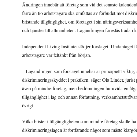
Ändringen innebär att företag som vid det senaste kalenderår
färre än tio arbetstagare ska omfattas av förbudet mot diskr
bristande tillgänglighet, om företaget i sin näringsverksamhe
och tjänster till allmänheten. Lagändringen föreslås träda i 
Independent Living Institute stödjer förslaget. Undantaget fö
arbetstagare var feltänkt från början.
– Lagändringen som förslaget innebär är principiellt vikti
diskrimineringsskyddet i praktiken, säger Ola Linder, jurist 
även på mindre företag, men bedömningen huruvida en åtgärd 
tillgänglighet i lag och annan författning, verksamhetsutöv
övrigt.
Vilka brister i tillgängligheten som mindre företag skulle ha 
diskrimineringslagen är fortfarande något som måste klargöra