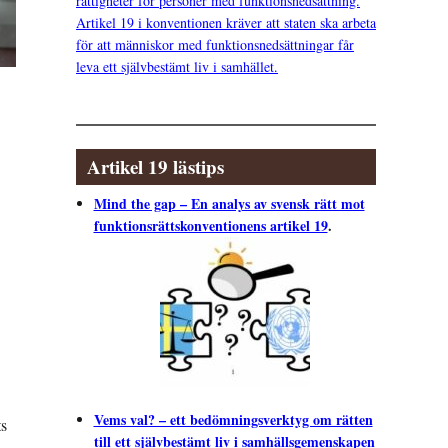
rättigheter för personer med funktionsnedsättning.
Artikel 19 i konventionen kräver att staten ska arbeta
för att människor med funktionsnedsättningar får
leva ett självbestämt liv i samhället.
Artikel 19 lästips
Mind the gap – En analys av svensk rätt mot
funktionsrättskonventionens artikel 19
.
Vems val? – ett bedömningsverktyg om rätten
ts
till ett självbestämt liv i samhällsgemenskapen