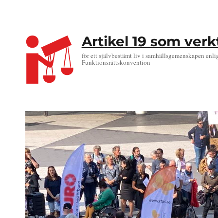
Artikel 19 som ver
för ett självbestämt liv i samhällsgemenskapen enli
Funktionsrättskonvention