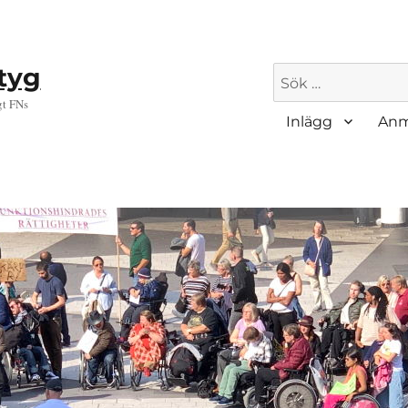
ktyg
Sök
efter:
gt FNs
Inlägg
Anm