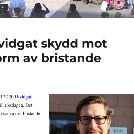
vidgat skydd mot
form av bristande
6/17:220
Utvidgat
ill riksdagen. Det
7) som avser bristande