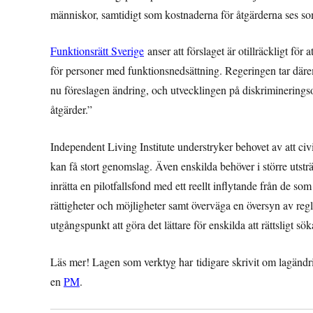
människor, samtidigt som kostnaderna för åtgärderna ses som
Funktionsrätt Sverige
anser att förslaget är otillräckligt för
för personer med funktionsnedsättning. Regeringen tar däremo
nu föreslagen ändring, och utvecklingen på diskrimineringsom
åtgärder.”
Independent Living Institute understryker behovet av att civil
kan få stort genomslag. Även enskilda behöver i större utsträ
inrätta en pilotfallsfond med ett reellt inflytande från de som 
rättigheter och möjligheter samt överväga en översyn av reg
utgångspunkt att göra det lättare för enskilda att rättsligt sök
Läs mer! Lagen som verktyg har tidigare skrivit om lagändri
en
PM
.