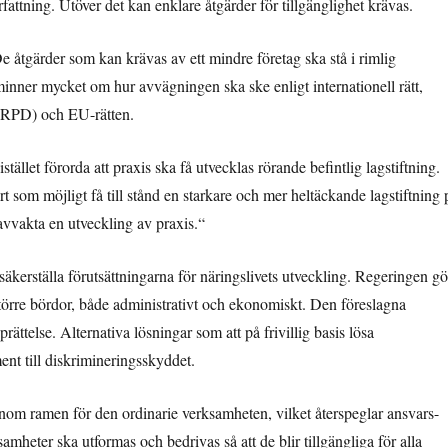
rfattning. Utöver det kan enklare åtgärder för tillgänglighet krävas.
e åtgärder som kan krävas av ett mindre företag ska stå i rimlig
minner mycket om hur avvägningen ska ske enligt internationell rätt,
CRPD) och EU-rätten.
stället förorda att praxis ska få utvecklas rörande befintlig lagstiftning.
 som möjligt få till stånd en starkare och mer heltäckande lagstiftning 
avvakta en utveckling av praxis.“
säkerställa förutsättningarna för näringslivets utveckling. Regeringen gö
örre bördor, både administrativt och ekonomiskt. Den föreslagna
rättelse. Alternativa lösningar som att på frivillig basis lösa
nt till diskrimineringsskyddet.
 inom ramen för den ordinarie verksamheten, vilket återspeglar ansvars-
amheter ska utformas och bedrivas så att de blir tillgängliga för alla