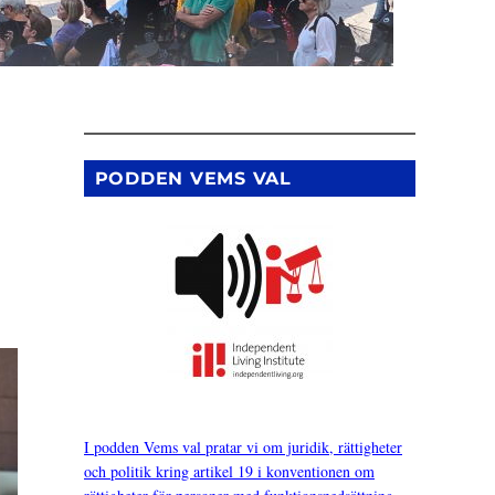
PODDEN VEMS VAL
I podden Vems val pratar vi om juridik, rättigheter
och politik kring artikel 19 i konventionen om