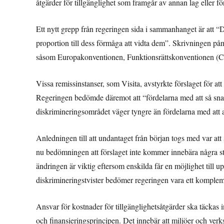
åtgärder för tillgänglighet som framgår av annan lag eller fö
Ett nytt grepp från regeringen sida i sammanhanget är att “D
proportion till dess förmåga att vidta dem”. Skrivningen på
såsom Europakonventionen, Funktionsrättskonventionen (
Vissa remissinstanser, som Visita, avstyrkte förslaget för att i
Regeringen bedömde däremot att “fördelarna med att så snart
diskrimineringsområdet väger tyngre än fördelarna med att 
Anledningen till att undantaget från början togs med var att 
nu bedömningen att förslaget inte kommer innebära några st
ändringen är viktig eftersom enskilda får en möjlighet till upp
diskrimineringstvister bedömer regeringen vara ett kompleme
Ansvar för kostnader för tillgänglighetsåtgärder ska täckas
och finansieringsprincipen. Det innebär att miljöer och verks