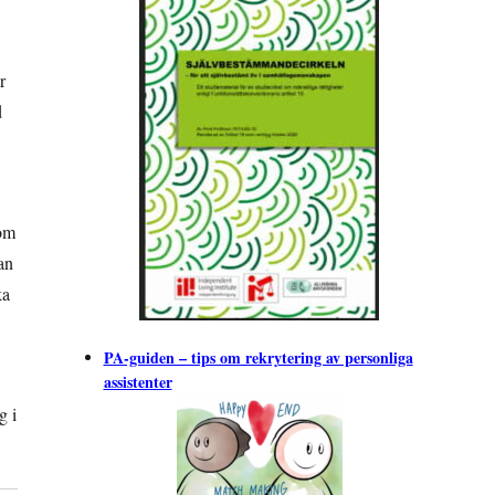
r
d
som
an
ka
PA-guiden – tips om rekrytering av personliga
assistenter
g i