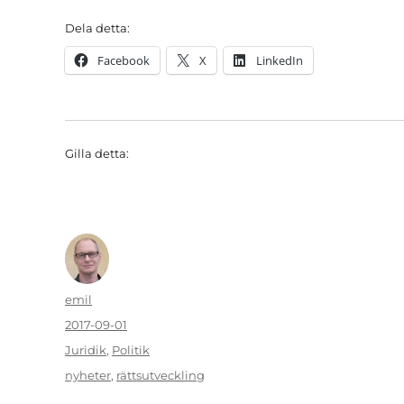
Dela detta:
Facebook
X
LinkedIn
Gilla detta:
Författare
emil
Publicerat
2017-09-01
den
Kategorier
Juridik
,
Politik
Etiketter
nyheter
,
rättsutveckling