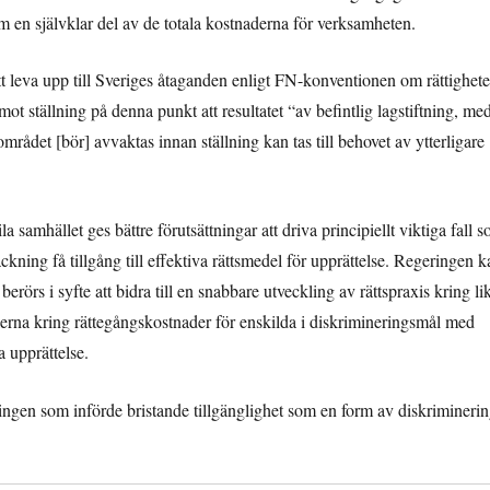
 en självklar del av de totala kostnaderna för verksamheten.
 att leva upp till Sveriges åtaganden enligt FN-konventionen om rättighete
t ställning på denna punkt att resultatet “av befintlig lagstiftning, me
rådet [bör] avvaktas innan ställning kan tas till behovet av ytterligare
a samhället ges bättre förutsättningar att driva principiellt viktiga fall 
ckning få tillgång till effektiva rättsmedel för upprättelse. Regeringen k
berörs i syfte att bidra till en snabbare utveckling av rättspraxis kring li
lerna kring rättegångskostnader för enskilda i diskrimineringsmål med
a upprättelse.
ngen som införde bristande tillgänglighet som en form av diskriminerin