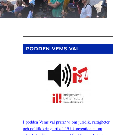
PODDEN VEMS VAL
I podden Vems val pratar vi om juridik, rättigheter
och politik kring artikel 19 i konventionen om