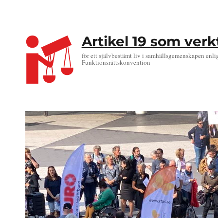
Artikel 19 som ver
för ett självbestämt liv i samhällsgemenskapen enli
Funktionsrättskonvention