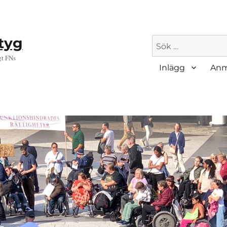
ktyg
Sök
efter:
gt FNs
Inlägg
Anm