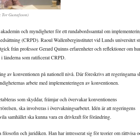
: Tor Gustafsson)
et, akademin och myndigheter för ett rundabordssamtal om implementeri
edsättning (CRPD). Raoul Wallenberginstitutet vid Lunds universitet s
gick från professor Gerard Quinns erfarenheter och reflektioner om hu
 i länderna som ratificerat CRPD.
 av konventionen på nationell nivå. Där föreskrivs att regeringarna s
 myndigheternas arbete med implementeringen av konventionen.
 etableras som skyddar, främjar och övervakar konventionens
rörelsen, ska involveras i övervakningsarbetet. Idén är att regeringens
ila samhället ska kunna vara en drivkraft för förändring.
ilosofin och juridiken. Han har intresserat sig för teorier om rättvisa 