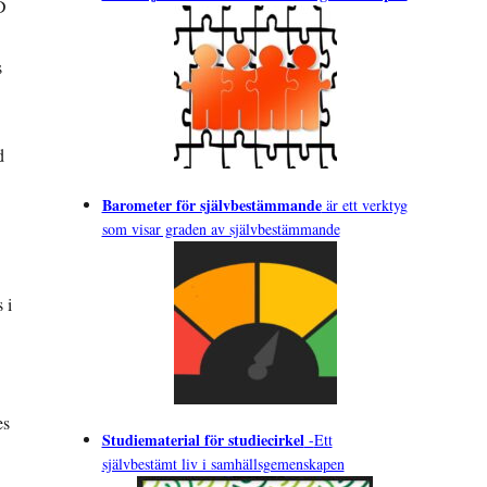
D
s
d
Barometer för självbestämmande
är ett verktyg
som visar graden av självbestämmande
 i
es
Studiematerial för studiecirkel
-
Ett
självbestämt liv i samhällsgemenskapen