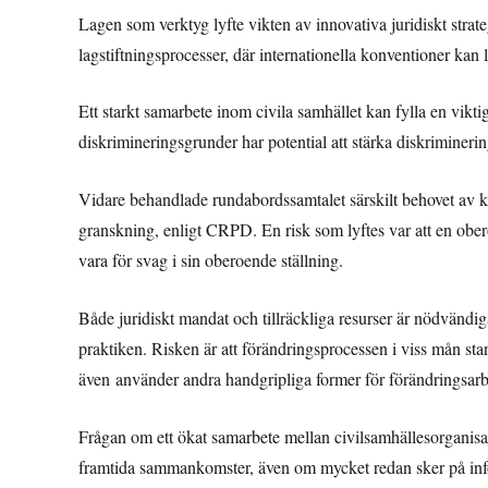
Lagen som verktyg lyfte vikten av innovativa juridiskt strateg
lagstiftningsprocesser, där internationella konventioner kan
Ett starkt samarbete inom civila samhället kan fylla en vikt
diskrimineringsgrunder har potential att stärka diskrimineri
Vidare behandlade rundabordssamtalet särskilt behovet av k
granskning, enligt CRPD. En risk som lyftes var att en ober
vara för svag i sin oberoende ställning.
Både juridiskt mandat och tillräckliga resurser är nödvändiga
praktiken. Risken är att förändringsprocessen i viss mån sta
även använder andra handgripliga former för förändringsarb
Frågan om ett ökat samarbete mellan civilsamhällesorganisa
framtida sammankomster, även om mycket redan sker på infor