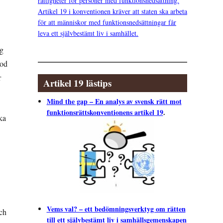
rättigheter för personer med funktionsnedsättning.
Artikel 19 i konventionen kräver att staten ska arbeta
för att människor med funktionsnedsättningar får
leva ett självbestämt liv i samhället.
ng
tod
r
Artikel 19 lästips
Mind the gap – En analys av svensk rätt mot
funktionsrättskonventionens artikel 19
.
ka
Vems val? – ett bedömningsverktyg om rätten
och
till ett självbestämt liv i samhällsgemenskapen