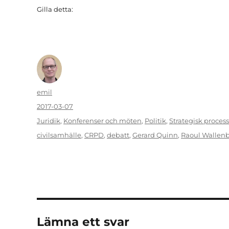
Gilla detta:
Författare
emil
Publicerat
2017-03-07
den
Kategorier
Juridik
,
Konferenser och möten
,
Politik
,
Strategisk process
Etiketter
civilsamhälle
,
CRPD
,
debatt
,
Gerard Quinn
,
Raoul Wallenb
Lämna ett svar