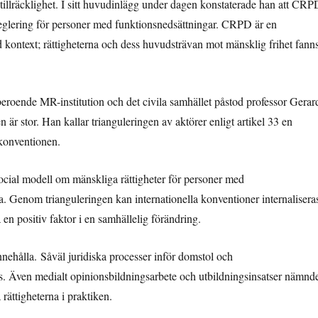
tillräcklighet. I sitt huvudinlägg under dagen konstaterade han att CRP
d reglering för personer med funktionsnedsättningar. CRPD är en
ld kontext; rättigheterna och dess huvudsträvan mot mänsklig frihet fann
roende MR-institution och det civila samhället påstod professor Gerar
är stor. Han kallar trianguleringen av aktörer enligt artikel 33 en
 konventionen.
ocial modell om mänskliga rättigheter för personer med
. Genom trianguleringen kan internationella konventioner internaliseras
en positiv faktor i en samhällelig förändring.
nehålla. Såväl juridiska processer inför domstol och
es. Även medialt opinionsbildningsarbete och utbildningsinsatser nämnd
rättigheterna i praktiken.