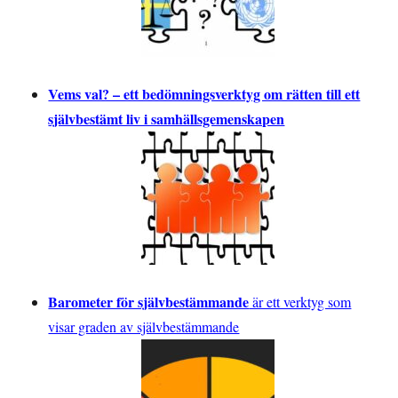
Vems val? – ett bedömningsverktyg om rätten till ett
självbestämt liv i samhällsgemenskapen
Barometer för självbestämmande
är ett verktyg som
visar graden av självbestämmande