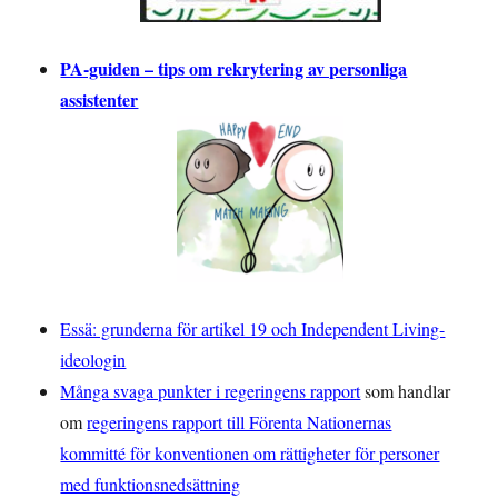
PA-guiden – tips om rekrytering av personliga
assistenter
Essä: grunderna för artikel 19 och Independent Living-
ideologin
Många svaga punkter i regeringens rapport
som handlar
om
regeringens rapport till Förenta Nationernas
kommitté för konventionen om rättigheter för personer
med funktionsnedsättning