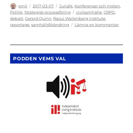
Författare
Publicerat
Kategorier
emil
2017-03-07
Juridik
,
Konferenser och möten
,
den
Etiketter
Politik
,
Strategisk processföring
civilsamhälle
,
CRPD
,
debatt
,
Gerard Quinn
,
Raoul Wallenberg institute
,
till
reportage
,
samhällsförändring
Lämna en kommentar
Rundab
med
Gerard
Quinn
om
PODDEN VEMS VAL
hur
Funkti
ska
förverk