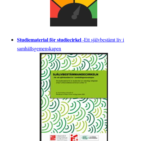
Studiematerial för studiecirkel
-
Ett självbestämt liv i
samhällsgemenskapen