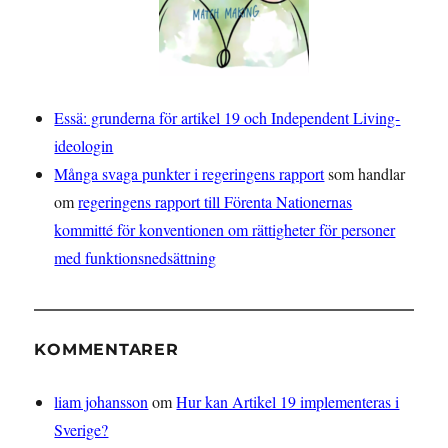
Essä: grunderna för artikel 19 och Independent Living-
ideologin
Många svaga punkter i regeringens rapport
som handlar
om
regeringens rapport till Förenta Nationernas
kommitté för konventionen om rättigheter för personer
med funktionsnedsättning
KOMMENTARER
liam johansson
om
Hur kan Artikel 19 implementeras i
Sverige?