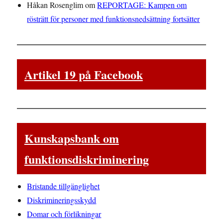
Håkan Rosenglim
om
REPORTAGE: Kampen om
rösträtt för personer med funktionsnedsättning fortsätter
Artikel 19 på Facebook
Kunskapsbank om
funktionsdiskriminering
Bristande tillgänglighet
Diskrimineringsskydd
Domar och förlikningar