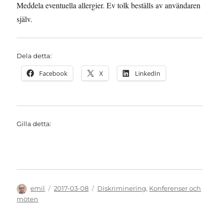
Meddela eventuella allergier. Ev tolk beställs av användaren
själv.
Dela detta:
Facebook
X
LinkedIn
Gilla detta:
Författare
Publicerat
Kategorier
emil
2017-03-08
Diskriminering
,
Konferenser och
den
möten