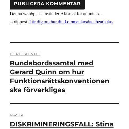
Denna webbplats använder Akismet för att minska
skräppost.
Lär dig om hur din kommentarsdata bearbetas
.
Inläggsnavigering
FÖREGÅENDE
Rundabordssamtal med
Föregående
inlägg:
Gerard Quinn om hur
Funktionsrättskonventionen
ska förverkligas
NÄSTA
DISKRIMINERINGSFALL: Stina
Nästa