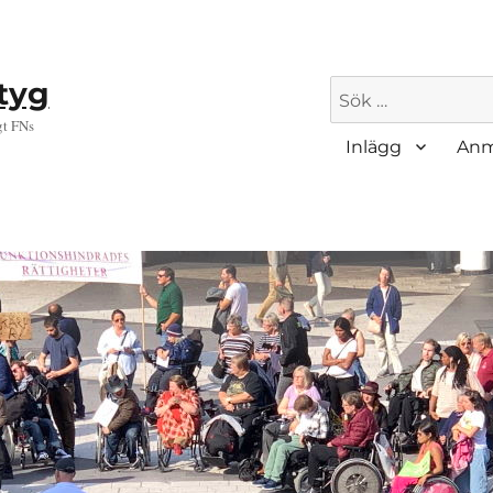
ktyg
Sök
efter:
gt FNs
Inlägg
Anm