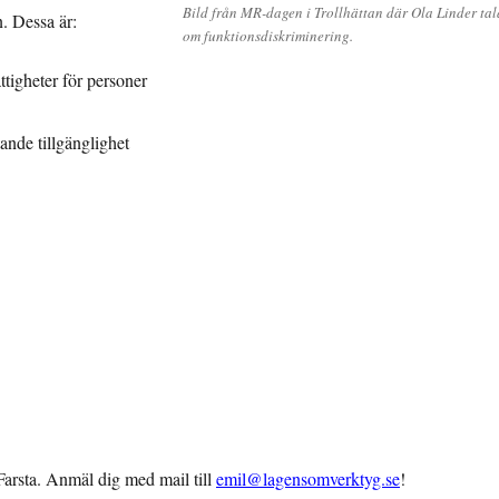
Bild från MR-dagen i Trollhättan där Ola Linder tal
n. Dessa är:
om funktionsdiskriminering.
tigheter för personer
ande tillgänglighet
Farsta. Anmäl dig med mail till
emil@lagensomverktyg.se
!