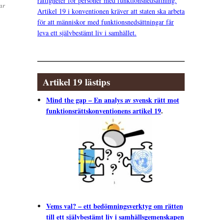
rättigheter för personer med funktionsnedsättning.
ar
Artikel 19 i konventionen kräver att staten ska arbeta
för att människor med funktionsnedsättningar får
leva ett självbestämt liv i samhället.
Artikel 19 lästips
Mind the gap – En analys av svensk rätt mot
funktionsrättskonventionens artikel 19
.
Vems val? – ett bedömningsverktyg om rätten
till ett självbestämt liv i samhällsgemenskapen