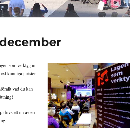
 december
agen som verktyg in
 med kunniga jurister.
förallt vad du kan
ättning!
p drivs ett nu av en
ing.