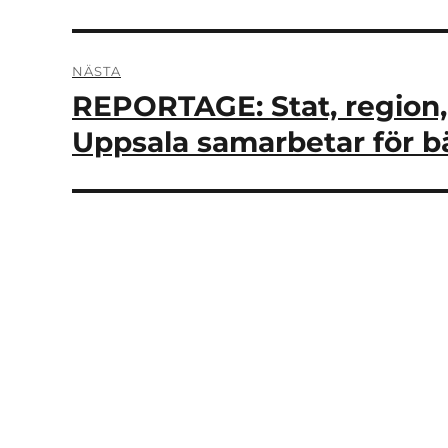
inlägg:
NÄSTA
REPORTAGE: Stat, region,
Nästa
inlägg:
Uppsala samarbetar för bä