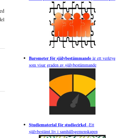
Med
del
Barometer för självbestämmande
är ett verktyg
som visar graden av självbestämmande
Studiematerial för studiecirkel
-
Ett
självbestämt liv i samhällsgemenskapen