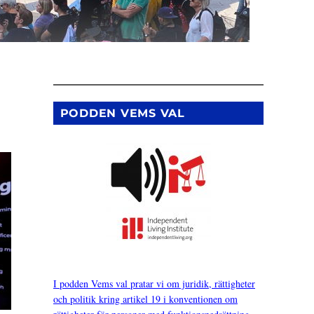
PODDEN VEMS VAL
I podden Vems val pratar vi om juridik, rättigheter
och politik kring artikel 19 i konventionen om