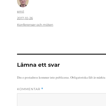
Författare
emil
Publicerat
2017-10-26
den
Kategorier
Konferenser och möten
Lämna ett svar
Din e-postadress kommer inte publiceras.
Obligatoriska fält är märkta
KOMMENTAR
*