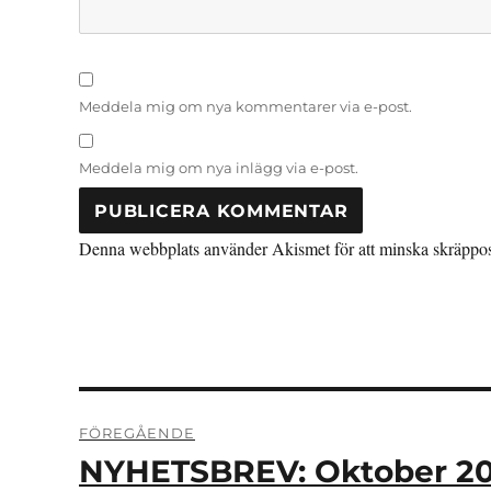
Meddela mig om nya kommentarer via e-post.
Meddela mig om nya inlägg via e-post.
Denna webbplats använder Akismet för att minska skräppo
Inläggsnavigering
FÖREGÅENDE
NYHETSBREV: Oktober 20
Föregående