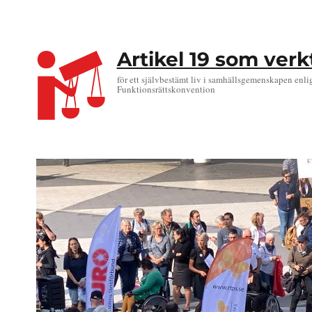
Artikel 19 som ver
för ett självbestämt liv i samhällsgemenskapen enli
Funktionsrättskonvention