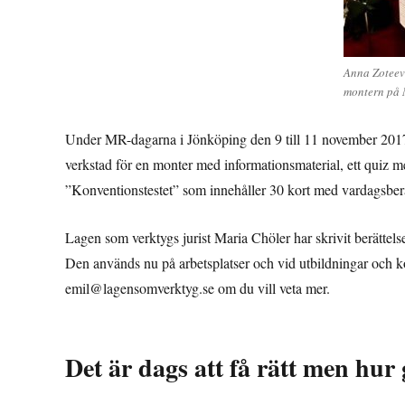
Anna Zoteev
montern på
Under MR-dagarna i Jönköping den 9 till 11 november 2017 
verkstad för en monter med informationsmaterial, ett quiz
”Konventionstestet” som innehåller 30 kort med vardagsberätte
Lagen som verktygs jurist Maria Chöler har skrivit berättel
Den används nu på arbetsplatser och vid utbildningar och k
emil@lagensomverktyg.se om du vill veta mer.
Det är dags att få rätt men hur 