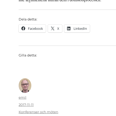
Dela detta:
Facebook
X
LinkedIn
Gilla detta:
Författare
emil
Publicerat
2017-11-11
den
Kategorier
Konferenser och möten