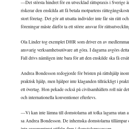
—Det största hindret för en utvecklad rättspraxis i Sverige 
riskerar den enskilda att få betala motpartens rättegångskost
stort företag. Det gör att utsatta individer inte får sin rätt 
föreningar måste därför ta ett större ansvar för rättsutveckli
Ola Linder tog exemplet DHR som driver en av medlemmarnas
ansvarig verksamhetsutövare att göra. I dagarna avgörs dett
Fall drivs nämligen inte bara för att den enskilde ska få ersä
Andrea Bondesson redogjorde för bristen på rättshjälp inom f
praktisk hjälp, men hjälper inte klaganden tillräckligt i pra
ett övertag. Hon pekade också på civilsamhällets roll när det 
och internationella konventioner efterlevs.
—Vi kan inte lämna till domstolarna att tolka lagarna utan att
sa Andrea Bondesson. De inhemska domstolarna tillämpar ofta
inte argumenterat utifrån dem i domstolsprocessen.