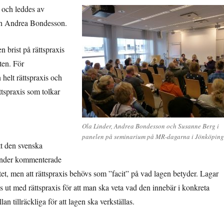
och leddes av
ch Andrea Bondesson.
n brist på rättspraxis
ten. För
 helt rättspraxis och
tspraxis som tolkar
Ola Linder, Andrea Bondesson och Susanne Berg i
panelen på seminarium på MR-dagarna i Jönköping
tt den svenska
a Linder kommenterade
sättet, men att rättspraxis behövs som ”facit” på vad lagen betyder. Lagar
as ut med rättspraxis för att man ska veta vad den innebär i konkreta
an tillräckliga för att lagen ska verkställas.