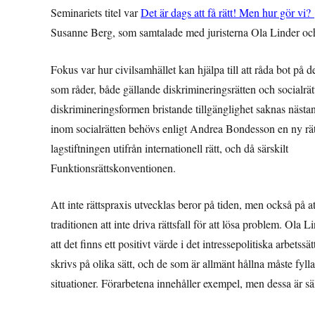
Seminariets titel var
Det är dags att få rätt! Men hur gör vi?
Susanne Berg, som samtalade med juristerna Ola Linder o
Fokus var hur civilsamhället kan hjälpa till att råda bot på de
som råder, både gällande diskrimineringsrätten och socialrät
diskrimineringsformen bristande tillgänglighet saknas nästan
inom socialrätten behövs enligt Andrea Bondesson en ny rät
lagstiftningen utifrån internationell rätt, och då särskilt
Funktionsrättskonventionen.
Att inte rättspraxis utvecklas beror på tiden, men också på a
traditionen att inte driva rättsfall för att lösa problem. Ol
att det finns ett positivt värde i det intressepolitiska arbets
skrivs på olika sätt, och de som är allmänt hållna måste fyll
situationer. Förarbetena innehåller exempel, men dessa är säll