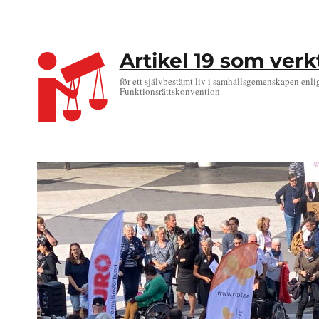
Artikel 19 som ver
för ett självbestämt liv i samhällsgemenskapen enli
Funktionsrättskonvention