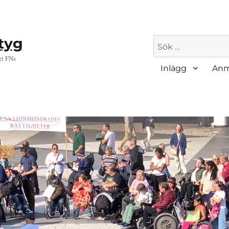
ktyg
Sök
efter:
gt FNs
Inlägg
Anm