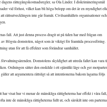
är dagens rättegångskostnadsregler, sa Ola Linder. I diskrimineringsmål
nader vid förlust, vilket kan bli höga belopp om det är en myndighet ell
och att rättsutvecklingen inte går framåt. Civilsamhällets organisationer och
ngen.
 fall. Att just denna process dragit ut på tiden har med frågan om
a av Högsta domstolen, något som är viktigt för framtida processföring.
ttning utan för att få effekter som förändrar samhället.
örvaltningsärenden. Domstolens skyldighet att utreda fallet kan vara ti
ktiken. Ordningen sätter den enskilde i ett ojämlikt läge och ger motparte
gäller att argumentera rättsligt så att intentionerna bakom lagarna följs
 har visat hur vi menar de mänskliga rättigheterna har effekt i våra fall,
 inte de mänskliga rättigheterna fullt ut, och särskilt inte om parterna