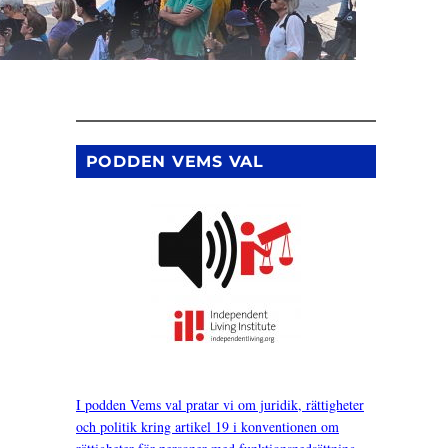
PODDEN VEMS VAL
I podden Vems val pratar vi om juridik, rättigheter
och politik kring artikel 19 i konventionen om