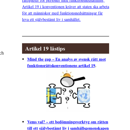
rättigheter för personer med funktionsnedsättning.
Artikel 19 i konventionen kräver att staten ska arbeta
för att människor med funktionsnedsättningar får
leva ett självbestämt liv i samhället.
Artikel 19 lästips
och
Mind the gap – En analys av svensk rätt mot
funktionsrättskonventionens artikel 19
.
Vems val? – ett bedömningsverktyg om rätten
till ett självbestämt liv i samhällsgemenskapen