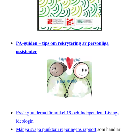
PA-guiden – tips om rekrytering av personliga
assistenter
Essä: grunderna för artikel 19 och Independent Living-
ideologin
Många svaga punkter i regeringens rapport
som handlar