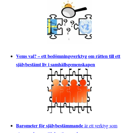
Vems val? – ett bedömningsverktyg om rätten till ett
självbestämt liv i samhällsgemenskapen
Barometer för självbestämmande
är ett verktyg som