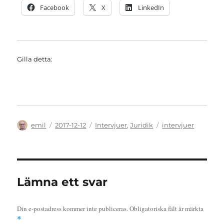
Facebook
X
LinkedIn
Gilla detta:
Författare
Publicerat
Kategorier
Etiketter
emil
2017-12-12
Intervjuer
,
Juridik
intervjuer
den
Lämna ett svar
Din e-postadress kommer inte publiceras.
Obligatoriska fält är märkta
*