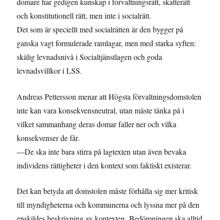
domare har gedigen kunskap i förvaltningsrätt, skatterätt
och konstitutionell rätt, men inte i socialrätt.
Det som är speciellt med socialrätten är den bygger på
ganska vagt formulerade ramlagar, men med starka syften:
skälig levnadsnivå i Socialtjänstlagen och goda
levnadsvillkor i LSS.
Andreas Pettersson menar att Högsta förvaltningsdomstolen
inte kan vara konsekvensneutral, utan måste tänka på i
vilket sammanhang deras domar faller ner och vilka
konsekvenser de får.
—De ska inte bara stirra på lagtexten utan även bevaka
individens rättigheter i den kontext som faktiskt existerar.
Det kan betyda att domstolen måste förhålla sig mer kritisk
till myndigheterna och kommunerna och lyssna mer på den
enskildes beskrivning av kontexten. Bedömningen ska alltid