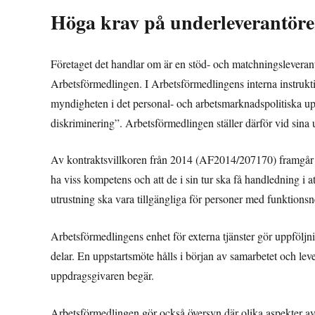
Höga krav på underleverantöre
Företaget det handlar om är en stöd- och matchningsleverantö
Arbetsförmedlingen. I Arbetsförmedlingens interna instruktion
myndigheten i det personal- och arbetsmarknadspolitiska up
diskriminering”. Arbetsförmedlingen ställer därför vid sina
Av kontraktsvillkoren från 2014 (AF2014/207170) framgår b
ha viss kompetens och att de i sin tur ska få handledning i 
utrustning ska vara tillgängliga för personer med funktionsne
Arbetsförmedlingens enhet för externa tjänster gör uppföljni
delar. En uppstartsmöte hålls i början av samarbetet och le
uppdragsgivaren begär.
Arbetsförmedlingen gör också översyn där olika aspekter av