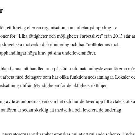
r
r, ett företag eller en organisation som arbetar på uppdrag av
er för ”Lika rättigheter och möjligheter i arbetslivet” från 2013 står at
pdraget ska motverka diskriminering och har ”nolltolerans mot
 upphandlingar höga krav på sina underleverantörer.
land annat att handledarna på stöd- och matchningsleverantörerna mås
att arbeta med deltagare som har olika funktionsnedsättningar. Lokaler o
dsättning utifrån Myndigheten för delaktighets riktlinjer.
ng av leverantörernas verksamhet och hur de lever upp till avtalets olika
verantören är sedan skyldig att medverka och leverera de underlag
 leverantörernas verksamhet granskas enligt ett rullande schema. Under