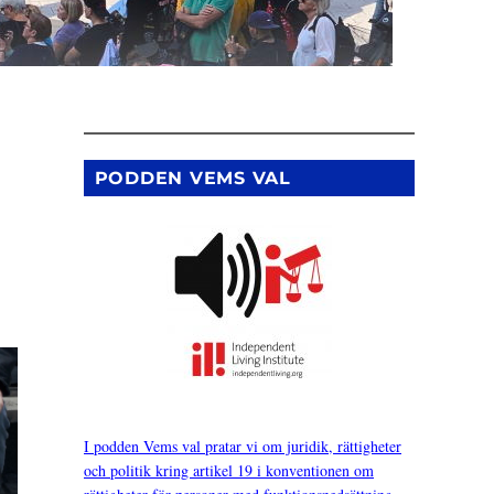
PODDEN VEMS VAL
I podden Vems val pratar vi om juridik, rättigheter
och politik kring artikel 19 i konventionen om