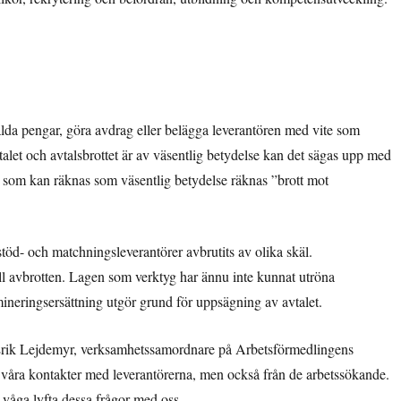
alda pengar, göra avdrag eller belägga leverantören med vite som
alet och avtalsbrottet är av väsentlig betydelse kan det sägas upp med
t som kan räknas som väsentlig betydelse räknas ”brott mot
öd- och matchningsleverantörer avbrutits av olika skäl.
l avbrotten. Lagen som verktyg har ännu inte kunnat utröna
ineringsersättning utgör grund för uppsägning av avtalet.
Erik Lejdemyr, verksamhetssamordnare på Arbetsförmedlingens
ra kontakter med leverantörerna, men också från de arbetssökande.
t våga lyfta dessa frågor med oss.