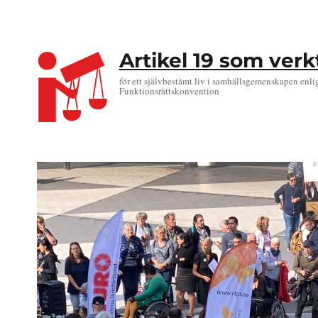
Artikel 19 som ver
för ett självbestämt liv i samhällsgemenskapen enli
Funktionsrättskonvention