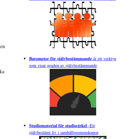
gen
Barometer för självbestämmande
är ett verktyg
som visar graden av självbestämmande
ska
Studiematerial för studiecirkel
-
Ett
självbestämt liv i samhällsgemenskapen