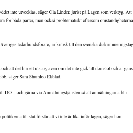
ddet inte utvecklas, säger Ola Linder, jurist på Lagen som verktyg. Att
a bra för båda parter, men också problematiskt eftersom omständigheterna
eriges ledarhundsförare, är kritisk till den svenska diskrimineringsla
och att det blir ett utslag, även om det inte gick till domstol och är gan
t jobb, säger Sara Shamloo Ekblad.
ill DO – och gärna via Anmälningstjänsten så att anmälningarna blir
ikerna till slut förstår att vi inte är lika inför lagen, säger hon.