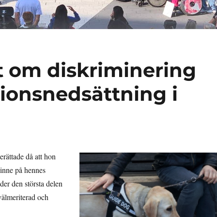
t om diskriminering
ionsnedsättning i
erättade då att hon
 inne på hennes
er den största delen
välmeriterad och