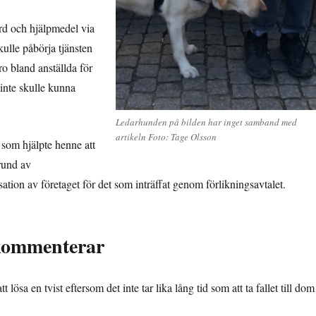
ord och hjälpmedel via
lle påbörja tjänsten
o bland anställda för
 inte skulle kunna
Ledarhunden på bilden har inget samband med
artikeln Foto: Tage Olsson
d som hjälpte henne att
rund av
ion av företaget för det som inträffat genom förlikningsavtalet.
kommenterar
 lösa en tvist eftersom det inte tar lika lång tid som att ta fallet till dom