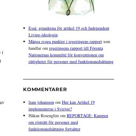
Essä: grunderna för artikel 19 och Independent
Living-ideologin
Många svaga punkter i regeringens rapport
som
handlar om
regeringens rapport till Förenta
 i
Nationernas kommitté för konventionen om
t
rättigheter för personer med funktionsnedsättning
KOMMENTARER
 av
liam johansson
om
Hur kan Artikel 19
implementeras i Sverige?
Håkan Rosenglim
om
REPORTAGE: Kampen
om rösträtt för personer med
n
funktionsnedsättning fortsätter