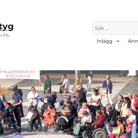
ktyg
Sök
efter:
gt FNs
Inlägg
Anm