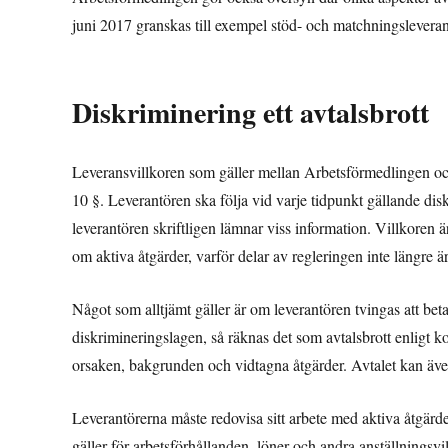
juni 2017 granskas till exempel stöd- och matchningsleveran
Diskriminering ett avtalsbrott
Leveransvillkoren som gäller mellan Arbetsförmedlingen och
10 §. Leverantören ska följa vid varje tidpunkt gällande disk
leverantören skriftligen lämnar viss information. Villkoren 
om aktiva åtgärder, varför delar av regleringen inte längre är
Något som alltjämt gäller är om leverantören tvingas att beta
diskrimineringslagen, så räknas det som avtalsbrott enligt k
orsaken, bakgrunden och vidtagna åtgärder. Avtalet kan äv
Leverantörerna måste redovisa sitt arbete med aktiva åtgärde
gäller för arbetsförhållanden, löner och andra anställningsv