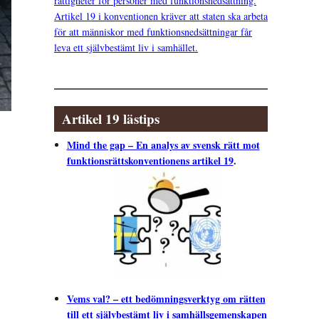
rättigheter för personer med funktionsnedsättning.
Artikel 19 i konventionen kräver att staten ska arbeta
för att människor med funktionsnedsättningar får
leva ett självbestämt liv i samhället.
Artikel 19 lästips
Mind the gap – En analys av svensk rätt mot
funktionsrättskonventionens artikel 19
.
Vems val? – ett bedömningsverktyg om rätten
till ett självbestämt liv i samhällsgemenskapen