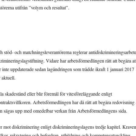
törerna utifrån ”volym och resultat”.
 stöd- och matchningsleverantörerna reglerar antidiskrimineringsarbete
rimineringslagstiftning. Vidare har arbetsförmedlingen rätt att begära at
är inte uppdaterade sedan lagändringen som trädde ikraft 1 januari 2017
 aktuell.
la skadestånd eller blir föremål för vitesföreläggande enligt
ontraktsvillkoren. Arbetsförmedlingen har då rätt att begära redovisning
en sägas upp med omedelbar verkan från Arbetsförmedlingens sida.
r mot diskriminering enligt diskrimineringslagens tredje kapitel. Krave
illkor, rekrytering och befordran, utbildning och kompetensutveckling.