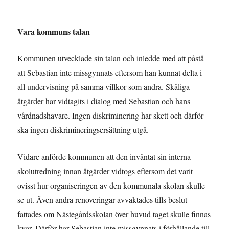
Vara kommuns talan
Kommunen utvecklade sin talan och inledde med att påstå
att Sebastian inte missgynnats eftersom han kunnat delta i
all undervisning på samma villkor som andra. Skäliga
åtgärder har vidtagits i dialog med Sebastian och hans
vårdnadshavare. Ingen diskriminering har skett och därför
ska ingen diskrimineringsersättning utgå.
Vidare anförde kommunen att den inväntat sin interna
skolutredning innan åtgärder vidtogs eftersom det varit
ovisst hur organiseringen av den kommunala skolan skulle
se ut. Även andra renoveringar avvaktades tills beslut
fattades om Nästegårdsskolan över huvud taget skulle finnas
kvar. Därför har Sebastian inte missgynnats i förhållande till