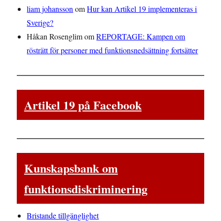
liam johansson
om
Hur kan Artikel 19 implementeras i
Sverige?
Håkan Rosenglim
om
REPORTAGE: Kampen om
rösträtt för personer med funktionsnedsättning fortsätter
Artikel 19 på Facebook
Kunskapsbank om
funktionsdiskriminering
Bristande tillgänglighet