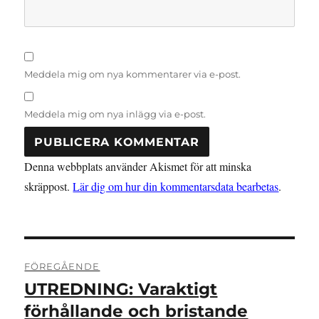
Meddela mig om nya kommentarer via e-post.
Meddela mig om nya inlägg via e-post.
Denna webbplats använder Akismet för att minska
skräppost.
Lär dig om hur din kommentarsdata bearbetas
.
Inläggsnavigering
FÖREGÅENDE
UTREDNING: Varaktigt
Föregående
inlägg:
förhållande och bristande