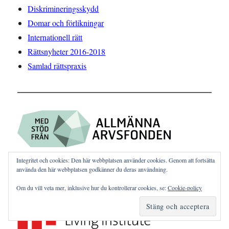
Diskrimineringsskydd
Domar och förlikningar
Internationell rätt
Rättsnyheter 2016-2018
Samlad rättspraxis
Integritet och cookies: Den här webbplatsen använder cookies. Genom att fortsätta
använda den här webbplatsen godkänner du deras användning.
Artikel 19 som verktyg
av
Om du vill veta mer, inklusive hur du kontrollerar cookies, se:
Cookie-policy