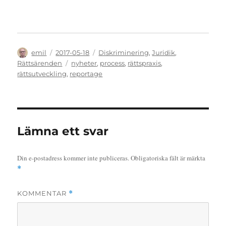
Författare
Publicerat
Kategorier
emil
2017-05-18
Diskriminering
,
Juridik
,
den
Etiketter
Rättsärenden
nyheter
,
process
,
rättspraxis
,
rättsutveckling
,
reportage
Lämna ett svar
Din e-postadress kommer inte publiceras.
Obligatoriska fält är märkta
*
KOMMENTAR
*