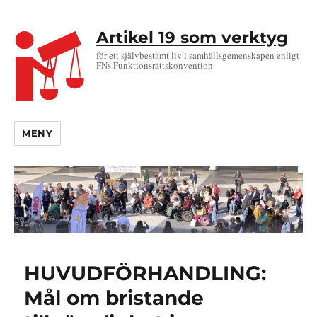
Artikel 19 som verktyg
för ett självbestämt liv i samhällsgemenskapen enligt
FNs Funktionsrättskonvention
MENY
HUVUDFÖRHANDLING:
Mål om bristande