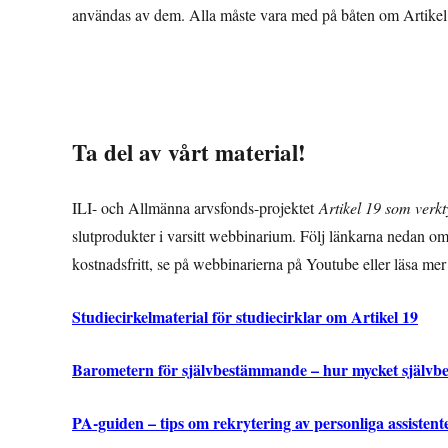
användas av dem. Alla måste vara med på båten om Artikel 
Ta del av vårt material!
ILI- och Allmänna arvsfonds-projektet
Artikel 19 som verkt
slutprodukter i varsitt webbinarium. Följ länkarna nedan om 
kostnadsfritt, se på webbinarierna på Youtube eller läsa me
Studiecirkelmaterial för studiecirklar om Artikel 19
Barometern för självbestämmande – hur mycket själv
PA-guiden – tips om rekrytering av personliga assistente