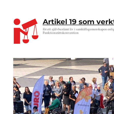
Artikel 19 som ver
för ett självbestämt liv i samhällsgemenskapen enli
Funktionsrättskonvention