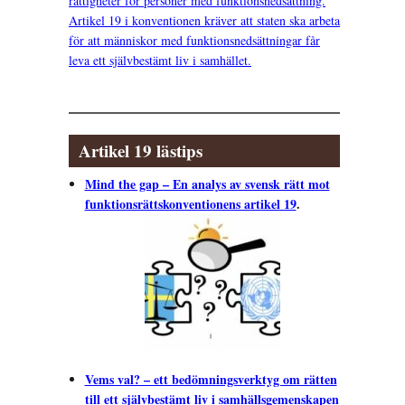
rättigheter för personer med funktionsnedsättning.
Artikel 19 i konventionen kräver att staten ska arbeta
för att människor med funktionsnedsättningar får
leva ett självbestämt liv i samhället.
Artikel 19 lästips
Mind the gap – En analys av svensk rätt mot
funktionsrättskonventionens artikel 19
.
Vems val? – ett bedömningsverktyg om rätten
till ett självbestämt liv i samhällsgemenskapen