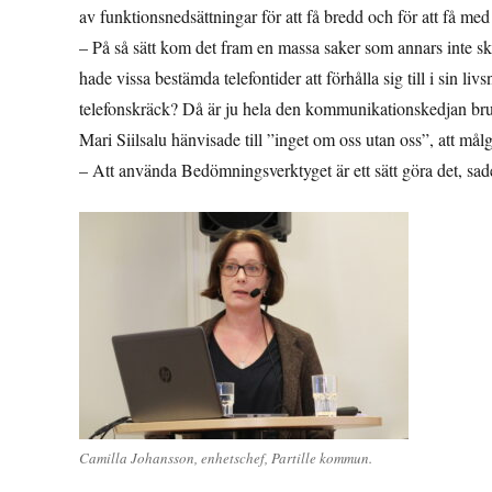
av funktionsnedsättningar för att få bredd och för att få me
– På så sätt kom det fram en massa saker som annars inte sk
hade vissa bestämda telefontider att förhålla sig till i s
telefonskräck? Då är ju hela den kommunikationskedjan brut
Mari Siilsalu hänvisade till ”inget om oss utan oss”, att mål
– Att använda Bedömningsverktyget är ett sätt göra det, sad
Camilla Johansson, enhetschef, Partille kommun.