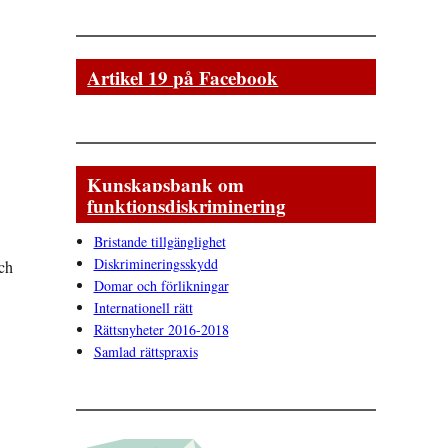
Artikel 19 på Facebook
Kunskapsbank om
funktionsdiskriminering
Bristande tillgänglighet
Diskrimineringsskydd
och
Domar och förlikningar
.
Internationell rätt
Rättsnyheter 2016-2018
Samlad rättspraxis