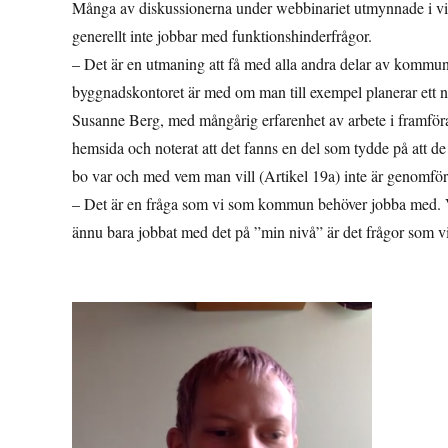
Många av diskussionerna under webbinariet utmynnade i vikt
generellt inte jobbar med funktionshinderfrågor.
– Det är en utmaning att få med alla andra delar av kommunal
byggnadskontoret är med om man till exempel planerar ett n
Susanne Berg, med mångårig erfarenhet av arbete i framföral
hemsida och noterat att det fanns en del som tydde på att de i
bo var och med vem man vill (Artikel 19a) inte är genomförd
– Det är en fråga som vi som kommun behöver jobba med. Vi
ännu bara jobbat med det på ”min nivå” är det frågor som vi