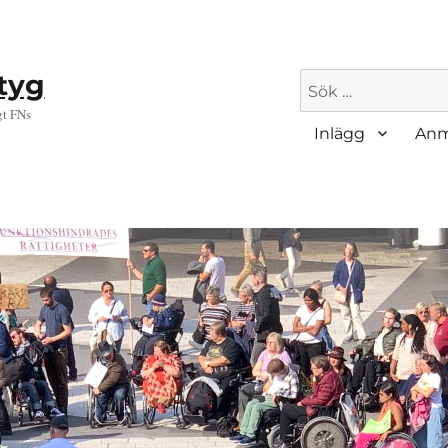
ktyg
Sök
efter:
gt FNs
Inlägg
Anm