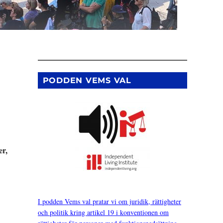
PODDEN VEMS VAL
er,
I podden Vems val pratar vi om juridik, rättigheter
och politik kring artikel 19 i konventionen om