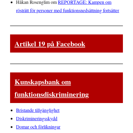
Håkan Rosenglim
om
REPORTAGE: Kampen om
rösträtt för personer med funktionsnedsättning fortsätter
Artikel 19 på Facebook
Kunskapsbank om
funktionsdiskriminering
Bristande tillgänglighet
Diskrimineringsskydd
Domar och förlikningar