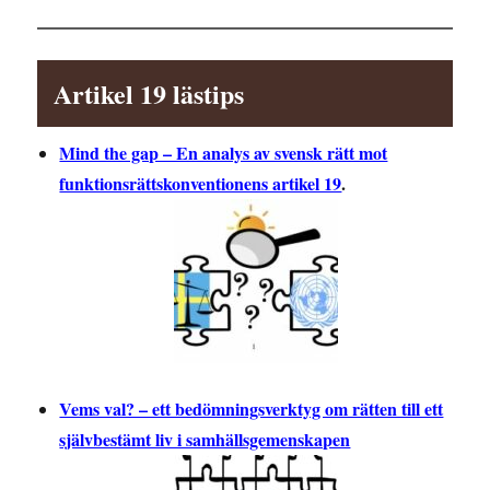
Artikel 19 lästips
Mind the gap – En analys av svensk rätt mot
funktionsrättskonventionens artikel 19
.
Vems val? – ett bedömningsverktyg om rätten till ett
självbestämt liv i samhällsgemenskapen