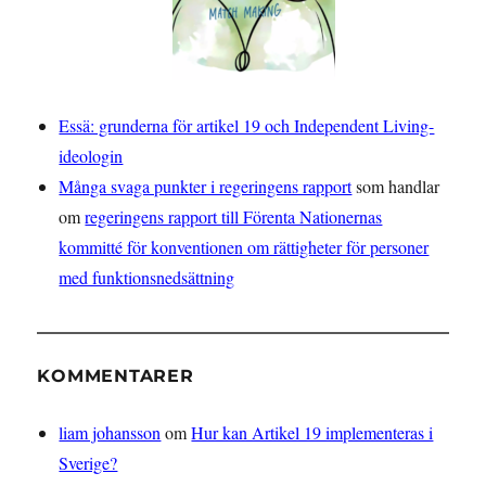
Essä: grunderna för artikel 19 och Independent Living-
ideologin
Många svaga punkter i regeringens rapport
som handlar
om
regeringens rapport till Förenta Nationernas
kommitté för konventionen om rättigheter för personer
med funktionsnedsättning
KOMMENTARER
liam johansson
om
Hur kan Artikel 19 implementeras i
Sverige?