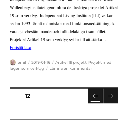
Wallenberginstitutet genomföra det treåriga projektet Artikel
19 som verktyg. Independent Living Institute (ILI) verkar
sedan 1993 för att människor med funktionsnedsättning ska
vara självbestämmande och fullt delaktiga i samhället.
Projektet Artikel 19 som verktyg syftar till att stärka …
”NYTT PROJEKT: Artikel 19 som verktyg”
Fortsätt läsa
Författare
Publicerat
Kategorier
emil
2019-01-16
Artikel 19 projekt
,
Projekt med
den
till
lagen som verktyg
Lämna en kommentar
NYTT
PROJEKT:
Artikel
19
Sidnumrering
SIDA
12
som
verktyg
FÖR
för
EGÅ
END
inlägg
E