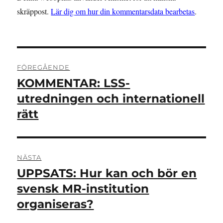
skräppost.
Lär dig om hur din kommentarsdata bearbetas
.
Inläggsnavigering
FÖREGÅENDE
KOMMENTAR: LSS-
Föregående
inlägg:
utredningen och internationell
rätt
NÄSTA
UPPSATS: Hur kan och bör en
Nästa
inlägg:
svensk MR-institution
organiseras?