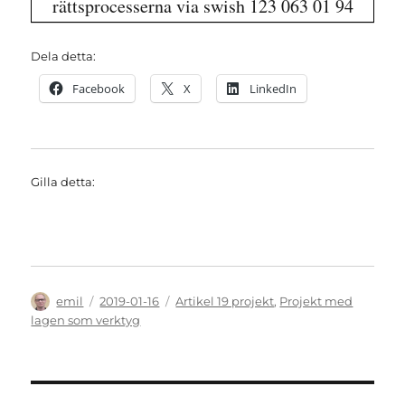
rättsprocesserna via swish 123 063 01 94
Dela detta:
Facebook
X
LinkedIn
Gilla detta:
Författare
Publicerat
Kategorier
emil
2019-01-16
Artikel 19 projekt
,
Projekt med
den
lagen som verktyg