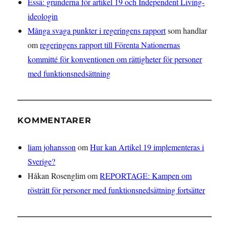
Essä: grunderna för artikel 19 och Independent Living-
ideologin
Många svaga punkter i regeringens rapport
som handlar
om
regeringens rapport till Förenta Nationernas
kommitté för konventionen om rättigheter för personer
med funktionsnedsättning
KOMMENTARER
liam johansson
om
Hur kan Artikel 19 implementeras i
Sverige?
Håkan Rosenglim
om
REPORTAGE: Kampen om
rösträtt för personer med funktionsnedsättning fortsätter