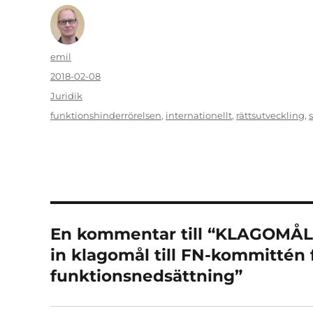
Författare
emil
Publicerat
2018-02-08
den
Kategorier
Juridik
Etiketter
funktionshinderrörelsen
,
internationellt
,
rättsutveckling
,
En kommentar till “KLAGOMÅL:
in klagomål till FN-kommittén 
funktionsnedsättning”