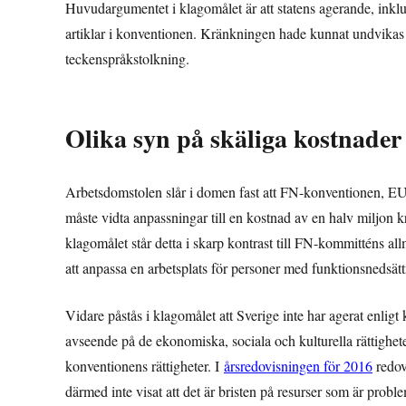
Huvudargumentet i klagomålet är att statens agerande, inkl
artiklar i konventionen. Kränkningen hade kunnat undvikas om
teckenspråkstolkning.
Olika syn på skäliga kostnader
Arbetsdomstolen slår i domen fast att FN-konventionen, EU-di
måste vidta anpassningar till en kostnad av en halv miljon k
klagomålet står detta i skarp kontrast till FN-kommitténs al
att anpassa en arbetsplats för personer med funktionsnedsät
Vidare påstås i klagomålet att Sverige inte har agerat enligt
avseende på de ekonomiska, sociala och kulturella rättigheterna
konventionens rättigheter. I
årsredovisningen för 2016
redov
därmed inte visat att det är bristen på resurser som är proble