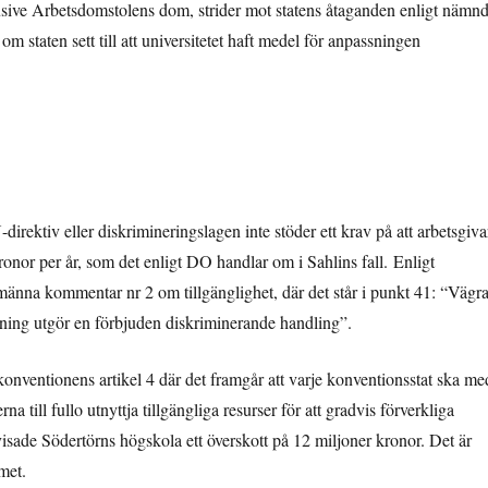
usive Arbetsdomstolens dom, strider mot statens åtaganden enligt nämn
 staten sett till att universitetet haft medel för anpassningen
rektiv eller diskrimineringslagen inte stöder ett krav på att arbetsgiva
ronor per år, som det enligt DO handlar om i Sahlins fall.
Enligt
lmänna kommentar nr 2 om tillgänglighet, där det står i punkt 41: “Vägr
tning utgör en förbjuden diskriminerande handling”.
 konventionens artikel 4 där det framgår att
varje konventionsstat ska me
 till fullo utnyttja tillgängliga resurser för att gradvis förverkliga
isade Södertörns högskola ett överskott på 12 miljoner kronor. Det är
met.