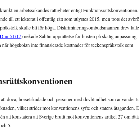
 kränkt en arbetssökandes rättigheter enligt Funktionsrättskonventionen.
e till ett lektorat i offentlig rätt som utlystes 2015, men trots det avbrö
pråkstolk skulle bli för höga.
Diskrimineringsombudsmannen drev falle
D nr 51/17
) nekade Sahlin upprättelse för bristen på skälig anpassning
n när högskolan inte finansierade kostnader för teckenspråkstolk som
nsrättskonventionen
r att döva, hörselskadade och personer med dövblindhet som använder t
knaden, vilket strider mot konventionens syfte och statens åtaganden. 
att konstatera att Sverige brutit mot konventionens artikel 27 om rätt
 och 5.