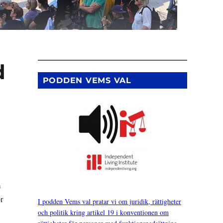
d
PODDEN VEMS VAL
m
r
I podden Vems val pratar vi om juridik, rättigheter
och politik kring artikel 19 i konventionen om