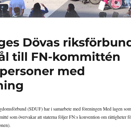
es Dövas riksförbun
l till FN-kommittén
r personer med
ning
ngdomsförbund (SDUF) har i samarbete med föreningen Med lagen so
tté som övervakar att staterna följer FN:s konvention om rättigheter fö
onen).