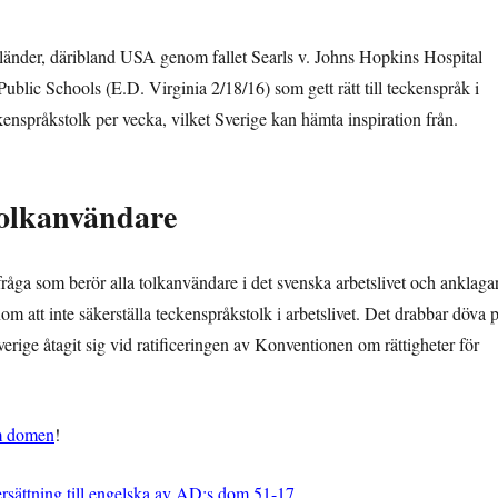
ra länder, däribland USA genom fallet Searls v. Johns Hopkins Hospital
ic Schools (E.D. Virginia 2/18/16) som gett rätt till teckenspråk i
ckenspråkstolk per vecka, vilket Sverige kan hämta inspiration från.
tolkanvändare
fråga som berör alla tolkanvändare i det svenska arbetslivet och a
nklaga
om att inte säkerställa teckenspråkstolk i arbetslivet. Det drabbar döva 
rige åtagit sig vid ratificeringen av Konventionen om rättigheter för
 domen
!
ersättning till engelska av AD:s dom 51-17
.