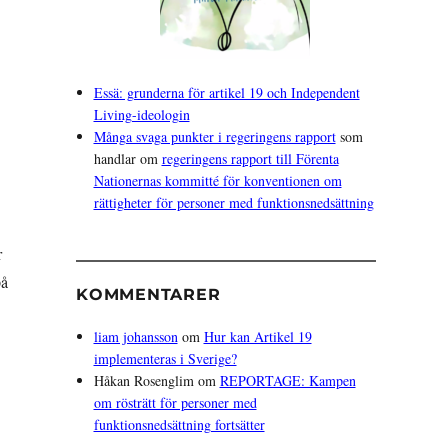
Essä: grunderna för artikel 19 och Independent
Living-ideologin
Många svaga punkter i regeringens rapport
som
handlar om
regeringens rapport till Förenta
Nationernas kommitté för konventionen om
rättigheter för personer med funktionsnedsättning
r
på
KOMMENTARER
liam johansson
om
Hur kan Artikel 19
implementeras i Sverige?
Håkan Rosenglim
om
REPORTAGE: Kampen
om rösträtt för personer med
funktionsnedsättning fortsätter