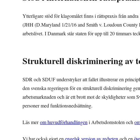
Ytterligare stöd för klagomålet finns i rättspraxis från and
(JHH (D.Maryland 1/21/16 and Smith v. Loudoun County Publ
arbetslivet. I Danmark står staten för upp till 20 timmars te
Strukturell diskriminering av 
SDR och SDUF understryker att fallet illustrerar en
princip
den svenska regeringen för en
strukturell diskriminering gen
arbetsmarknaden och är ett brott mot de skyldigheter som Sve
personer med funktionsnedsättning.
Läs mer
om huvudförhandlingen
i Arbetsdomstolen och
om
Vi har också gjort en
engelsk version av nyheten
och en
öv