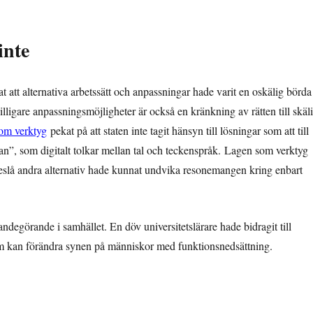
inte
at att alternativa arbetssätt och anpassningar hade varit en oskälig börda
illigare anpassningsmöjligheter är också en kränkning av rätten till skäl
om verktyg
pekat på att staten inte tagit hänsyn till lösningar som att till
an”, som digitalt tolkar mellan tal och teckenspråk.
Lagen som verktyg
eslå andra alternativ hade kunnat undvika resonemangen kring enbart
egörande i samhället. En döv universitetslärare hade bidragit till
om kan förändra synen på människor med funktionsnedsättning.