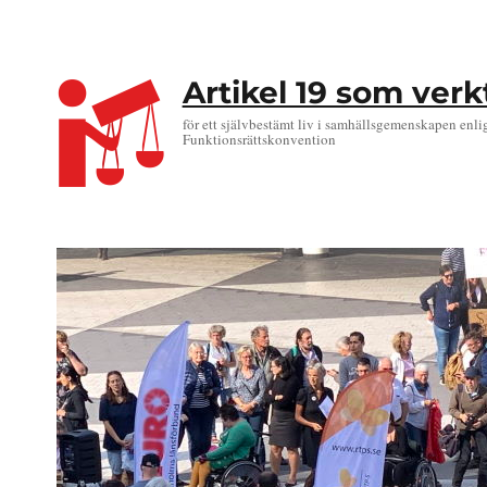
Artikel 19 som ver
för ett självbestämt liv i samhällsgemenskapen enli
Funktionsrättskonvention