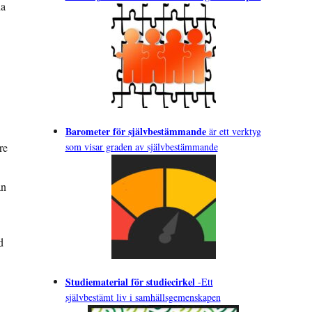
da
Barometer för självbestämmande
är ett verktyg
re
som visar graden av självbestämmande
an
d
Studiematerial för studiecirkel
-
Ett
självbestämt liv i samhällsgemenskapen