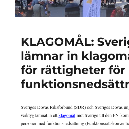
KLAGOMÅL: Sverig
lämnar in klagomå
för rättigheter fö
funktionsnedsätt
Sveriges Dövas Riksförbund (SDR) och Sveriges Dövas u
verktyg lämnat in ett
klagomål
mot Sverige till den FN-kommi
personer med funktionsnedsättning (Funktionsrättskonventi