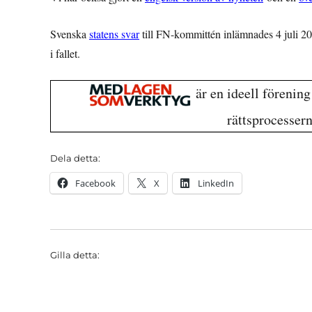
Svenska
statens svar
till FN-kommittén inlämnades 4 juli 201
i fallet.
är en ideell förenin
rättsprocesser
Dela detta:
Facebook
X
LinkedIn
Gilla detta: