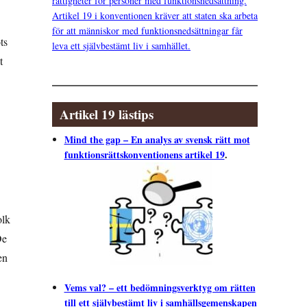
rättigheter för personer med funktionsnedsättning.
Artikel 19 i konventionen kräver att staten ska arbeta
för att människor med funktionsnedsättningar får
ts
leva ett självbestämt liv i samhället.
t
Artikel 19 lästips
Mind the gap – En analys av svensk rätt mot
funktionsrättskonventionens artikel 19
.
olk
De
en
Vems val? – ett bedömningsverktyg om rätten
till ett självbestämt liv i samhällsgemenskapen