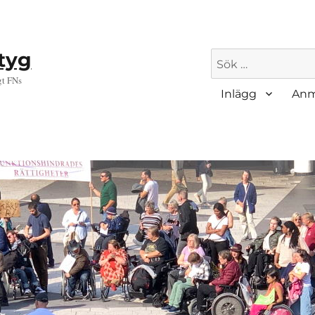
ktyg
Sök
efter:
gt FNs
Inlägg
Anm