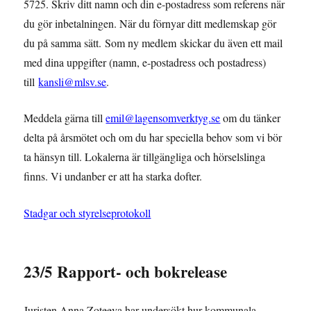
5725. Skriv ditt namn och din e-postadress som referens när
du gör inbetalningen. När du förnyar ditt medlemskap gör
du på samma sätt. Som ny medlem skickar du även ett mail
med dina uppgifter (namn, e-postadress och postadress)
till
kansli@mlsv.se
.
Meddela gärna till
emil@lagensomverktyg.se
om du tänker
delta på årsmötet och om du har speciella behov som vi bör
ta hänsyn till. Lokalerna är tillgängliga och hörselslinga
finns. Vi undanber er att ha starka dofter.
Stadgar och styrelseprotokoll
23/5 Rapport- och bokrelease
Juristen Anna Zoteeva har undersökt hur kommunala