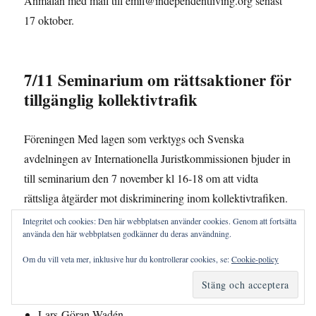
Anmälan med mail till emil@independentliving.org senast
17 oktober.
7/11 Seminarium om rättsaktioner för
tillgänglig kollektivtrafik
Föreningen Med lagen som verktygs och Svenska
avdelningen av Internationella Juristkommissionen bjuder in
till seminarium den 7 november kl 16-18 om att vidta
rättsliga åtgärder mot diskriminering inom kollektivtrafiken.
Utifrån två rättsfall kommer vi diskutera rättsläget och hur vi
Integritet och cookies: Den här webbplatsen använder cookies. Genom att fortsätta
använda den här webbplatsen godkänner du deras användning.
ska hantera det. Hur får vi genomslag för en bättre
kollektivtrafik med hjälp av strategiska processföring?
Om du vill veta mer, inklusive hur du kontrollerar cookies, se:
Cookie-policy
Medverkande:
Lars-Göran Wadén