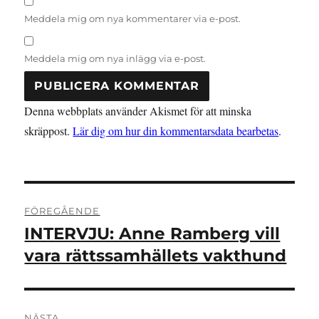
Meddela mig om nya kommentarer via e-post.
Meddela mig om nya inlägg via e-post.
Denna webbplats använder Akismet för att minska
skräppost.
Lär dig om hur din kommentarsdata bearbetas
.
Inläggsnavigering
FÖREGÅENDE
INTERVJU: Anne Ramberg vill
Föregående
inlägg:
vara rättssamhällets vakthund
NÄSTA