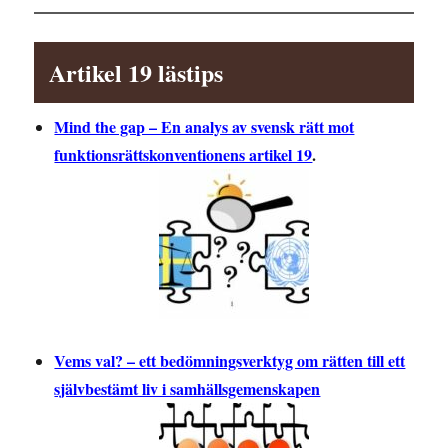
Artikel 19 lästips
Mind the gap – En analys av svensk rätt mot
funktionsrättskonventionens artikel 19
.
Vems val? – ett bedömningsverktyg om rätten till ett
självbestämt liv i samhällsgemenskapen