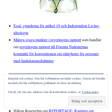
Essä: grunderna för artikel 19 och Independent Living-
ideologin
Många svaga punkter i regeringens rapport
som handlar
om
regeringens rapport till Förenta Nationernas
kommitté för konventionen om rättigheter för personer
med funktionsnedsättning
Integritet och cookies: Den här webbplatsen använder cookies. Genom att fortsätta
använda den här webbplatsen godkänner du deras användning.
KOMMENTARER
Om du vill veta mer, inklusive hur du kontrollerar cookies, se:
Cookie-policy
liam johansson
om
Hur kan Artikel 19 implementeras i
Sverige?
Håkan Rosenglim
om
REPORTAGE: Kampen om