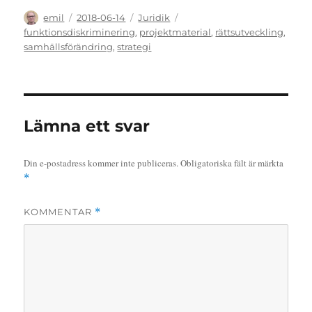
Författare
Publicerat
Kategorier
Etiketter
emil
2018-06-14
Juridik
den
funktionsdiskriminering
,
projektmaterial
,
rättsutveckling
,
samhällsförändring
,
strategi
Lämna ett svar
Din e-postadress kommer inte publiceras.
Obligatoriska fält är märkta
*
KOMMENTAR
*