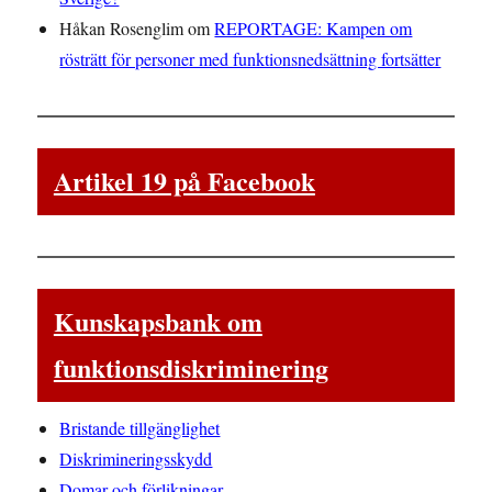
Håkan Rosenglim
om
REPORTAGE: Kampen om
rösträtt för personer med funktionsnedsättning fortsätter
Artikel 19 på Facebook
Kunskapsbank om
funktionsdiskriminering
Bristande tillgänglighet
Diskrimineringsskydd
Domar och förlikningar