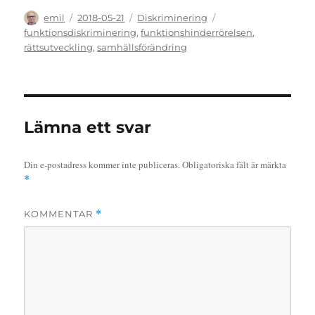
Författare
Publicerat
Kategorier
Etiketter
emil
2018-05-21
Diskriminering
den
funktionsdiskriminering
,
funktionshinderrörelsen
,
rättsutveckling
,
samhällsförändring
Lämna ett svar
Din e-postadress kommer inte publiceras.
Obligatoriska fält är märkta
*
KOMMENTAR
*