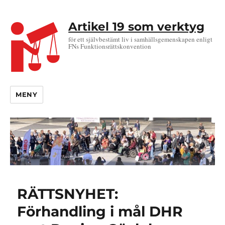
Artikel 19 som verktyg
för ett självbestämt liv i samhällsgemenskapen enligt
FNs Funktionsrättskonvention
MENY
RÄTTSNYHET:
Förhandling i mål DHR