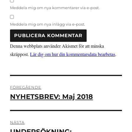
Meddela mig om nya kommentarer via e-post.
Meddela mig om nya inlägg via e-post.
Denna webbplats använder Akismet för att minska
skräppost.
Lär dig om hur din kommentarsdata bearbetas
.
Inläggsnavigering
FÖREGÅENDE
NYHETSBREV: Maj 2018
Föregående
inlägg:
NÄSTA
UNDERSÖKNING:
Nästa