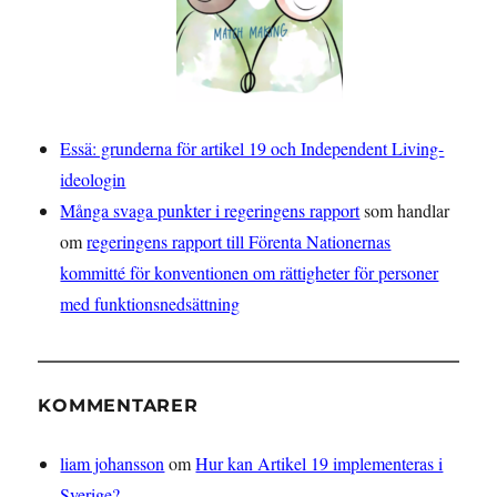
Essä: grunderna för artikel 19 och Independent Living-
ideologin
Många svaga punkter i regeringens rapport
som handlar
om
regeringens rapport till Förenta Nationernas
kommitté för konventionen om rättigheter för personer
med funktionsnedsättning
KOMMENTARER
liam johansson
om
Hur kan Artikel 19 implementeras i
Sverige?