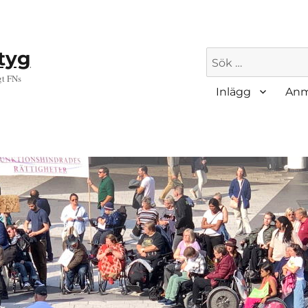
ktyg
Sök
efter:
gt FNs
Inlägg
Anm