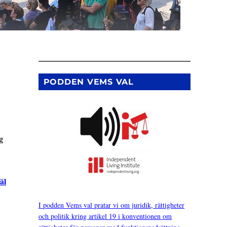
PODDEN VEMS VAL
g
äl
I podden Vems val pratar vi om juridik, rättigheter
och politik kring artikel 19 i konventionen om