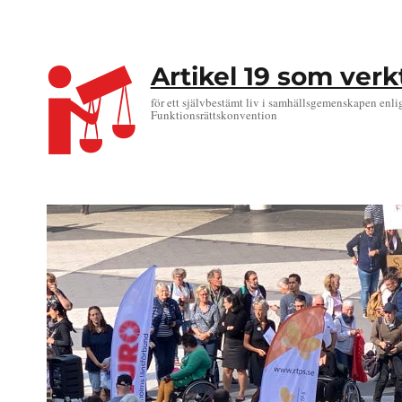
Artikel 19 som ver
för ett självbestämt liv i samhällsgemenskapen enli
Funktionsrättskonvention