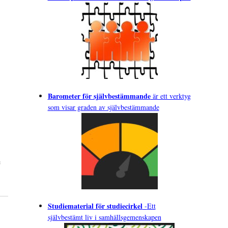
Barometer för självbestämmande
är ett verktyg
som visar graden av självbestämmande
e
Studiematerial för studiecirkel
-
Ett
självbestämt liv i samhällsgemenskapen