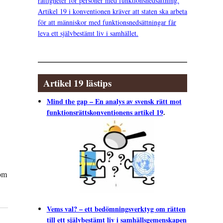
rättigheter för personer med funktionsnedsättning.
Artikel 19 i konventionen kräver att staten ska arbeta
för att människor med funktionsnedsättningar får
leva ett självbestämt liv i samhället.
Artikel 19 lästips
Mind the gap – En analys av svensk rätt mot
funktionsrättskonventionens artikel 19
.
 om
Vems val? – ett bedömningsverktyg om rätten
till ett självbestämt liv i samhällsgemenskapen